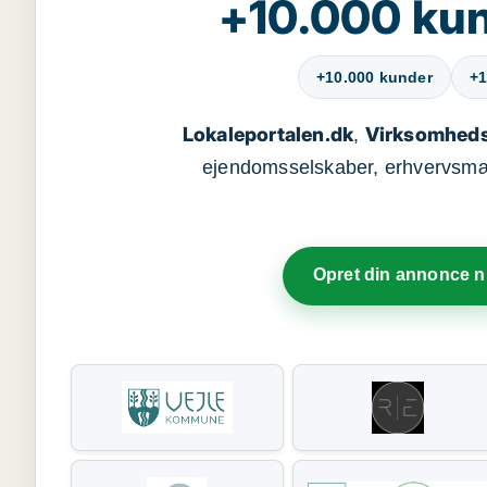
+10.000 kun
+10.000 kunder
+1
Lokaleportalen.dk
Virksomheds
,
ejendomsselskaber, erhvervsmægl
Opret din annonce 