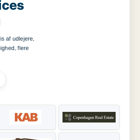
ices
s af udlejere,
ighed, flere