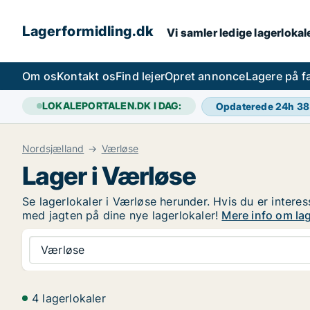
Lagerformidling.dk
Vi samler ledige lagerlokale
Om os
Kontakt os
Find lejer
Opret annonce
Lagere på 
LOKALEPORTALEN.DK I DAG:
Opdaterede 24h
38
Nordsjælland
Værløse
Lager i Værløse
Se lagerlokaler i Værløse herunder. Hvis du er interes
med jagten på dine nye lagerlokaler!
Mere info om lag
Værløse
4 lagerlokaler