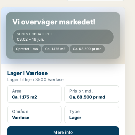
Lager i Værløse
Vi overvåger markedet!
SENEST OPDATERET
03.02 • 16 jun.
Oprettet 1 mo
Ca. 1.175 m2
Ca. 68.500 pr md
Lager i Værløse
Lager til leje i 3500 Værløse
Areal
Pris pr. md.
Ca. 1.175 m2
Ca. 68.500 pr md
Område
Type
Værløse
Lager
Mere info