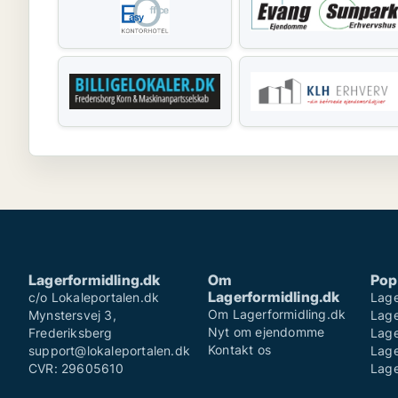
Lagerformidling.dk
Om
Pop
Lagerformidling.dk
c/o Lokaleportalen.dk
Lag
Om Lagerformidling.dk
Mynstersvej 3,
Lage
Nyt om ejendomme
Frederiksberg
Lag
Kontakt os
support@lokaleportalen.dk
Lage
CVR: 29605610
Lage