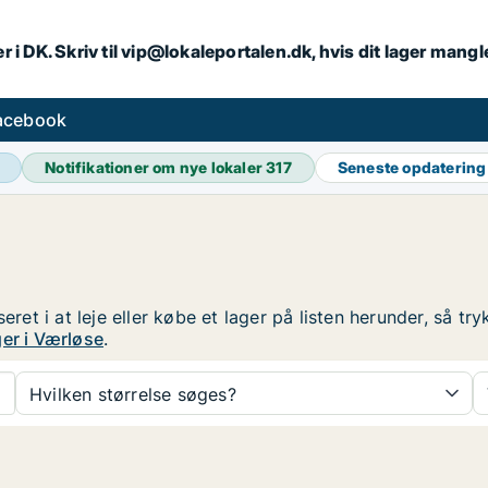
r i DK. Skriv til vip@lokaleportalen.dk, hvis dit lager mangl
facebook
Notifikationer om nye lokaler
317
Seneste opdaterin
seret i at leje eller købe et lager på listen herunder, så t
er i Værløse
.
Hvilken størrelse søges?