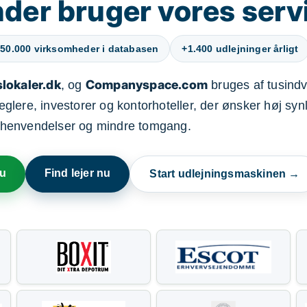
der bruger vores serv
50.000 virksomheder i databasen
+1.400 udlejninger årligt
lokaler.dk
Companyspace.com
, og
bruges af tusindvi
ere, investorer og kontorhoteller, der ønsker høj synl
henvendelser og mindre tomgang.
nu
Find lejer nu
Start udlejningsmaskinen →