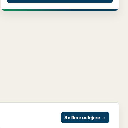
Se flere udlejere
→