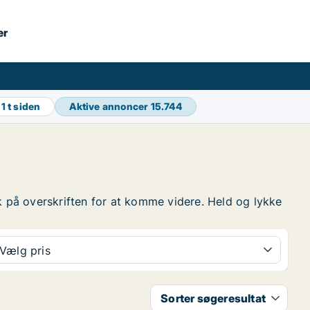
er
g
1 t siden
Aktive annoncer
15.744
ryk på overskriften for at komme videre. Held og lykke
Vælg pris
Sorter søgeresultat