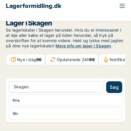
Lagerformidling.dk
Region Nordjylland
Skagen
Lager i Skagen
Se lagerlokaler i Skagen herunder. Hvis du er interesseret i
at leje eller købe et lager på listen herunder, så tryk på
overskriften for at komme videre. Held og lykke med jagten
på dine nye lagerlokaler!
Mere info om lager i Skagen
.
Nye i dag
96
Opdaterede 24h
96
Notifikati
Skagen
Søg
Pris
Str.