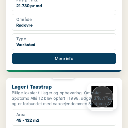
21.730 pr md
Område
Rødovre
Type
Værksted
Mere info
PLATIN
Lager i Taastrup
Lager i Taastrup
Billige lokaler til lager og opbevaring. Området
Spotorno Allé 12 blev opført i 1998, udgør 3.187 m2,
og er forbundet med naboejendommen Spotorno Allé
2-...
Areal
45 - 132 m2