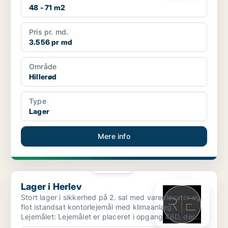
48 - 71 m2
Pris pr. md.
3.556 pr md
Område
Hillerød
Type
Lager
Mere info
PLATIN
Lager i Herlev
Lager i Herlev
Stort lager i sikkerhed på 2. sal med vareelevator og
flot istandsat kontorlejemål med klimaanlæg.
Lejemålet: Lejemålet er placeret i opgang 46D, der
lig...