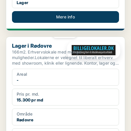
Lager
Mere info
PLATIN
Lager i Rødovre
Lager i Rødovre
166m2. Erhvervslokale med mange
muligheder.Lokalerne er velegnet til liberalt erhverv
med showroom, klinik eller lignende. Kontor, lager og
produktion, mulig...
Areal
-
Pris pr. md.
15.300 pr md
Område
Rødovre