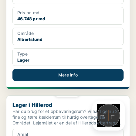
Pris pr. md.
46.748 pr md
Område
Albertslund
Type
Lager
Mere info
PLATIN
Lager i Hillerød
Lager i Hillerød
Har du brug for et opbevaringsrum? Vi har lige nu 2
fine og tørre kælderrum til hurtig overtagelse.
Området: Lejemålet er en del af Hillerøds eftertragt...
Areal