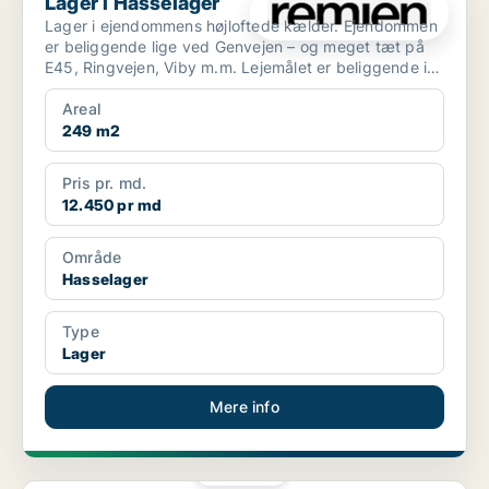
Lager i Hasselager
Lager i ejendommens højloftede kælder. Ejendommen
er beliggende lige ved Genvejen – og meget tæt på
E45, Ringvejen, Viby m.m. Lejemålet er beliggende i
ej...
Areal
249 m2
Pris pr. md.
12.450 pr md
Område
Hasselager
Type
Lager
Mere info
PLATIN