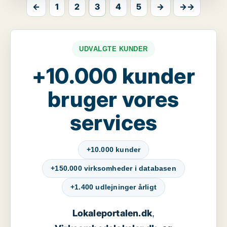
←
1
2
3
4
5
→
→→
UDVALGTE KUNDER
+10.000 kunder
bruger vores
services
+10.000 kunder
+150.000 virksomheder i databasen
+1.400 udlejninger årligt
Lokaleportalen.dk
,