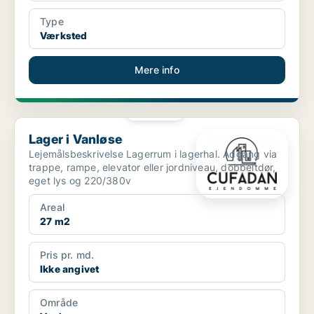
Type
Værksted
Mere info
PLATIN
Lager i Vanløse
Lager i Vanløse
Lejemålsbeskrivelse Lagerrum i lagerhal. Adgang via
trappe, rampe, elevator eller jordniveau, dobbeltdør,
eget lys og 220/380v
Areal
27 m2
Pris pr. md.
Ikke angivet
Område