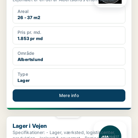
erhvervskvar...
Areal
26 - 37 m2
Pris pr. md.
1.853 pr md
Område
Albertslund
Type
Lager
Mere info
PLATIN
Lager i Vejen
Lager i Vejen
Specifikationer: - Lager, værksted, logistikcenter,