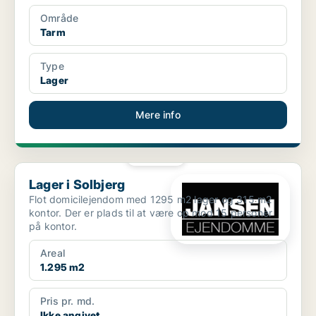
Område
Tarm
Type
Lager
Mere info
PLATIN
Lager i Solbjerg
Lager i Solbjerg
Flot domicilejendom med 1295 m2 lager og 315 m2
kontor. Der er plads til at være op mod 15 personer
på kontor.
Areal
1.295 m2
Pris pr. md.
Ikke angivet