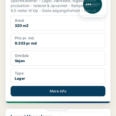
Specifikationer: - Lager, værksted, logistikcenter,
produktion - Isoleret & opvarmet - Rampe og port -
9,5 meter til kip - Gode adgangsforhold - Tæt på...
Areal
320 m2
Pris pr. md.
9.333 pr md
Område
Vejen
Type
Lager
Mere info
PLATIN
Lager i Hasselager