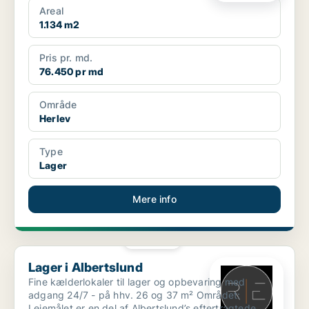
Areal
1.134 m2
Pris pr. md.
76.450 pr md
Område
Herlev
Type
Lager
Mere info
PLATIN
Lager i Albertslund
Lager i Albertslund
Fine kælderlokaler til lager og opbevaring med
adgang 24/7 - på hhv. 26 og 37 m² Området:
Lejemålet er en del af Albertslund’s eftertragtede