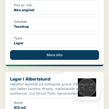
Pris pr. md.
Ikke angivet
Område
Taastrup
Type
Lager
Mere info
PLATIN
Lager i Albertslund
Lager i Albertslund
Højloftet lagerhal på indhegnet grund. Få glæde af
den fælles kantine, fitness, mødelokaler og
auditorium. Om Atrium Park: Ejendommen er
erhvervet af Udl...
Areal
813 m2