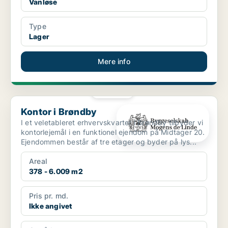
Vanløse
Type
Lager
Mere info
PLATIN
Kontor i Brøndby
Kontor i Brøndby
I et veletableret erhvervskvarter i Brøndby tilbyder vi
kontorlejemål i en funktionel ejendom på Midtager 20.
Ejendommen består af tre etager og byder på lys...
Areal
378 - 6.009 m2
Pris pr. md.
Ikke angivet