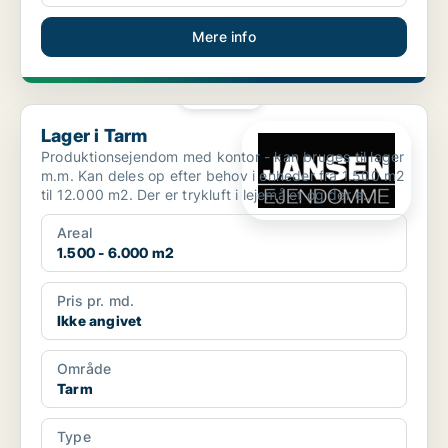
Mere info
PLATIN
Lager i Tarm
Lager i Tarm
Produktionsejendom med kontor - kan bruges til lager
m.m. Kan deles op efter behov i enheder fra 1.500 m2
til 12.000 m2. Der er trykluft i lejemålet og der e...
Areal
1.500 - 6.000 m2
Pris pr. md.
Ikke angivet
Område
Tarm
Type