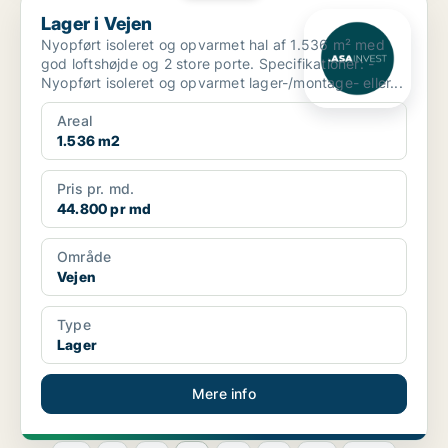
Lager i Vejen
Lager i Vejen
Nyopført isoleret og opvarmet hal af 1.536 m² med
god loftshøjde og 2 store porte. Specifikationer: -
Nyopført isoleret og opvarmet lager-/montage- eller...
Areal
1.536 m2
Pris pr. md.
44.800 pr md
Område
Vejen
Type
Lager
Mere info