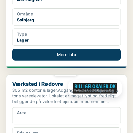
Område
Solbjerg
Type
Lager
Mere info
PLATIN
Værksted i Rødovre
Værksted i Rødovre
305 m2 kontor & lager.Adgang via hovedtrappe og 3
tons vareelevator. Lokalet er meget lyst og fredeligt
beliggende på velordnet ejendom med nemme
adgangsforh...
Areal
-
Pris pr. md.