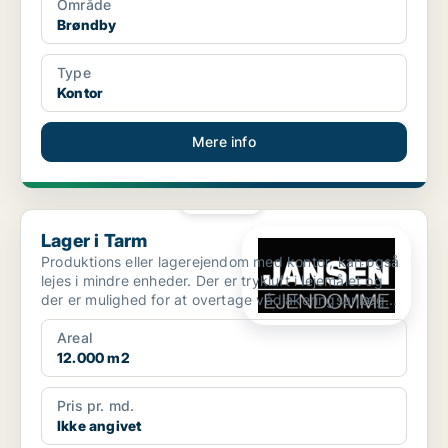
Område
Brøndby
Type
Kontor
Mere info
PLATIN
Lager i Tarm
Lager i Tarm
Produktions eller lagerejendom med kontor, kan også
lejes i mindre enheder. Der er trykluft i lejemålet og
der er mulighed for at overtage vådlakeringsanlæg...
Areal
12.000 m2
Pris pr. md.
Ikke angivet