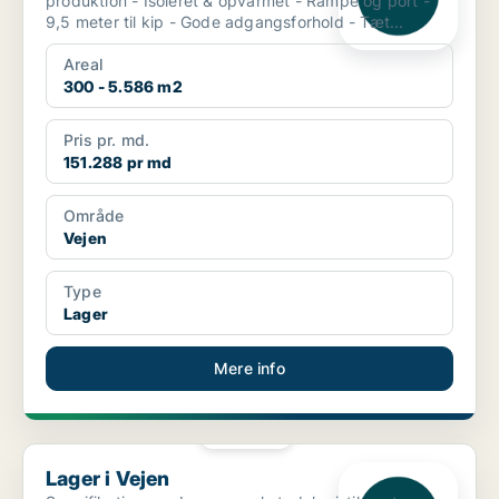
produktion - Isoleret & opvarmet - Rampe og port -
9,5 meter til kip - Gode adgangsforhold - Tæt...
Areal
300 - 5.586 m2
Pris pr. md.
151.288 pr md
Område
Vejen
Type
Lager
Mere info
PLATIN
Lager i Vejen
Lager i Vejen