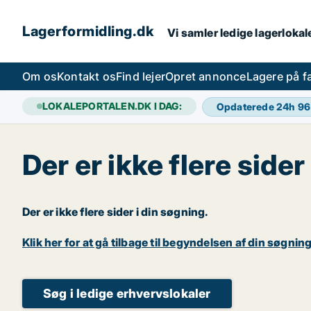
Lagerformidling.dk
Vi samler ledige lagerlokale
Om os
Kontakt os
Find lejer
Opret annonce
Lagere på 
LOKALEPORTALEN.DK I DAG:
Opdaterede 24h
96
Der er ikke flere sider
Der er ikke flere sider i din søgning.
Klik her for at gå tilbage til begyndelsen af din søgning
Søg i ledige erhvervslokaler