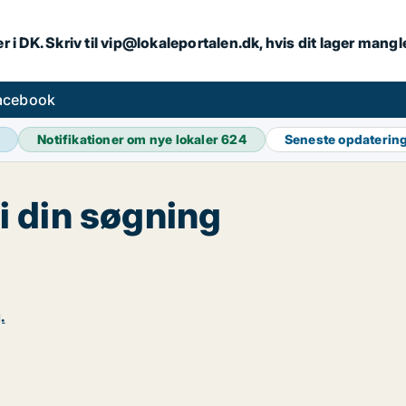
r i DK. Skriv til vip@lokaleportalen.dk, hvis dit lager mangl
facebook
Notifikationer om nye lokaler
624
Seneste opdaterin
 i din søgning
.