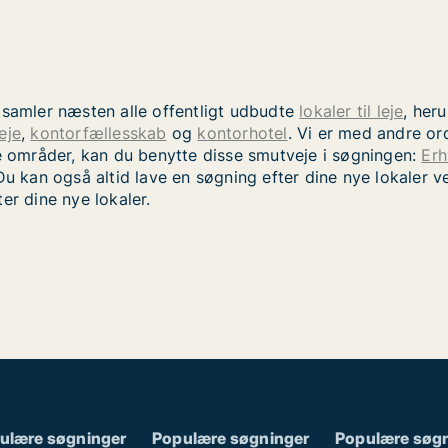
 samler næsten alle offentligt udbudte
lokaler til leje
, her
eje
,
kontorfællesskab
og
kontorhotel
. Vi er med andre ord
te områder, kan du benytte disse smutveje i søgningen:
Erh
Du kan også altid lave en søgning efter dine nye lokaler ved
er dine nye lokaler.
ulære søgninger
Populære søgninger
Populære søg