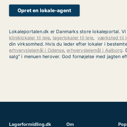
Opret en lokale-agent
Lokaleportalen.dk er Danmarks store lokaleportal. Vi
kliniklokaler til leje
,
lagerlokaler til leje
,
værksted til l
din virksomhed. Hvis du leder efter lokaler i bestem
erhvervslejemål i Odense
,
erhvervslejemål i Aalborg
. 
salg" i menuen herover. God fornøjelse med jagten eft
Lagerformidling.dk
Om
Pop