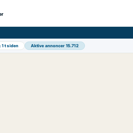
er
g
1 t siden
Aktive annoncer
15.712