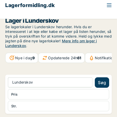
Lagerformidling.dk
Region Sydjylland
Lunderskov
Lager i Lunderskov
Se lagerlokaler i Lunderskov herunder. Hvis du er
interesseret i at leje eller købe et lager på listen herunder, så
tryk på overskriften for at komme videre. Held og lykke med
jagten på dine nye lagerlokaler!
Mere info om lager i
Lunderskov
.
Nye i dag
9
Opdaterede 24h
61
Notifikation
Lunderskov
Søg
Pris
Str.