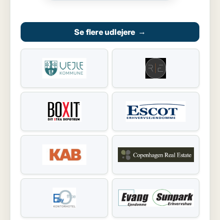
Se flere udlejere
→