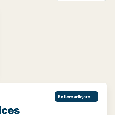
Se flere udlejere
→
ices