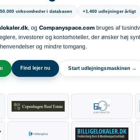
50.000 virksomheder i databasen
+1.400 udlejninger årligt
lokaler.dk
Companyspace.com
, og
bruges af tusindvi
ere, investorer og kontorhoteller, der ønsker høj synl
henvendelser og mindre tomgang.
nu
Find lejer nu
Start udlejningsmaskinen →