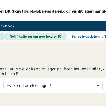
r i DK. Skriv til vip@lokaleportalen.dk, hvis dit lager mangl
facebook
Notifikationer om nye lokaler
10
Seneste opdatering
ret i at leje eller købe et lager på listen herunder, så tr
er i Lem St
.
Hvilken størrelse søges?