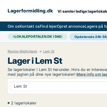
Lagerformidling.dk
Vi samler ledige lagerlokale
Om os
Kontakt os
Find lejer
Opret annonce
Lagere på 
LOKALEPORTALEN.DK I DAG:
Opdaterede 24h
56
Region Midtjylland
Lem St
Lager i Lem St
Se lagerlokaler i Lem St herunder. Hvis du er interesse
med jagten på dine nye lagerlokaler!
Mere info om lag
Lem St
2 lagerlokaler