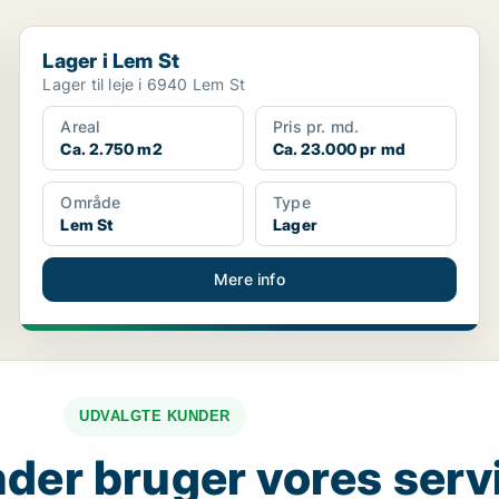
Lager i Lem St
Lager i Lem St
Lager til leje i 6940 Lem St
Areal
Pris pr. md.
Ca. 2.750 m2
Ca. 23.000 pr md
Område
Type
Lem St
Lager
Mere info
UDVALGTE KUNDER
der bruger vores serv