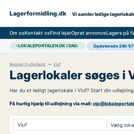
Lagerformidling.dk
Vi samler ledige lagerlokale
Om os
Kontakt os
Find lejer
Opret annonce
Lagere på 
LOKALEPORTALEN.DK I DAG:
Opdaterede 24h
57
Region Sydjylland
Viuf
Lagerlokaler søges i 
Har du et ledigt lagerlokale i Viuf? Start din udlejnin
Få hurtig hjælp til udlejning via mail:
vip@lokaleportal
Viuf
Vælg lokal