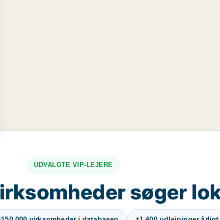
UDVALGTE VIP-LEJERE
irksomheder søger lok
+150.000 virksomheder i databasen
+1.400 udlejninger årligt