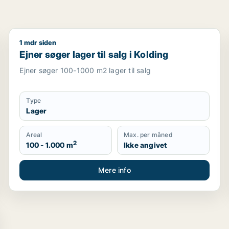
1 mdr siden
Ejner søger lager til salg i Kolding
Ejner søger lager til salg i Kolding
Ejner søger 100-1000 m2 lager til salg
Type
Lager
Areal
Max. per måned
2
100 - 1.000 m
Ikke angivet
Mere info
t, Egtved eller Viuf m.fl.