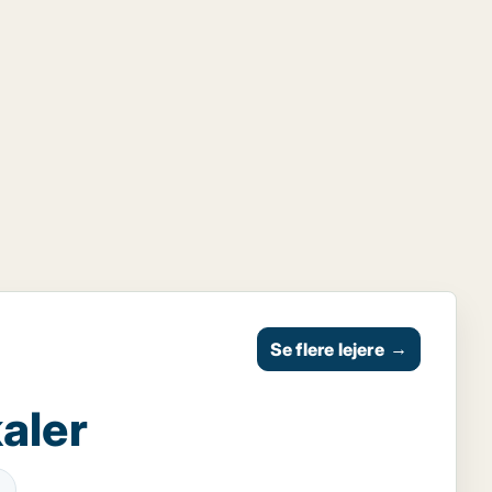
Se flere lejere
→
aler