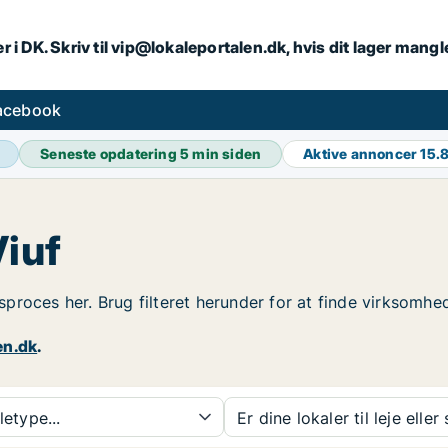
r i DK. Skriv til vip@lokaleportalen.dk, hvis dit lager mangl
facebook
Seneste opdatering
5 min siden
Aktive annoncer
15.
Viuf
gsproces her. Brug filteret herunder for at finde virksomhed
en.dk
.
etype...
Er dine lokaler til leje eller