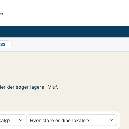
er
883
er der søger lagere i Viuf.
 salg?
Hvor store er dine lokaler?