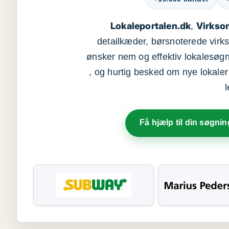
Lokaleportalen.dk
Virkso
,
detailkæder, børsnoterede vir
ønsker nem og effektiv lokalesøg
, og hurtig besked om nye lokaler t
Få hjælp til din søgnin