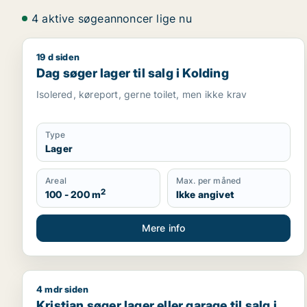
4 aktive søgeannoncer lige nu
19 d siden
Dag søger lager til salg i Kolding
Dag søger lager til salg i Kolding
Isolered, køreport, gerne toilet, men ikke krav
Type
Lager
Areal
Max. per måned
2
100 - 200 m
Ikke angivet
Mere info
4 mdr siden
Kristian søger lager eller garage til salg i Middelfar
Kristian søger lager eller garage til salg i