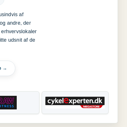
usindvis af
og andre, der
 erhvervslokaler
itte udsnit af de
e →