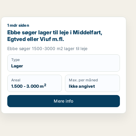
1 mdr siden
Ebbe søger lager til leje i Middelfart, Egtved eller Viuf 
Ebbe søger lager til leje i Middelfart,
Egtved eller Viuf m.fl.
Ebbe søger 1500-3000 m2 lager til leje
Type
Lager
Areal
Max. per måned
2
1.500 - 3.000 m
Ikke angivet
Mere info