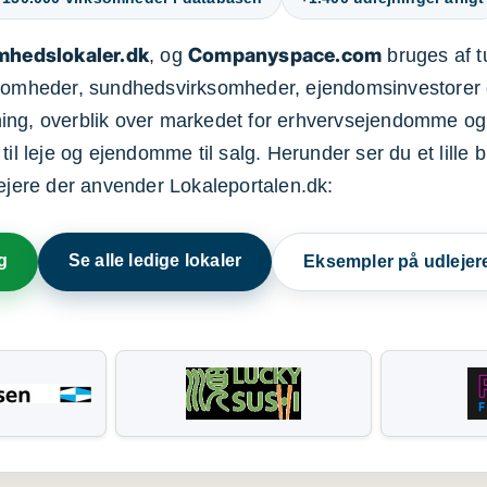
mhedslokaler.dk
Companyspace.com
, og
bruges af t
ksomheder, sundhedsvirksomheder, ejendomsinvestorer 
ning, overblik over markedet for erhvervsejendomme og
il leje og ejendomme til salg. Herunder ser du et lille b
lejere der anvender Lokaleportalen.dk:
g
Se alle ledige lokaler
Eksempler på udlejer