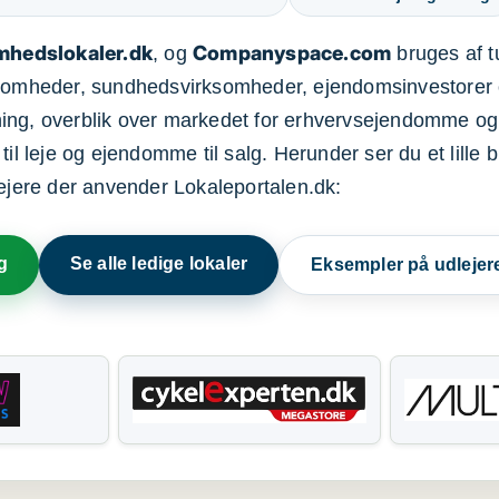
mhedslokaler.dk
Companyspace.com
, og
bruges af t
ksomheder, sundhedsvirksomheder, ejendomsinvestorer 
ning, overblik over markedet for erhvervsejendomme og
il leje og ejendomme til salg. Herunder ser du et lille b
lejere der anvender Lokaleportalen.dk:
g
Se alle ledige lokaler
Eksempler på udlejer