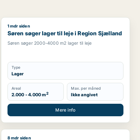
1 mdr siden
garage til leje i Region Sjælland
Søren søger lager til leje i Region Sjælland
Søren søger lager til leje i Region Sjælland
Søren søger 2000-4000 m2 lager til leje
Type
Lager
Areal
Max. per måned
2
2.000 - 4.000 m
Ikke angivet
Mere info
8 mdr siden
sningslokale, showroom, erhvervsgrund, produktionslokaler 
Jeg søger lager eller garage til salg i Region Sjælland