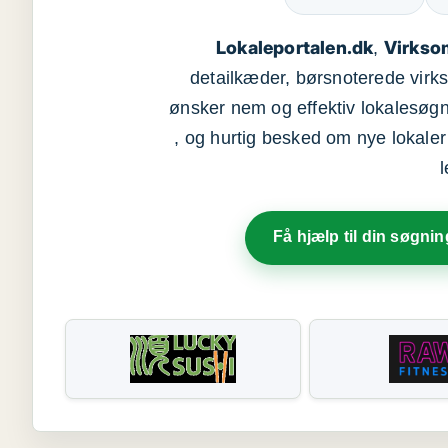
Lokaleportalen.dk
Virkso
,
detailkæder, børsnoterede vir
ønsker nem og effektiv lokalesøg
, og hurtig besked om nye lokaler t
Få hjælp til din søgnin