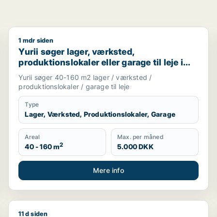
1 mdr siden
avn, Nordsjælland eller Region Sjælland
Yurii søger lager, værksted, produktionslokaler eller 
Yurii søger lager, værksted,
produktionslokaler eller garage til leje i
Region Sjælland
Yurii søger 40-160 m2 lager / værksted /
produktionslokaler / garage til leje
Type
Lager, Værksted, Produktionslokaler, Garage
Areal
Max. per måned
2
40 - 160 m
5.000 DKK
Mere info
11 d siden
lg i Region Sjælland eller Nordsjælland
Cicilie søger kontor, lager, værksted, butik, undervi