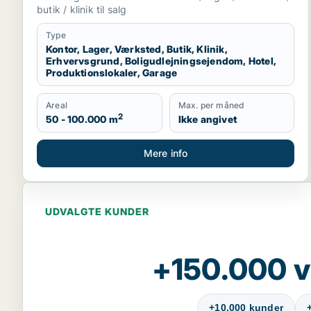
produktionslokaler eller garage til salg i
butik / klinik til salg
Region Sjælland
Type
Kontor, Lager, Værksted, Butik, Klinik,
Erhvervsgrund, Boligudlejningsejendom, Hotel,
Produktionslokaler, Garage
Areal
Max. per måned
2
50 - 100.000 m
Ikke angivet
Mere info
UDVALGTE KUNDER
+150.000 v
+10.000 kunder