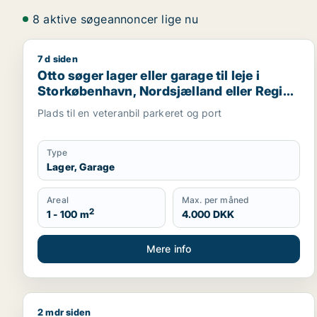
8 aktive søgeannoncer lige nu
7 d siden
Otto søger lager eller garage til leje i Storkøbenh
Otto søger lager eller garage til leje i
Storkøbenhavn, Nordsjælland eller Region
Sjælland
Plads til en veteranbil parkeret og port
Type
Lager, Garage
Areal
Max. per måned
2
1 - 100 m
4.000 DKK
Mere info
2 mdr siden
Marc søger lager, erhvervsgrund eller garage til sa