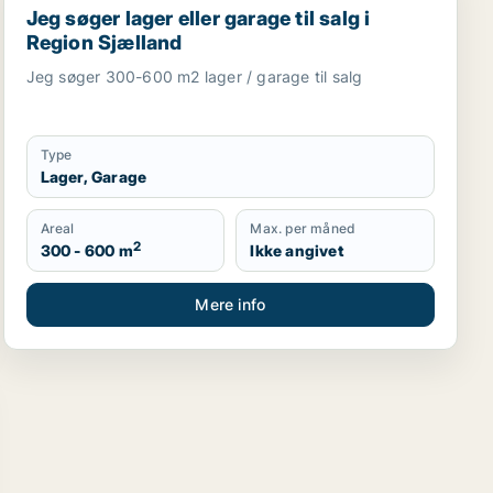
Jeg søger lager eller garage til salg i
Region Sjælland
Jeg søger 300-600 m2 lager / garage til salg
Type
Lager, Garage
Areal
Max. per måned
2
300 - 600 m
Ikke angivet
Mere info
kaler eller garage til salg i Region Sjælland
til salg i Region Sjælland