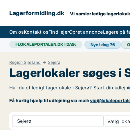
Lagerformidling.dk
Vi samler ledige lagerlokale
Om os
Kontakt os
Find lejer
Opret annonce
Lagere på 
LOKALEPORTALEN.DK I DAG:
Nye i dag
76
O
Region Sjælland
Sejerø
Lagerlokaler søges i 
Har du et ledigt lagerlokale i Sejerø? Start din udlejn
Få hurtig hjælp til udlejning via mail:
vip@lokaleportal
Sejerø
Vælg lokal