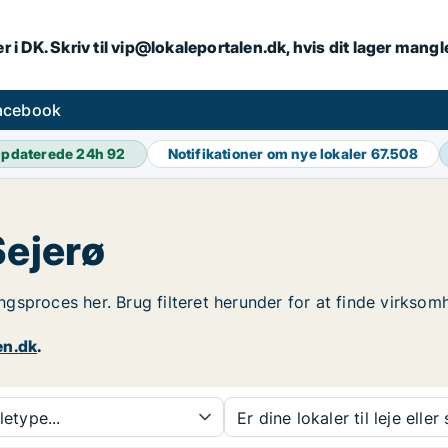
r i DK. Skriv til vip@lokaleportalen.dk, hvis dit lager mangl
facebook
pdaterede 24h
92
Notifikationer om nye lokaler
67.508
Sejerø
ingsproces her. Brug filteret herunder for at finde virksom
en.dk
.
etype...
Er dine lokaler til leje eller