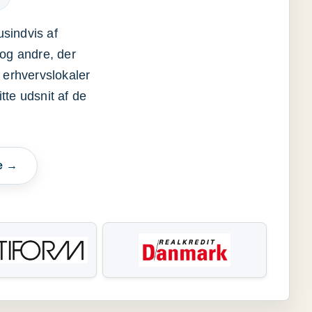
usindvis af
og andre, der
 erhvervslokaler
itte udsnit af de
e →