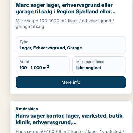
Marc søger lager, erhvervsgrund eller
garage til salg i Region Sjælland eller
Nordsjælland
Marc søger 100-1000 m2 lager / erhvervsgrund /
garage til salg
Type
Lager, Erhvervsgrund, Garage
Areal
Max. per måned
2
100 - 1.000 m
Ikke angivet
Mere info
9 mdr siden
Hans søger kontor, lager, værksted, butik, klinik, 
Hans søger kontor, lager, værksted, butik,
klinik, erhvervsgrund,
boligudlejningsejendom, hotel,
Hans søger 50-100000 m2 kontor / lager / værksted /