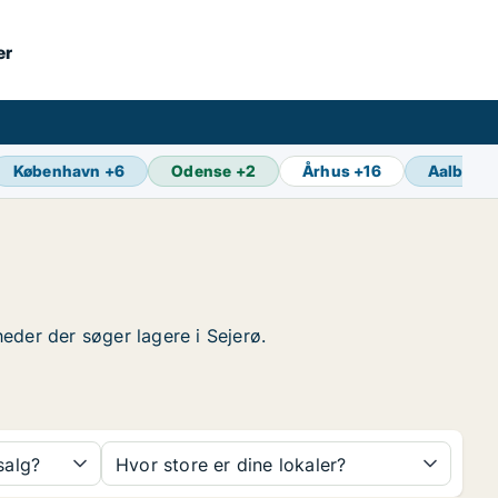
er
København
+
6
Odense
+
2
Århus
+
16
Aalborg
heder der søger lagere i Sejerø.
 salg?
Hvor store er dine lokaler?