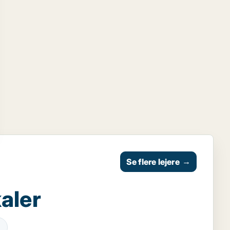
Se flere lejere
→
aler