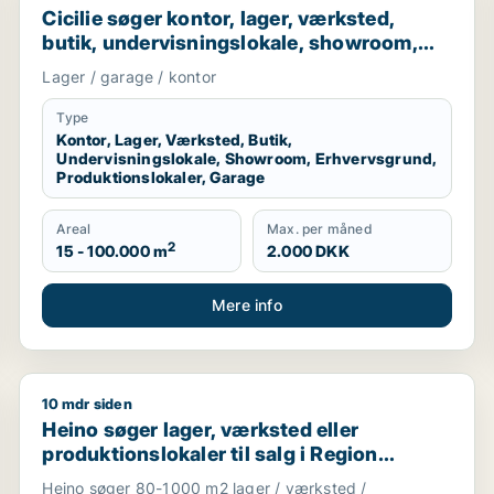
Cicilie søger kontor, lager, værksted,
butik, undervisningslokale, showroom,
erhvervsgrund, produktionslokaler eller
Lager / garage / kontor
garage til leje i Region Sjælland eller
Nordsjælland
Type
Kontor, Lager, Værksted, Butik,
Undervisningslokale, Showroom, Erhvervsgrund,
Produktionslokaler, Garage
Areal
Max. per måned
2
15 - 100.000 m
2.000 DKK
Mere info
10 mdr siden
erhvervsgrund, boligudlejningsejendom, hotel, produktionslo
Heino søger lager, værksted eller produktionslokaler 
Heino søger lager, værksted eller
produktionslokaler til salg i Region
Sjælland
Heino søger 80-1000 m2 lager / værksted /