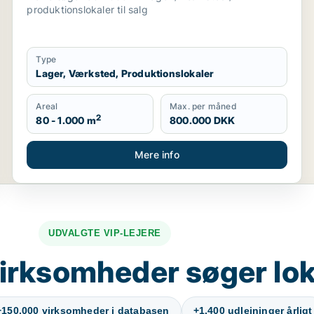
produktionslokaler til salg
Type
Lager, Værksted, Produktionslokaler
Areal
Max. per måned
2
80 - 1.000 m
800.000 DKK
Mere info
UDVALGTE VIP-LEJERE
irksomheder søger lok
+150.000 virksomheder i databasen
+1.400 udlejninger årligt