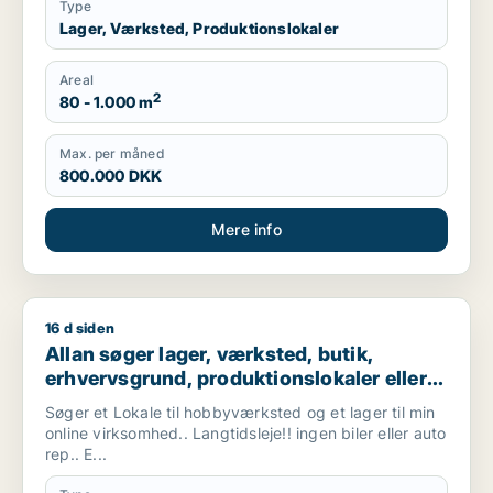
Type
Lager, Værksted, Produktionslokaler
Areal
2
80 - 1.000 m
Max. per måned
800.000 DKK
Mere info
16 d siden
Allan søger lager, værksted, butik, erhvervsgrund, produktionsl
Allan søger lager, værksted, butik,
erhvervsgrund, produktionslokaler eller
garage til leje i Vallensbæk, Ishøj eller
Søger et Lokale til hobbyværksted og et lager til min
Sorø m.fl.
online virksomhed.. Langtidsleje!! ingen biler eller auto
rep.. E...