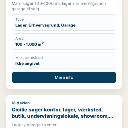
Nordsjælland
Marc søger 100-1000 m2 lager / erhvervsgrund /
garage til salg
Type
Lager, Erhvervsgrund, Garage
Areal
2
100 - 1.000 m
Max. per måned
Ikke angivet
Mere info
13 d siden
Cicilie søger kontor, lager, værksted, butik, undervisningslo
Cicilie søger kontor, lager, værksted,
butik, undervisningslokale, showroom,
erhvervsgrund, produktionslokaler eller
Lager / garage / kontor