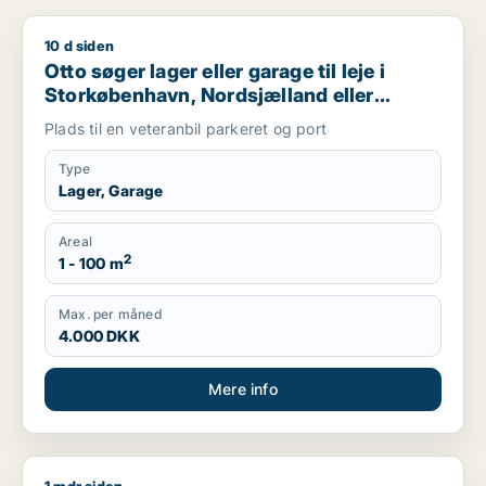
10 d siden
Otto søger lager eller garage til leje i Storkøbenhavn, Nords
Otto søger lager eller garage til leje i
Storkøbenhavn, Nordsjælland eller
Region Sjælland
Plads til en veteranbil parkeret og port
Type
Lager, Garage
Areal
2
1 - 100 m
Max. per måned
4.000 DKK
Mere info