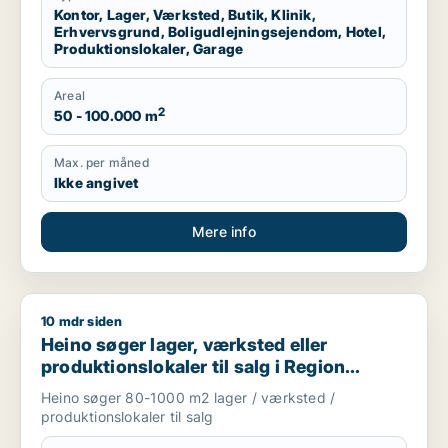
Kontor, Lager, Værksted, Butik, Klinik,
Erhvervsgrund, Boligudlejningsejendom, Hotel,
Produktionslokaler, Garage
Areal
2
50 - 100.000 m
Max. per måned
Ikke angivet
Mere info
10 mdr siden
Heino søger lager, værksted eller produktionslokaler til salg
Heino søger lager, værksted eller
produktionslokaler til salg i Region
Sjælland
Heino søger 80-1000 m2 lager / værksted /
produktionslokaler til salg