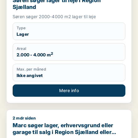
Søren søger lager til leje i Region
Sjælland
Søren søger 2000-4000 m2 lager til leje
Type
Lager
Areal
2
2.000 - 4.000 m
Max. per måned
Ikke angivet
Mere info
2 mdr siden
Marc søger lager, erhvervsgrund eller garage til salg i Regio
Marc søger lager, erhvervsgrund eller
garage til salg i Region Sjælland eller