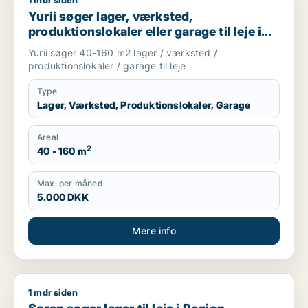
1 mdr siden
Yurii søger lager, værksted, produktionslokaler eller garage ti
Yurii søger lager, værksted,
produktionslokaler eller garage til leje i
Region Sjælland
Yurii søger 40-160 m2 lager / værksted /
produktionslokaler / garage til leje
Type
Lager, Værksted, Produktionslokaler, Garage
Areal
2
40 - 160 m
Max. per måned
5.000 DKK
Mere info
1 mdr siden
Søren søger lager til leje i Region Sjælland