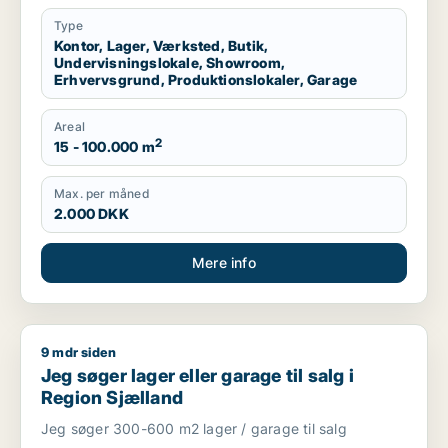
garage til leje i Region Sjælland eller
Nordsjælland
Type
Kontor, Lager, Værksted, Butik,
Undervisningslokale, Showroom,
Erhvervsgrund, Produktionslokaler, Garage
Areal
2
15 - 100.000 m
Max. per måned
2.000 DKK
Mere info
9 mdr siden
Jeg søger lager eller garage til salg i Region Sjælland
Jeg søger lager eller garage til salg i
Region Sjælland
Jeg søger 300-600 m2 lager / garage til salg