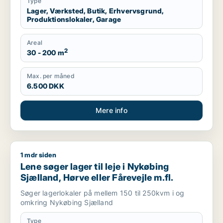
Type
Lager, Værksted, Butik, Erhvervsgrund,
Produktionslokaler, Garage
Areal
2
30 - 200 m
Max. per måned
6.500 DKK
Mere info
1 mdr siden
Lene søger lager til leje i Nykøbing Sjælland, Hørve eller Fåre
Lene søger lager til leje i Nykøbing
Sjælland, Hørve eller Fårevejle m.fl.
Søger lagerlokaler på mellem 150 til 250kvm i og
omkring Nykøbing Sjælland
Type