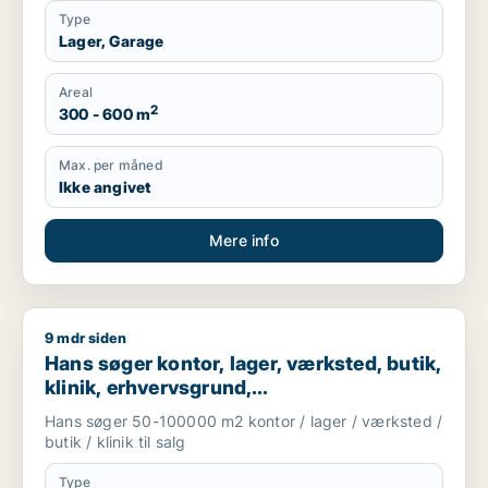
Type
Lager, Garage
Areal
2
300 - 600 m
Max. per måned
Ikke angivet
Mere info
9 mdr siden
Hans søger kontor, lager, værksted, butik, klinik, erhvervsgr
Hans søger kontor, lager, værksted, butik,
klinik, erhvervsgrund,
boligudlejningsejendom, hotel,
Hans søger 50-100000 m2 kontor / lager / værksted /
produktionslokaler eller garage til salg i
butik / klinik til salg
Region Sjælland
Type