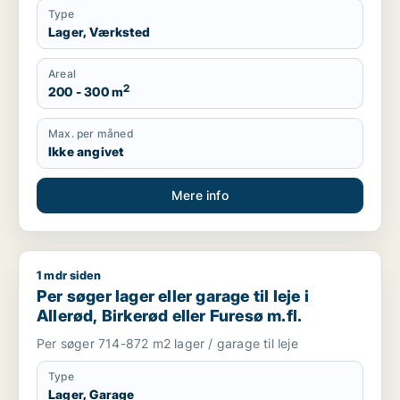
Type
Lager, Værksted
Areal
2
200 - 300 m
Max. per måned
Ikke angivet
Mere info
1 mdr siden
Per søger lager eller garage til leje i Allerød, Birkerød eller Fu
Per søger lager eller garage til leje i
Allerød, Birkerød eller Furesø m.fl.
Per søger 714-872 m2 lager / garage til leje
Type
Lager, Garage