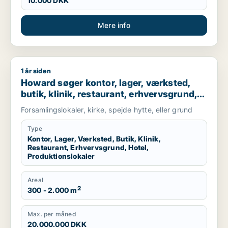
10.000 DKK
Mere info
1 år siden
Howard søger kontor, lager, værksted, butik, klinik, restaurant
Howard søger kontor, lager, værksted,
butik, klinik, restaurant, erhvervsgrund,
hotel eller produktionslokaler til salg i
Forsamlingslokaler, kirke, spejde hytte, eller grund
Herlev, Hillerød eller Værløse m.fl.
Type
Kontor, Lager, Værksted, Butik, Klinik,
Restaurant, Erhvervsgrund, Hotel,
Produktionslokaler
Areal
2
300 - 2.000 m
Max. per måned
20.000.000 DKK