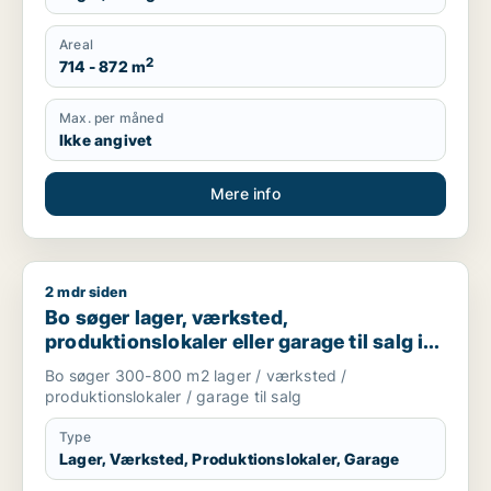
Areal
2
714 - 872 m
Max. per måned
Ikke angivet
Mere info
2 mdr siden
Bo søger lager, værksted, produktionslokaler eller garage til
Bo søger lager, værksted,
produktionslokaler eller garage til salg i
Nordsjælland
Bo søger 300-800 m2 lager / værksted /
produktionslokaler / garage til salg
Type
Lager, Værksted, Produktionslokaler, Garage