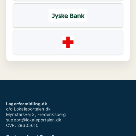
Lagerformidling.dk
c/o Lokaleportalen.dk
Mynstersvej 3, Frederiksberg
support@lokaleportalen.dk
CVR: 29605610