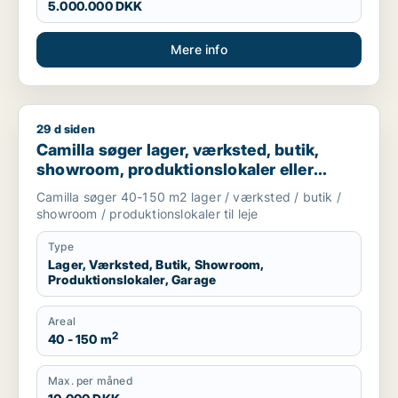
5.000.000 DKK
Mere info
29 d siden
Camilla søger lager, værksted, butik, showroom, produktionslo
Camilla søger lager, værksted, butik,
showroom, produktionslokaler eller
garage til leje i Nordsjælland
Camilla søger 40-150 m2 lager / værksted / butik /
showroom / produktionslokaler til leje
Type
Lager, Værksted, Butik, Showroom,
Produktionslokaler, Garage
Areal
2
40 - 150 m
Max. per måned