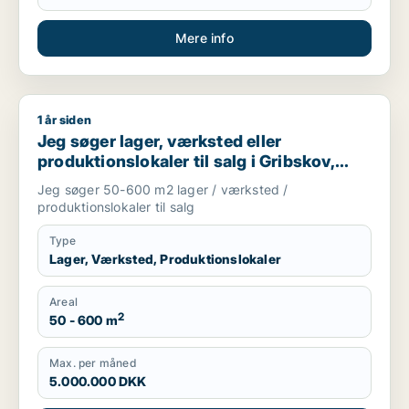
Mere info
1 år siden
Jeg søger lager, værksted eller produktionslokaler til salg i Gr
Jeg søger lager, værksted eller
produktionslokaler til salg i Gribskov,
Hillerød eller Allerød m.fl.
Jeg søger 50-600 m2 lager / værksted /
produktionslokaler til salg
Type
Lager, Værksted, Produktionslokaler
Areal
2
50 - 600 m
Max. per måned
5.000.000 DKK