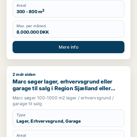
Areal
2
300 - 800 m
Max. per måned
8.000.000 DKK
Mere info
2 mdr siden
Marc søger lager, erhvervsgrund eller garage til salg i Regio
Marc søger lager, erhvervsgrund eller
garage til salg i Region Sjælland eller
Nordsjælland
Marc søger 100-1000 m2 lager / erhvervsgrund /
garage til salg
Type
Lager, Erhvervsgrund, Garage
Areal