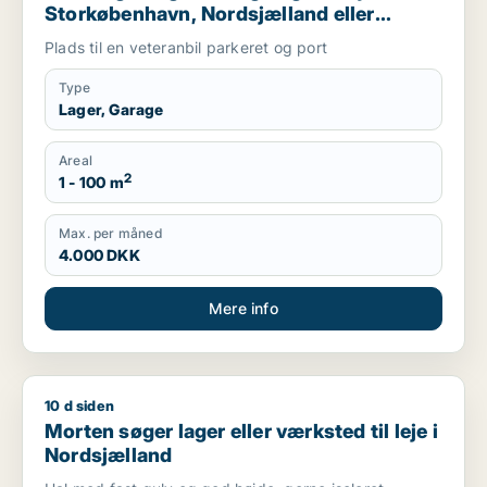
Storkøbenhavn, Nordsjælland eller
Region Sjælland
Plads til en veteranbil parkeret og port
Type
Lager, Garage
Areal
2
1 - 100 m
Max. per måned
4.000 DKK
Mere info
10 d siden
Morten søger lager eller værksted til leje i Nordsjælland
Morten søger lager eller værksted til leje i
Nordsjælland