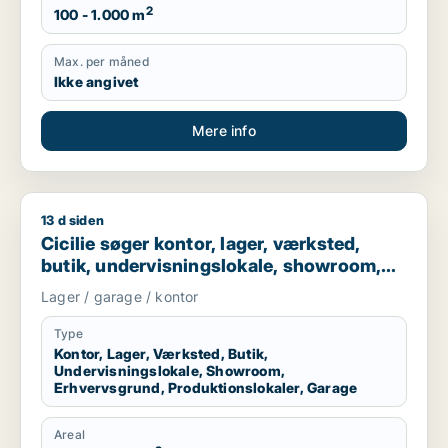
2
100 - 1.000 m
Max. per måned
Ikke angivet
Mere info
13 d siden
Cicilie søger kontor, lager, værksted, butik, undervisningslo
Cicilie søger kontor, lager, værksted,
butik, undervisningslokale, showroom,
erhvervsgrund, produktionslokaler eller
Lager / garage / kontor
garage til leje i Region Sjælland eller
Nordsjælland
Type
Kontor, Lager, Værksted, Butik,
Undervisningslokale, Showroom,
Erhvervsgrund, Produktionslokaler, Garage
Areal