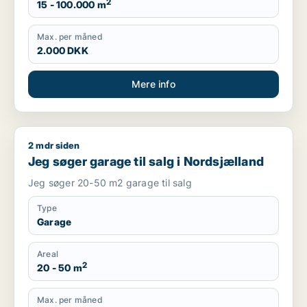
2
15 - 100.000 m
Max. per måned
2.000 DKK
Mere info
2 mdr siden
Jeg søger garage til salg i Nordsjælland
Jeg søger garage til salg i Nordsjælland
Jeg søger 20-50 m2 garage til salg
Type
Garage
Areal
2
20 - 50 m
Max. per måned