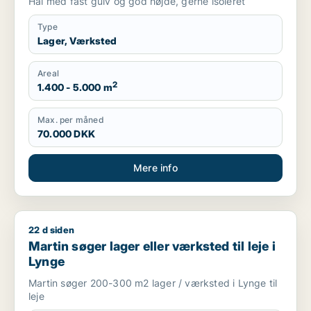
Hal med fast gulv og god højde, gerne isoleret
Type
Lager, Værksted
Areal
2
1.400 - 5.000 m
Max. per måned
70.000 DKK
Mere info
22 d siden
Martin søger lager eller værksted til leje i Lynge
Martin søger lager eller værksted til leje i
Lynge
Martin søger 200-300 m2 lager / værksted i Lynge til
leje