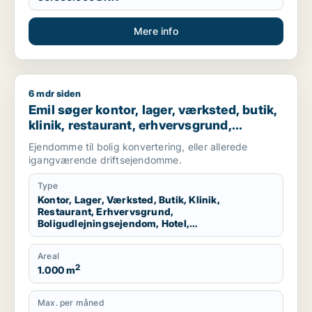
Mere info
6 mdr siden
Emil søger kontor, lager, værksted, butik, klinik, restaurant,
Emil søger kontor, lager, værksted, butik,
klinik, restaurant, erhvervsgrund,
boligudlejningsejendom, hotel,
Ejendomme til bolig konvertering, eller allerede
produktionslokaler eller garage til salg i
igangværende driftsejendomme.
Nordsjælland
Type
Kontor, Lager, Værksted, Butik, Klinik,
Restaurant, Erhvervsgrund,
Boligudlejningsejendom, Hotel,
Produktionslokaler, Garage
Areal
2
1.000 m
Max. per måned