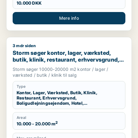
10.000 DKK
Mere info
3 mdr siden
Storm søger kontor, lager, værksted, butik, klinik, restaurant
Storm søger kontor, lager, værksted,
butik, klinik, restaurant, erhvervsgrund,
boligudlejningsejendom, hotel,
Storm søger 10000-20000 m2 kontor / lager /
produktionslokaler eller garage til salg i
værksted / butik / klinik til salg
Vallensbæk, Ballerup eller Allerød m.fl.
Type
Kontor, Lager, Værksted, Butik, Klinik,
Restaurant, Erhvervsgrund,
Boligudlejningsejendom, Hotel,
Produktionslokaler, Garage
Areal
2
10.000 - 20.000 m