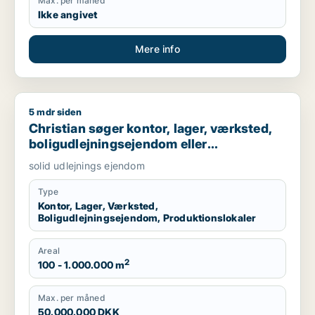
Max. per måned
Ikke angivet
Mere info
5 mdr siden
Christian søger kontor, lager, værksted, boligudlejningsejend
Christian søger kontor, lager, værksted,
boligudlejningsejendom eller
produktionslokaler til salg i Nordsjælland,
solid udlejnings ejendom
Roskilde eller Holbæk
Type
Kontor, Lager, Værksted,
Boligudlejningsejendom, Produktionslokaler
Areal
2
100 - 1.000.000 m
Max. per måned
50.000.000 DKK