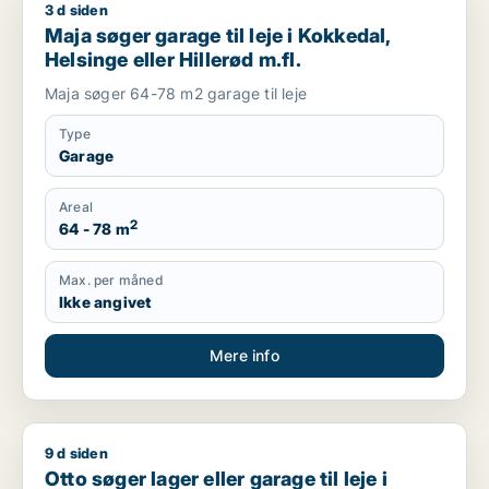
3 d siden
Maja søger garage til leje i Kokkedal, Helsinge eller Hillerød m
Maja søger garage til leje i Kokkedal,
Helsinge eller Hillerød m.fl.
Maja søger 64-78 m2 garage til leje
Type
Garage
Areal
2
64 - 78 m
Max. per måned
Ikke angivet
Mere info
9 d siden
Otto søger lager eller garage til leje i Storkøbenhavn, Nords
Otto søger lager eller garage til leje i