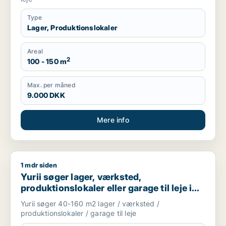
Type
Lager, Produktionslokaler
Areal
2
100 - 150 m
Max. per måned
9.000 DKK
Mere info
1 mdr siden
Yurii søger lager, værksted, produktionslokaler eller garage ti
Yurii søger lager, værksted,
produktionslokaler eller garage til leje i
Region Sjælland
Yurii søger 40-160 m2 lager / værksted /
produktionslokaler / garage til leje