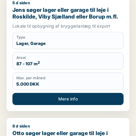
5 d siden
Jens søger lager eller garage til leje i Roskilde, Viby Sjælland
Jens søger lager eller garage til leje i
Roskilde, Viby Sjælland eller Borup m.fl.
Lokale til opbygning af bryggerianlæg til export
Type
Lager, Garage
Areal
2
87 - 107 m
Max. per måned
5.000 DKK
Mere info
8 d siden
Otto søger lager eller garage til leje i Storkøbenhavn, Nords
Otto søger lager eller garage til leje i