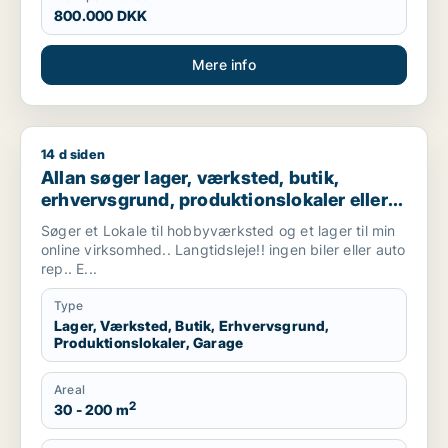
800.000 DKK
Mere info
14 d siden
Allan søger lager, værksted, butik, erhvervsgrund, produktionsl
Allan søger lager, værksted, butik,
erhvervsgrund, produktionslokaler eller
garage til leje i Vallensbæk, Ishøj eller
Søger et Lokale til hobbyværksted og et lager til min
Sorø m.fl.
online virksomhed.. Langtidsleje!! ingen biler eller auto
rep.. E...
Type
Lager, Værksted, Butik, Erhvervsgrund,
Produktionslokaler, Garage
Areal
2
30 - 200 m