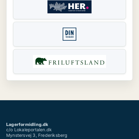
Lagerformidling.dk
c/o Lokaleportalen.dk
Mynstersvej 3, Frederiksberg