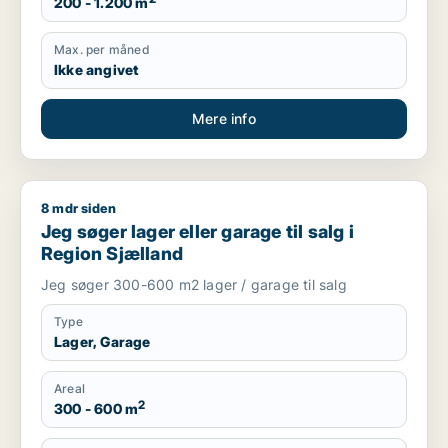
200 - 1.200 m
Max. per måned
Ikke angivet
Mere info
8 mdr siden
Jeg søger lager eller garage til salg i Region Sjælland
Jeg søger lager eller garage til salg i
Region Sjælland
Jeg søger 300-600 m2 lager / garage til salg
Type
Lager, Garage
Areal
2
300 - 600 m