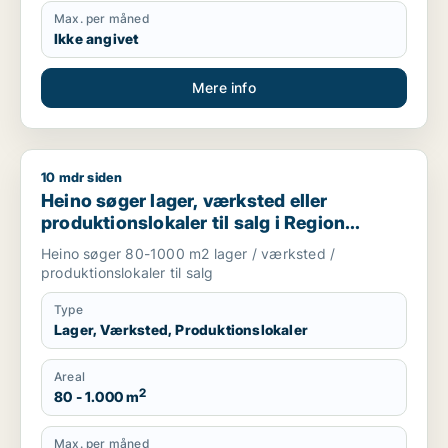
Max. per måned
Ikke angivet
Mere info
10 mdr siden
Heino søger lager, værksted eller produktionslokaler til salg
Heino søger lager, værksted eller
produktionslokaler til salg i Region
Sjælland
Heino søger 80-1000 m2 lager / værksted /
produktionslokaler til salg
Type
Lager, Værksted, Produktionslokaler
Areal
2
80 - 1.000 m
Max. per måned