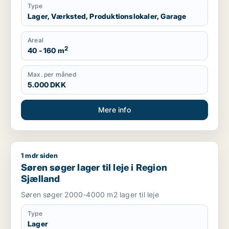
Type
Lager, Værksted, Produktionslokaler, Garage
Areal
2
40 - 160 m
Max. per måned
5.000 DKK
Mere info
1 mdr siden
Søren søger lager til leje i Region Sjælland
Søren søger lager til leje i Region
Sjælland
Søren søger 2000-4000 m2 lager til leje
Type
Lager