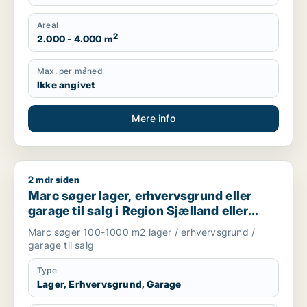
Areal
2
2.000 - 4.000 m
Max. per måned
Ikke angivet
Mere info
2 mdr siden
Marc søger lager, erhvervsgrund eller garage til salg i Regio
Marc søger lager, erhvervsgrund eller
garage til salg i Region Sjælland eller
Nordsjælland
Marc søger 100-1000 m2 lager / erhvervsgrund /
garage til salg
Type
Lager, Erhvervsgrund, Garage