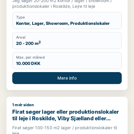
Jeg søger 20-200 m2 kontor / lager / showroom /
produktionslokaler i Roskilde, Lejre til leje
Type
Kontor, Lager, Showroom, Produktionslokaler
Areal
2
20 - 200 m
Max. per måned
10.000 DKK
Mere info
1 mdr siden
Firat søger lager eller produktionslokaler til leje i Roskilde, V
Firat søger lager eller produktionslokaler
til leje i Roskilde, Viby Sjælland eller
Borup m.fl.
Firat søger 100-150 m2 lager / produktionslokaler til
leje