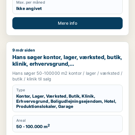
Max. per måned
Ikke angivet
Mere info
9 mdr siden
Hans søger kontor, lager, værksted, butik, klinik, erhvervsgr
Hans søger kontor, lager, værksted, butik,
klinik, erhvervsgrund,
boligudlejningsejendom, hotel,
Hans søger 50-100000 m2 kontor / lager / værksted /
produktionslokaler eller garage til salg i
butik / klinik til salg
Region Sjælland
Type
Kontor, Lager, Værksted, Butik, Klinik,
Erhvervsgrund, Boligudlejningsejendom, Hotel,
Produktionslokaler, Garage
Areal
2
50 - 100.000 m