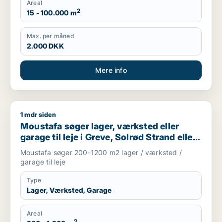
Areal
2
15 - 100.000 m
Max. per måned
2.000 DKK
Mere info
1 mdr siden
Moustafa søger lager, værksted eller garage til leje i Greve, 
Moustafa søger lager, værksted eller
garage til leje i Greve, Solrød Strand eller
Roskilde m.fl.
Moustafa søger 200-1200 m2 lager / værksted /
garage til leje
Type
Lager, Værksted, Garage
Areal
2