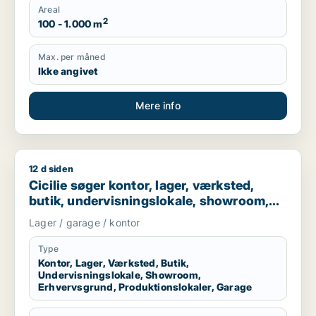
Areal
2
100 - 1.000 m
Max. per måned
Ikke angivet
Mere info
12 d siden
Cicilie søger kontor, lager, værksted, butik, undervisningslo
Cicilie søger kontor, lager, værksted,
butik, undervisningslokale, showroom,
erhvervsgrund, produktionslokaler eller
Lager / garage / kontor
garage til leje i Region Sjælland eller
Nordsjælland
Type
Kontor, Lager, Værksted, Butik,
Undervisningslokale, Showroom,
Erhvervsgrund, Produktionslokaler, Garage