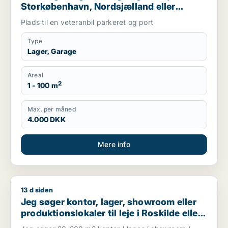
Storkøbenhavn, Nordsjælland eller
Region Sjælland
Plads til en veteranbil parkeret og port
Type
Lager, Garage
Areal
2
1 - 100 m
Max. per måned
4.000 DKK
Mere info
13 d siden
Jeg søger kontor, lager, showroom eller produktionslokaler til 
Jeg søger kontor, lager, showroom eller
produktionslokaler til leje i Roskilde eller
Lejre