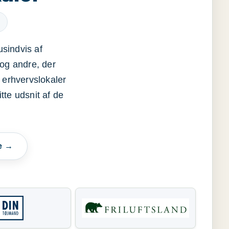
usindvis af
og andre, der
 erhvervslokaler
itte udsnit af de
e →