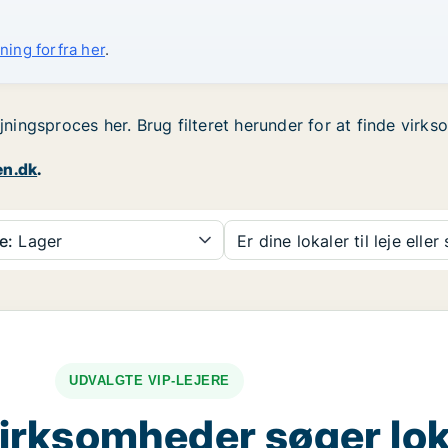
ning forfra her
.
ejningsproces her. Brug filteret herunder for at finde virk
en.dk
.
e:
Lager
Er dine lokaler til leje eller
UDVALGTE VIP-LEJERE
irksomheder søger lok