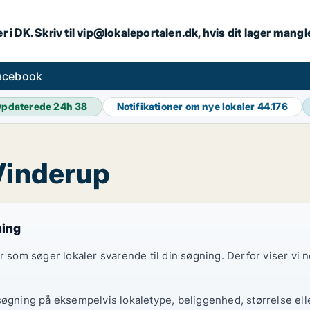
r i DK. Skriv til vip@lokaleportalen.dk, hvis dit lager mangl
facebook
pdaterede 24h
38
Notifikationer om nye lokaler
44.176
 Vinderup
ning
er som søger lokaler svarende til din søgning. Derfor viser vi
søgning på eksempelvis lokaletype, beliggenhed, størrelse elle