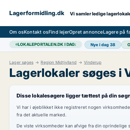
Lagerformidling.dk
Vi samler ledige lagerlokale
Om os
Kontakt os
Find lejer
Opret annonce
Lagere på 
LOKALEPORTALEN.DK I DAG:
Nye i dag
38
O
Lager søges
Region Midtjylland
Vinderup
Lagerlokaler søges i
Disse lokalesøgere ligger tættest på din søg
Vi har i øjeblikket ikke registreret nogen virksomhed
fra det aktuelle marked.
De viste virksomheder kan afvige fra din oprindelige 