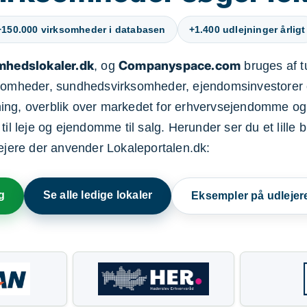
+150.000 virksomheder i databasen
+1.400 udlejninger årligt
mhedslokaler.dk
Companyspace.com
, og
bruges af t
ksomheder, sundhedsvirksomheder, ejendomsinvestorer 
ning, overblik over markedet for erhvervsejendomme og
il leje og ejendomme til salg. Herunder ser du et lille b
lejere der anvender Lokaleportalen.dk:
g
Se alle ledige lokaler
Eksempler på udlejer