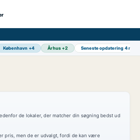
er
København
+
4
Århus
+
2
Seneste opdatering
4 min 
 nedenfor de lokaler, der matcher din søgning bedst ud
r pris, men de er udvalgt, fordi de kan være