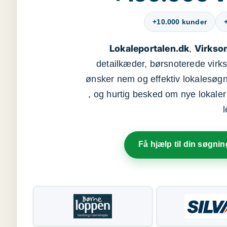
+10.000 kunder
Lokaleportalen.dk
Virkso
,
detailkæder, børsnoterede vir
ønsker nem og effektiv lokalesøg
, og hurtig besked om nye lokaler t
Få hjælp til din søgnin