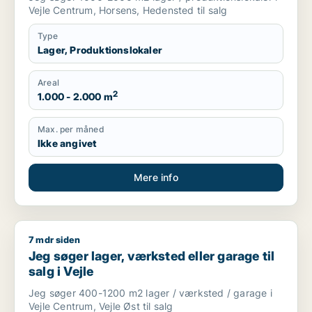
Vejle Centrum, Horsens, Hedensted til salg
Type
Lager, Produktionslokaler
Areal
2
1.000 - 2.000 m
Max. per måned
Ikke angivet
Mere info
7 mdr siden
Jeg søger lager, værksted eller garage til salg i Vejle
Jeg søger lager, værksted eller garage til
salg i Vejle
Jeg søger 400-1200 m2 lager / værksted / garage i
Vejle Centrum, Vejle Øst til salg