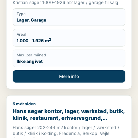
Kristian søger 1000-1926 m2 lager / garage til salg
Type
Lager, Garage
Areal
2
1.000 - 1.926 m
Max. per måned
Ikke angivet
Mere info
5 mdr siden
Hans søger kontor, lager, værksted, butik, klinik, restaurant,
Hans søger kontor, lager, værksted, butik,
klinik, restaurant, erhvervsgrund,
boligudlejningsejendom, hotel,
Hans søger 202-246 m2 kontor / lager / værksted /
produktionslokaler eller garage til salg i
butik / klinik i Kolding, Fredericia, Børkop, Vejle