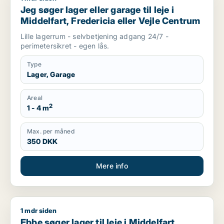
Jeg søger lager eller garage til leje i
Middelfart, Fredericia eller Vejle Centrum
Lille lagerrum - selvbetjening adgang 24/7 -
perimetersikret - egen lås.
Type
Lager, Garage
Areal
2
1 - 4 m
Max. per måned
350 DKK
Mere info
1 mdr siden
Ebbe søger lager til leje i Middelfart, Egtved eller Viuf m.fl.
Ebbe søger lager til leje i Middelfart,