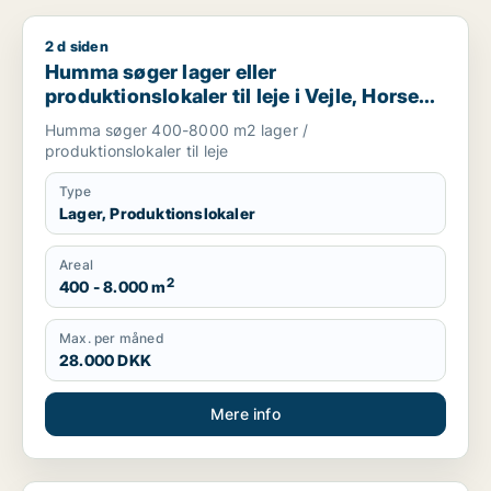
2 d siden
Humma søger lager eller produktionslokaler til leje i Vejle, H
Humma søger lager eller
produktionslokaler til leje i Vejle, Horsens
eller Hedensted
Humma søger 400-8000 m2 lager /
produktionslokaler til leje
Type
Lager, Produktionslokaler
Areal
2
400 - 8.000 m
Max. per måned
28.000 DKK
Mere info