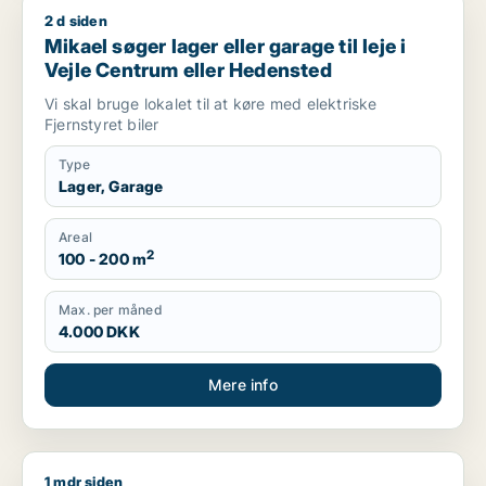
2 d siden
Mikael søger lager eller garage til leje i Vejle Centrum eller
Mikael søger lager eller garage til leje i
Vejle Centrum eller Hedensted
Vi skal bruge lokalet til at køre med elektriske
Fjernstyret biler
Type
Lager, Garage
Areal
2
100 - 200 m
Max. per måned
4.000 DKK
Mere info
1 mdr siden
Jeg søger lager eller garage til leje i Middelfart, Fredericia e