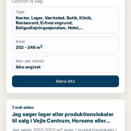
Kolding, Fredericia eller Børkop m.fl.
Centrum til salg
Type
Kontor, Lager, Værksted, Butik, Klinik,
Restaurant, Erhvervsgrund,
Boligudlejningsejendom, Hotel,
Produktionslokaler, Garage
Areal
2
202 - 246 m
Max. per måned
Ikke angivet
Mere info
7 mdr siden
Jeg søger lager eller produktionslokaler til salg i Vejle Cen
Jeg søger lager eller produktionslokaler
til salg i Vejle Centrum, Horsens eller
Hedensted
Jeg søger 1000-2000 m2 lager / produktionslokaler i