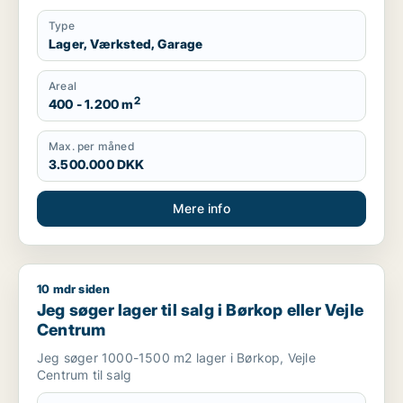
Type
Lager, Værksted, Garage
Areal
2
400 - 1.200 m
Max. per måned
3.500.000 DKK
Mere info
10 mdr siden
Jeg søger lager til salg i Børkop eller Vejle Centrum
Jeg søger lager til salg i Børkop eller Vejle
Centrum
Jeg søger 1000-1500 m2 lager i Børkop, Vejle
Centrum til salg