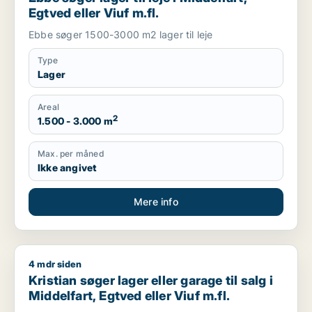
Egtved eller Viuf m.fl.
Ebbe søger 1500-3000 m2 lager til leje
Type
Lager
Areal
2
1.500 - 3.000 m
Max. per måned
Ikke angivet
Mere info
4 mdr siden
Kristian søger lager eller garage til salg i Middelfart, Egtved e
Kristian søger lager eller garage til salg i
Middelfart, Egtved eller Viuf m.fl.