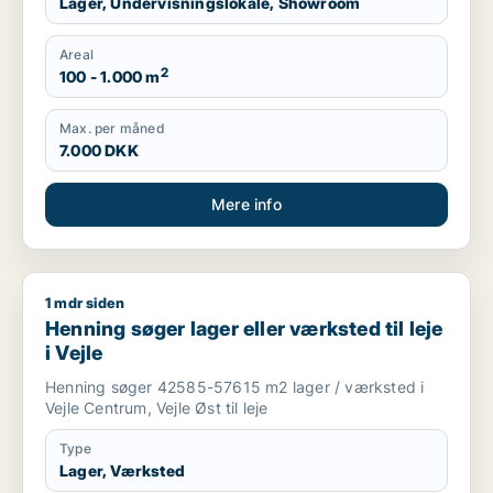
Lager, Undervisningslokale, Showroom
Areal
2
100 - 1.000 m
Max. per måned
7.000 DKK
Mere info
1 mdr siden
Henning søger lager eller værksted til leje i Vejle
Henning søger lager eller værksted til leje
i Vejle
Henning søger 42585-57615 m2 lager / værksted i
Vejle Centrum, Vejle Øst til leje
Type
Lager, Værksted