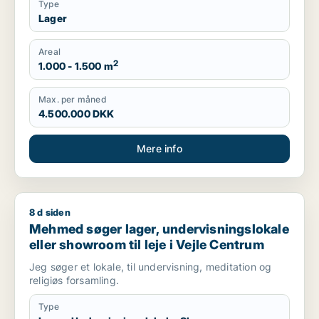
Type
Lager
Areal
2
1.000 - 1.500 m
Max. per måned
4.500.000 DKK
Mere info
8 d siden
Mehmed søger lager, undervisningslokale eller showroom til l
Mehmed søger lager, undervisningslokale
eller showroom til leje i Vejle Centrum
Jeg søger et lokale, til undervisning, meditation og
religiøs forsamling.
Type