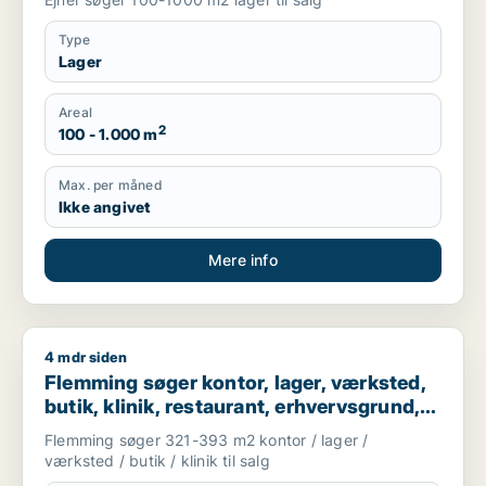
Type
Lager
Areal
2
100 - 1.000 m
Max. per måned
Ikke angivet
Mere info
4 mdr siden
Flemming søger kontor, lager, værksted, butik, klinik, restaur
Flemming søger kontor, lager, værksted,
butik, klinik, restaurant, erhvervsgrund,
boligudlejningsejendom, hotel,
Flemming søger 321-393 m2 kontor / lager /
produktionslokaler eller garage til salg i
værksted / butik / klinik til salg
Kolding, Christiansfeld eller Sjølund m.fl.