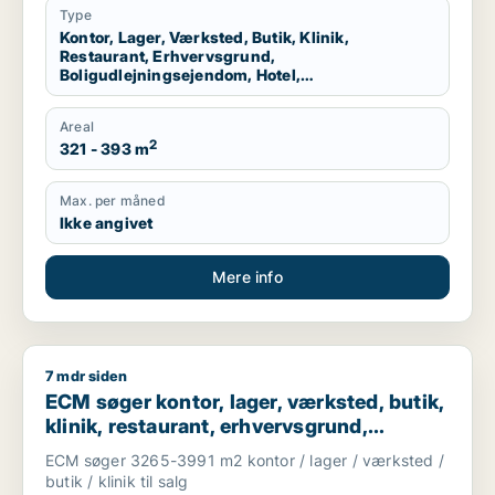
Type
Kontor, Lager, Værksted, Butik, Klinik,
Restaurant, Erhvervsgrund,
Boligudlejningsejendom, Hotel,
Produktionslokaler, Garage
Areal
2
321 - 393 m
Max. per måned
Ikke angivet
Mere info
7 mdr siden
ECM søger kontor, lager, værksted, butik, klinik, restaurant, 
ECM søger kontor, lager, værksted, butik,
klinik, restaurant, erhvervsgrund,
boligudlejningsejendom, hotel,
ECM søger 3265-3991 m2 kontor / lager / værksted /
produktionslokaler eller garage til salg i
butik / klinik til salg