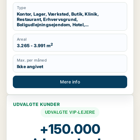
Kolding, Egtved eller Almind m.fl.
Type
Kontor, Lager, Værksted, Butik, Klinik,
Restaurant, Erhvervsgrund,
Boligudlejningsejendom, Hotel,
Produktionslokaler, Garage
Areal
2
3.265 - 3.991 m
Max. per måned
Ikke angivet
Mere info
UDVALGTE KUNDER
UDVALGTE VIP-LEJERE
+150.000