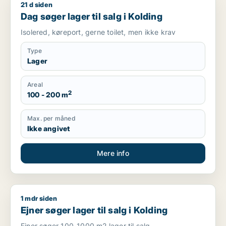
21 d siden
Dag søger lager til salg i Kolding
Dag søger lager til salg i Kolding
Isolered, køreport, gerne toilet, men ikke krav
Type
Lager
Areal
2
100 - 200 m
Max. per måned
Ikke angivet
Mere info
1 mdr siden
Ejner søger lager til salg i Kolding
Ejner søger lager til salg i Kolding
Ejner søger 100-1000 m2 lager til salg