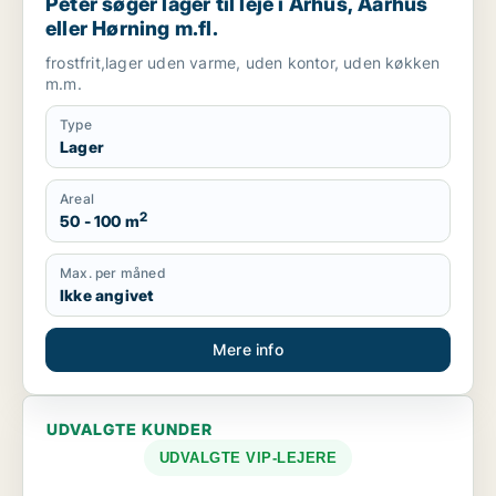
Peter søger lager til leje i Århus, Aarhus
eller Hørning m.fl.
frostfrit,lager uden varme, uden kontor, uden køkken
m.m.
Type
Lager
Areal
2
50 - 100 m
Max. per måned
Ikke angivet
Mere info
UDVALGTE KUNDER
UDVALGTE VIP-LEJERE