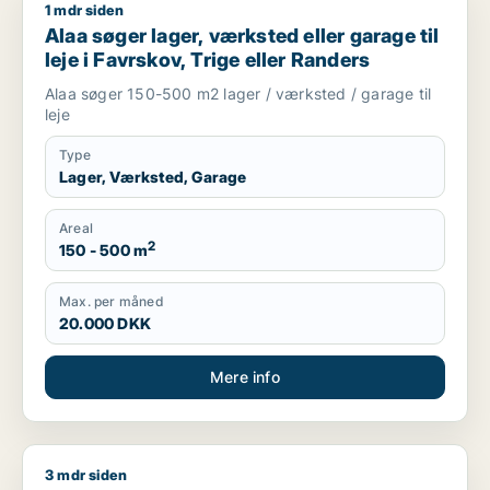
1 mdr siden
Alaa søger lager, værksted eller garage til leje i Favrskov, Tr
Alaa søger lager, værksted eller garage til
leje i Favrskov, Trige eller Randers
Alaa søger 150-500 m2 lager / værksted / garage til
leje
Type
Lager, Værksted, Garage
Areal
2
150 - 500 m
Max. per måned
20.000 DKK
Mere info
3 mdr siden
Jesper søger kontor, lager, værksted, erhvervsgrund eller prod