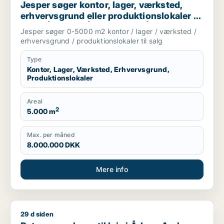
Jesper søger kontor, lager, værksted,
erhvervsgrund eller produktionslokaler til
salg i Århus C, Århus N eller Århus V m.fl.
Jesper søger 0-5000 m2 kontor / lager / værksted /
erhvervsgrund / produktionslokaler til salg
Type
Kontor, Lager, Værksted, Erhvervsgrund,
Produktionslokaler
Areal
2
5.000 m
Max. per måned
8.000.000 DKK
Mere info
29 d siden
Peter søger lager til leje i Århus, Aarhus eller Hørning m.fl.