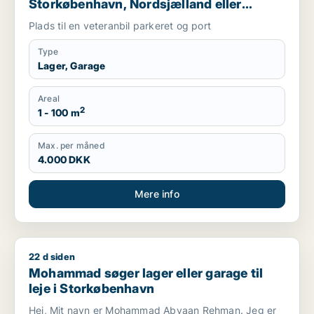
Storkøbenhavn, Nordsjælland eller
Region Sjælland
Plads til en veteranbil parkeret og port
Type
Lager, Garage
Areal
2
1 - 100 m
Max. per måned
4.000 DKK
Mere info
22 d siden
Mohammad søger lager eller garage til leje i Storkøbenhavn
Mohammad søger lager eller garage til
leje i Storkøbenhavn
Hej, Mit navn er Mohammad Abyaan Rehman. Jeg er