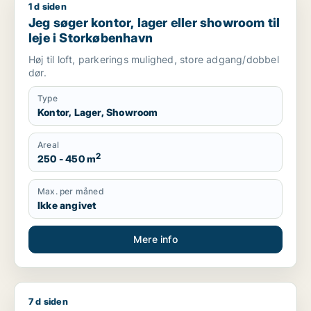
1 d siden
Jeg søger kontor, lager eller showroom til leje i Storkøbenha
Jeg søger kontor, lager eller showroom til
leje i Storkøbenhavn
Høj til loft, parkerings mulighed, store adgang/dobbel
dør.
Type
Kontor, Lager, Showroom
Areal
2
250 - 450 m
Max. per måned
Ikke angivet
Mere info
7 d siden
Mark søger lager til leje i Taastrup