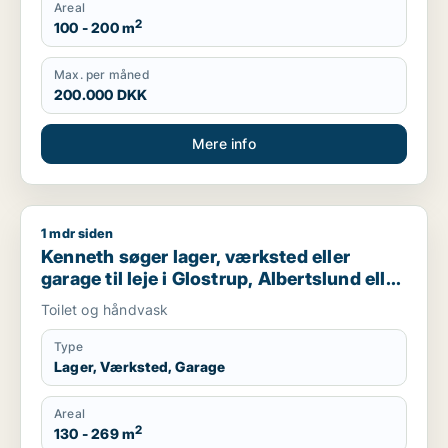
Areal
2
100 - 200 m
Max. per måned
200.000 DKK
Mere info
1 mdr siden
Kenneth søger lager, værksted eller garage til leje i Glostrup
Kenneth søger lager, værksted eller
garage til leje i Glostrup, Albertslund eller
Vallensbæk m.fl.
Toilet og håndvask
Type
Lager, Værksted, Garage
Areal
2
130 - 269 m