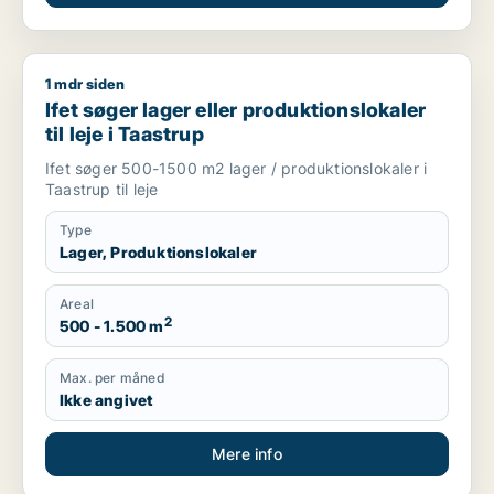
1 mdr siden
Ifet søger lager eller produktionslokaler til leje i Taastrup
Ifet søger lager eller produktionslokaler
til leje i Taastrup
Ifet søger 500-1500 m2 lager / produktionslokaler i
Taastrup til leje
Type
Lager, Produktionslokaler
Areal
2
500 - 1.500 m
Max. per måned
Ikke angivet
Mere info