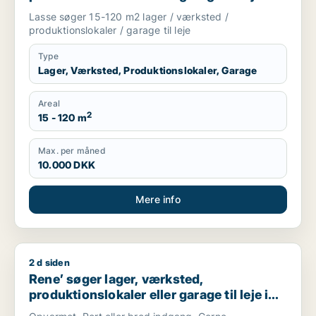
Storkøbenhavn
Lasse søger 15-120 m2 lager / værksted /
produktionslokaler / garage til leje
Type
Lager, Værksted, Produktionslokaler, Garage
Areal
2
15 - 120 m
Max. per måned
10.000 DKK
Mere info
2 d siden
Rene’ søger lager, værksted, produktionslokaler eller garage t
Rene’ søger lager, værksted,
produktionslokaler eller garage til leje i
Høje Taastrup, Roskilde eller Tune