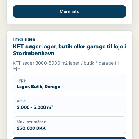
Mere info
1 mdr siden
KFT søger lager, butik eller garage til leje i Storkøbenhavn
KFT søger lager, butik eller garage til leje i
Storkøbenhavn
KFT søger 3000-5000 m2 lager / butik / garage til
leje
Type
Lager, Butik, Garage
Areal
2
3.000 - 5.000 m
Max. per måned
250.000 DKK