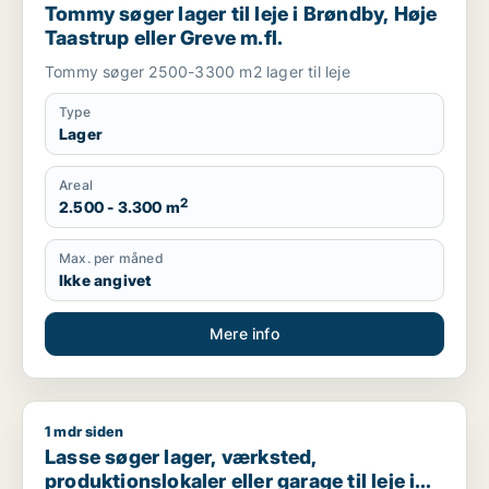
Tommy søger lager til leje i Brøndby, Høje
Taastrup eller Greve m.fl.
Tommy søger 2500-3300 m2 lager til leje
Type
Lager
Areal
2
2.500 - 3.300 m
Max. per måned
Ikke angivet
Mere info
1 mdr siden
Lasse søger lager, værksted, produktionslokaler eller garage 
Lasse søger lager, værksted,
produktionslokaler eller garage til leje i