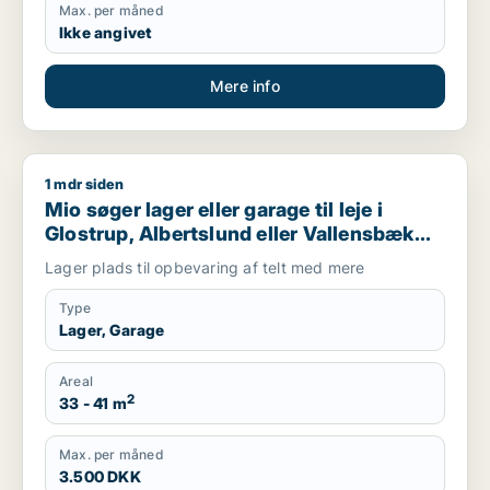
Max. per måned
Ikke angivet
Mere info
1 mdr siden
Mio søger lager eller garage til leje i Glostrup, Albertslund el
Mio søger lager eller garage til leje i
Glostrup, Albertslund eller Vallensbæk
m.fl.
Lager plads til opbevaring af telt med mere
Type
Lager, Garage
Areal
2
33 - 41 m
Max. per måned
3.500 DKK