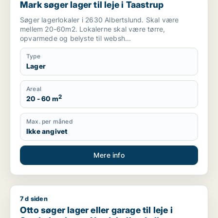
Mark søger lager til leje i Taastrup
Søger lagerlokaler i 2630 Albertslund. Skal være
mellem 20-60m2. Lokalerne skal være tørre,
opvarmede og belyste til websh...
Type
Lager
Areal
2
20 - 60 m
Max. per måned
Ikke angivet
Mere info
7 d siden
Otto søger lager eller garage til leje i Storkøbenhavn, Nords
Otto søger lager eller garage til leje i