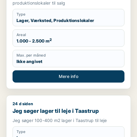
produktionslokaler til salg
Type
Lager, Værksted, Produktionslokaler
Areal
2
1.000 - 2.500 m
Max. per måned
Ikke angivet
Mere info
24 d siden
Jeg søger lager til leje i Taastrup
Jeg søger lager til leje i Taastrup
Jeg søger 100-400 m2 lager i Taastrup til leje
Type