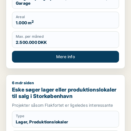
Garage
Areal
2
1.000 m
Max. per måned
2.500.000 DKK
Mere info
6 mdr siden
Eske søger lager eller produktionslokaler til salg i Storkøbe
Eske søger lager eller produktionslokaler
til salg i Storkøbenhavn
Projekter såsom Flakfortet er ligeledes interessante
Type
Lager, Produktionslokaler