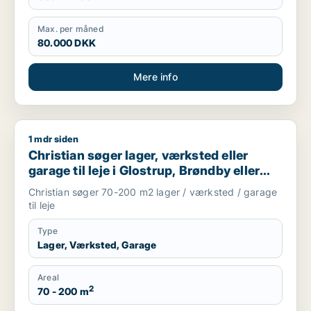
Max. per måned
80.000 DKK
Mere info
1 mdr siden
Christian søger lager, værksted eller garage til leje i Glostru
Christian søger lager, værksted eller
garage til leje i Glostrup, Brøndby eller
Rødovre m.fl.
Christian søger 70-200 m2 lager / værksted / garage
til leje
Type
Lager, Værksted, Garage
Areal
2
70 - 200 m