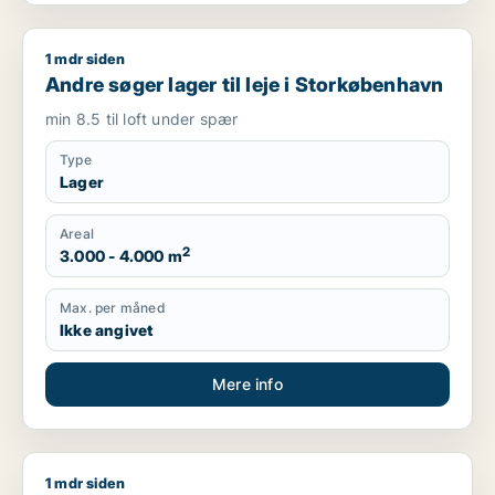
1 mdr siden
Andre søger lager til leje i Storkøbenhavn
Andre søger lager til leje i Storkøbenhavn
min 8.5 til loft under spær
Type
Lager
Areal
2
3.000 - 4.000 m
Max. per måned
Ikke angivet
Mere info
1 mdr siden
Tommy søger lager til leje i Brøndby, Høje Taastrup eller Grev