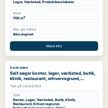
Lager, Værksted, Produktionslokaler
Areal
2
700 m
Max. per måned
Ikke angivet
Mere info
2 mdr siden
Saif søger kontor, lager, værksted, butik, klinik, restaurant
Saif søger kontor, lager, værksted, butik,
klinik, restaurant, erhvervsgrund,
boligudlejningsejendom, hotel,
Tæt på vand/å/flod.
produktionslokaler eller garage til salg i
Storkøbenhavn
Type
Kontor, Lager, Værksted, Butik, Klinik,
Restaurant, Erhvervsgrund,
Boligudlejningsejendom, Hotel,