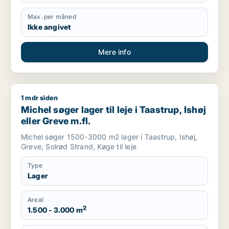
Max. per måned
Ikke angivet
Mere info
1 mdr siden
Michel søger lager til leje i Taastrup, Ishøj eller Greve m.fl.
Michel søger lager til leje i Taastrup, Ishøj
eller Greve m.fl.
Michel søger 1500-3000 m2 lager i Taastrup, Ishøj,
Greve, Solrød Strand, Køge til leje
Type
Lager
Areal
2
1.500 - 3.000 m