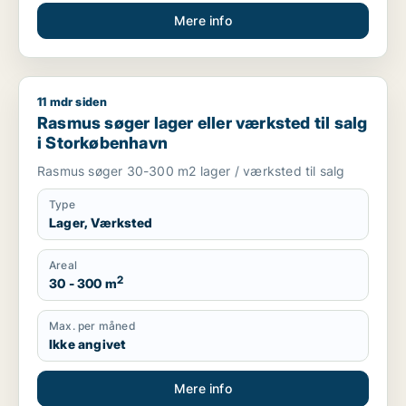
Mere info
11 mdr siden
Rasmus søger lager eller værksted til salg i Storkøbenhavn
Rasmus søger lager eller værksted til salg
i Storkøbenhavn
Rasmus søger 30-300 m2 lager / værksted til salg
Type
Lager, Værksted
Areal
2
30 - 300 m
Max. per måned
Ikke angivet
Mere info