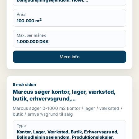
Produktionslokaler, Garage
Areal
2
100.000 m
Max. per måned
1.000.000 DKK
Mere info
6 mdr siden
Marcus søger kontor, lager, værksted, butik, erhvervsgrund, 
Marcus søger kontor, lager, værksted,
butik, erhvervsgrund,
boligudlejningsejendom,
Marcus søger 0-1000 m2 kontor / lager / værksted /
produktionslokaler eller garage til salg i
butik / erhvervsgrund til salg
Storkøbenhavn
Type
Kontor, Lager, Værksted, Butik, Erhvervsgrund,
Boligudlejningsejendom, Produktionslokaler,