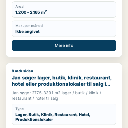
Areal
2
1.200 - 2.165 m
Max. per måned
Ikke angivet
Mere info
8 mdr siden
Jan søger lager, butik, klinik, restaurant, hotel eller produktio
Jan søger lager, butik, klinik, restaurant,
hotel eller produktionslokaler til salg i
Høje Taastrup, Ishøj eller Greve m.fl.
Jan søger 2775-3391 m2 lager / butik / klinik /
restaurant / hotel til salg
Type
Lager, Butik, Klinik, Restaurant, Hotel,
Produktionslokaler