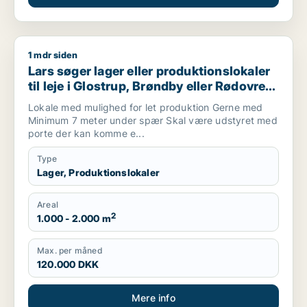
1 mdr siden
Lars søger lager eller produktionslokaler til leje i Glostrup, 
Lars søger lager eller produktionslokaler
til leje i Glostrup, Brøndby eller Rødovre
m.fl.
Lokale med mulighed for let produktion Gerne med
Minimum 7 meter under spær Skal være udstyret med
porte der kan komme e...
Type
Lager, Produktionslokaler
Areal
2
1.000 - 2.000 m
Max. per måned
120.000 DKK
Mere info