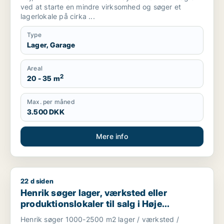
ved at starte en mindre virksomhed og søger et
lagerlokale på cirka ...
Type
Lager, Garage
Areal
2
20 - 35 m
Max. per måned
3.500 DKK
Mere info
22 d siden
Henrik søger lager, værksted eller produktionslokaler til salg 
Henrik søger lager, værksted eller
produktionslokaler til salg i Høje
Taastrup, Ishøj eller Greve m.fl.
Henrik søger 1000-2500 m2 lager / værksted /