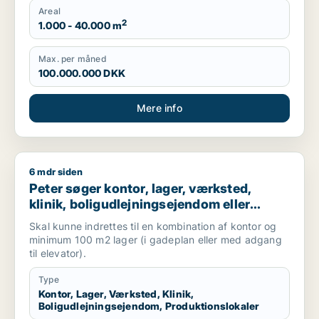
Areal
2
1.000 - 40.000 m
Max. per måned
100.000.000 DKK
Mere info
6 mdr siden
Peter søger kontor, lager, værksted, klinik, boligudlejningsej
Peter søger kontor, lager, værksted,
klinik, boligudlejningsejendom eller
produktionslokaler til salg i
Skal kunne indrettes til en kombination af kontor og
Frederiksberg, Østerbro eller Nordhavn
minimum 100 m2 lager (i gadeplan eller med adgang
m.fl.
til elevator).
Type
Kontor, Lager, Værksted, Klinik,
Boligudlejningsejendom, Produktionslokaler