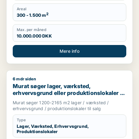
Areal
2
300 - 1.500 m
Max. per måned
10.000.000 DKK
Mere info
6 mdr siden
Murat søger lager, værksted, erhvervsgrund eller produktionsl
Murat søger lager, værksted,
erhvervsgrund eller produktionslokaler til
salg i Albertslund, Vallensbæk eller Høje
Murat søger 1200-2165 m2 lager / værksted /
Taastrup m.fl.
erhvervsgrund / produktionslokaler til salg
Type
Lager, Værksted, Erhvervsgrund,
Produktionslokaler