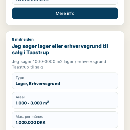
Mere info
8 mdr siden
Jeg søger lager eller erhvervsgrund til salg i Taastrup
Jeg søger lager eller erhvervsgrund til
salg i Taastrup
Jeg søger 1000-3000 m2 lager / erhvervsgrund i
Taastrup til salg
Type
Lager, Erhvervsgrund
Areal
2
1.000 - 3.000 m
Max. per måned
1.000.000 DKK