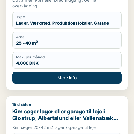
Opvarmet. Port eller bred indgang. Gerne
overvågning
Type
Lager, Værksted, Produktionslokaler, Garage
Areal
2
25 - 40 m
Max. per måned
4.000 DKK
Mere info
15 d siden
Kim søger lager eller garage til leje i Glostrup, Albertslund el
Kim søger lager eller garage til leje i
Glostrup, Albertslund eller Vallensbæk
m.fl.
Kim søger 20-42 m2 lager / garage til leje