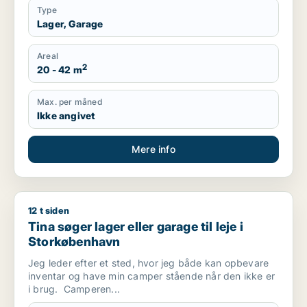
Type
Lager, Garage
Areal
2
20 - 42 m
Max. per måned
Ikke angivet
Mere info
12 t siden
Tina søger lager eller garage til leje i Storkøbenhavn
Tina søger lager eller garage til leje i
Storkøbenhavn
Jeg leder efter et sted, hvor jeg både kan opbevare
inventar og have min camper stående når den ikke er
i brug. Camperen...