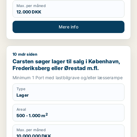
Max. per måned
12.000 DKK
Mere info
10 mdr siden
Carsten søger lager til salg i København, Frederiksberg eller
Carsten søger lager til salg i København,
Frederiksberg eller Ørestad m.fl.
Minimum 1 Port med lastbilgrave og/eller læsserampe
Type
Lager
Areal
2
500 - 1.000 m
Max. per måned
10.000.000 DKK