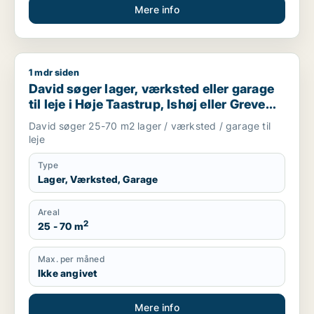
Mere info
1 mdr siden
David søger lager, værksted eller garage til leje i Høje Taastr
David søger lager, værksted eller garage
til leje i Høje Taastrup, Ishøj eller Greve
m.fl.
David søger 25-70 m2 lager / værksted / garage til
leje
Type
Lager, Værksted, Garage
Areal
2
25 - 70 m
Max. per måned
Ikke angivet
Mere info