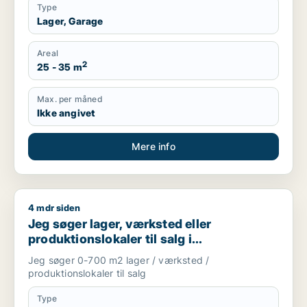
Type
Lager, Garage
Areal
2
25 - 35 m
Max. per måned
Ikke angivet
Mere info
4 mdr siden
Jeg søger lager, værksted eller produktionslokaler til salg 
Jeg søger lager, værksted eller
produktionslokaler til salg i
Storkøbenhavn
Jeg søger 0-700 m2 lager / værksted /
produktionslokaler til salg
Type