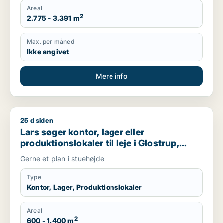
Areal
2
2.775 - 3.391 m
Max. per måned
Ikke angivet
Mere info
25 d siden
Lars søger kontor, lager eller produktionslokaler til leje i Glo
Lars søger kontor, lager eller
produktionslokaler til leje i Glostrup,
Rødovre eller Albertslund m.fl.
Gerne et plan i stuehøjde
Type
Kontor, Lager, Produktionslokaler
Areal
2
600 - 1.400 m