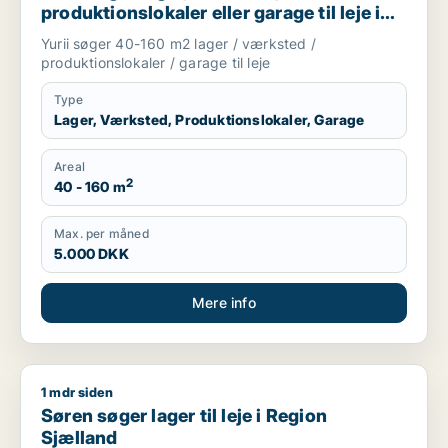
produktionslokaler eller garage til leje i
Region Sjælland
Yurii søger 40-160 m2 lager / værksted /
produktionslokaler / garage til leje
Type
Lager, Værksted, Produktionslokaler, Garage
Areal
2
40 - 160 m
Max. per måned
5.000 DKK
Mere info
1 mdr siden
Søren søger lager til leje i Region Sjælland
Søren søger lager til leje i Region
Sjælland