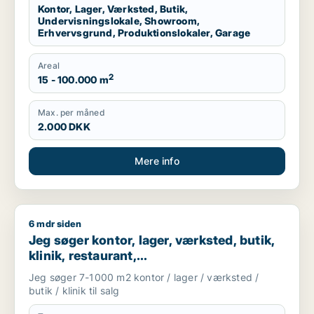
Kontor, Lager, Værksted, Butik,
Undervisningslokale, Showroom,
Erhvervsgrund, Produktionslokaler, Garage
Areal
2
15 - 100.000 m
Max. per måned
2.000 DKK
Mere info
6 mdr siden
Jeg søger kontor, lager, værksted, butik, klinik, restaurant, 
Jeg søger kontor, lager, værksted, butik,
klinik, restaurant,
boligudlejningsejendom, hotel eller
Jeg søger 7-1000 m2 kontor / lager / værksted /
produktionslokaler til salg i Vordingborg,
butik / klinik til salg
Guldborgsund eller Lolland