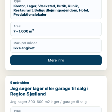
Type
Kontor, Lager, Værksted, Butik, Klinik,
Restaurant, Boligudlejningsejendom, Hotel,
Produktionslokaler
Areal
2
7 - 1.000 m
Max. per måned
Ikke angivet
Mere info
9 mdr siden
Jeg søger lager eller garage til salg i Region Sjælland
Jeg søger lager eller garage til salg i
Region Sjælland
Jeg søger 300-600 m2 lager / garage til salg
Type