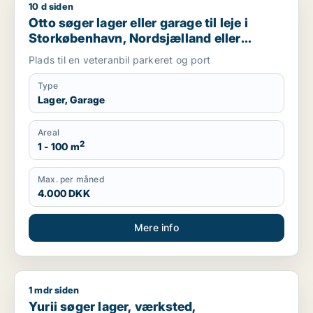
10 d siden
Otto søger lager eller garage til leje i Storkøbenhavn, Nords
Otto søger lager eller garage til leje i
Storkøbenhavn, Nordsjælland eller
Region Sjælland
Plads til en veteranbil parkeret og port
Type
Lager, Garage
Areal
2
1 - 100 m
Max. per måned
4.000 DKK
Mere info
1 mdr siden
Yurii søger lager, værksted, produktionslokaler eller garage ti
Yurii søger lager, værksted,