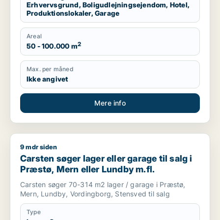
Erhvervsgrund, Boligudlejningsejendom, Hotel,
Produktionslokaler, Garage
Areal
2
50 - 100.000 m
Max. per måned
Ikke angivet
Mere info
9 mdr siden
Carsten søger lager eller garage til salg i Præstø, Mern eller
Carsten søger lager eller garage til salg i
Præstø, Mern eller Lundby m.fl.
Carsten søger 70-314 m2 lager / garage i Præstø,
Mern, Lundby, Vordingborg, Stensved til salg
Type