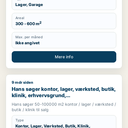
Lager, Garage
Areal
2
300 - 600 m
Max. per måned
Ikke angivet
Mere info
9 mdr siden
Hans søger kontor, lager, værksted, butik, klinik, erhvervsgr
Hans søger kontor, lager, værksted, butik,
klinik, erhvervsgrund,
boligudlejningsejendom, hotel,
Hans søger 50-100000 m2 kontor / lager / værksted /
produktionslokaler eller garage til salg i
butik / klinik til salg
Region Sjælland
Type
Kontor, Lager, Værksted, Butik, Klinik,