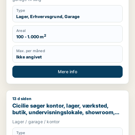
Type
Lager, Erhvervsgrund, Garage
Areal
2
100 - 1.000 m
Max. per måned
Ikke angivet
Mere info
13 d siden
Cicilie søger kontor, lager, værksted, butik, undervisningslo
Cicilie søger kontor, lager, værksted,
butik, undervisningslokale, showroom,
erhvervsgrund, produktionslokaler eller
Lager / garage / kontor
garage til leje i Region Sjælland eller
Nordsjælland
Type