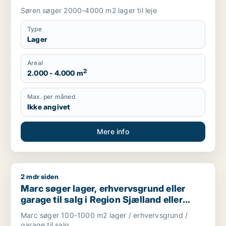
Søren søger 2000-4000 m2 lager til leje
Type
Lager
Areal
2
2.000 - 4.000 m
Max. per måned
Ikke angivet
Mere info
2 mdr siden
Marc søger lager, erhvervsgrund eller garage til salg i Regio
Marc søger lager, erhvervsgrund eller
garage til salg i Region Sjælland eller
Nordsjælland
Marc søger 100-1000 m2 lager / erhvervsgrund /
garage til salg