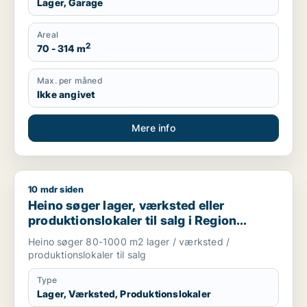
Lager, Garage
Areal
2
70 - 314 m
Max. per måned
Ikke angivet
Mere info
10 mdr siden
Heino søger lager, værksted eller produktionslokaler til salg
Heino søger lager, værksted eller
produktionslokaler til salg i Region
Sjælland
Heino søger 80-1000 m2 lager / værksted /
produktionslokaler til salg
Type
Lager, Værksted, Produktionslokaler