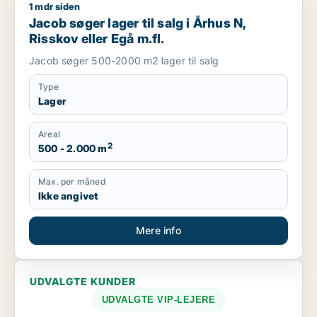
1 mdr siden
Jacob søger lager til salg i Århus N, Risskov eller Egå m.fl.
Jacob søger lager til salg i Århus N,
Risskov eller Egå m.fl.
Jacob søger 500-2000 m2 lager til salg
Type
Lager
Areal
2
500 - 2.000 m
Max. per måned
Ikke angivet
Mere info
UDVALGTE KUNDER
UDVALGTE VIP-LEJERE