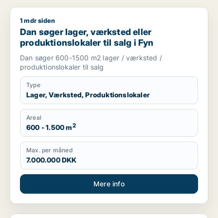
1 mdr siden
Dan søger lager, værksted eller produktionslokaler til salg i 
Dan søger lager, værksted eller
produktionslokaler til salg i Fyn
Dan søger 600-1500 m2 lager / værksted /
produktionslokaler til salg
Type
Lager, Værksted, Produktionslokaler
Areal
2
600 - 1.500 m
Max. per måned
7.000.000 DKK
Mere info