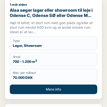
1 mdr siden
Alaa søger lager eller showroom til leje i Odense C, Odense 
Alaa søger lager eller showroom til leje i
Odense C, Odense SØ eller Odense M
m.fl.
Højt til loftet, et stort rum med god plads og/eller et
stort rum mindst 600 kvm og et andet mindre rum.
Ideen er at lav...
Type
Lager, Showroom
Areal
2
700 - 1.200 m
Max. per måned
70.000 DKK
Mere info