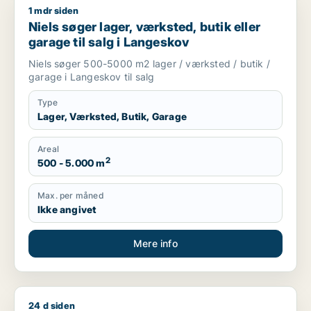
1 mdr siden
Niels søger lager, værksted, butik eller garage til salg i Lan
Niels søger lager, værksted, butik eller
garage til salg i Langeskov
Niels søger 500-5000 m2 lager / værksted / butik /
garage i Langeskov til salg
Type
Lager, Værksted, Butik, Garage
Areal
2
500 - 5.000 m
Max. per måned
Ikke angivet
Mere info
24 d siden
Eppo søger kontor, lager eller undervisningslokale til leje i