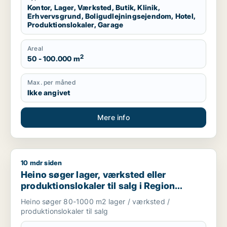
Kontor, Lager, Værksted, Butik, Klinik,
Erhvervsgrund, Boligudlejningsejendom, Hotel,
Produktionslokaler, Garage
Areal
2
50 - 100.000 m
Max. per måned
Ikke angivet
Mere info
10 mdr siden
Heino søger lager, værksted eller produktionslokaler til salg
Heino søger lager, værksted eller
produktionslokaler til salg i Region
Sjælland
Heino søger 80-1000 m2 lager / værksted /
produktionslokaler til salg