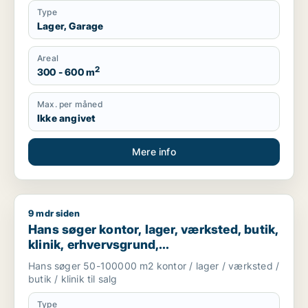
Type
Lager, Garage
Areal
2
300 - 600 m
Max. per måned
Ikke angivet
Mere info
9 mdr siden
Hans søger kontor, lager, værksted, butik, klinik, erhvervsgr
Hans søger kontor, lager, værksted, butik,
klinik, erhvervsgrund,
boligudlejningsejendom, hotel,
Hans søger 50-100000 m2 kontor / lager / værksted /
produktionslokaler eller garage til salg i
butik / klinik til salg
Region Sjælland
Type