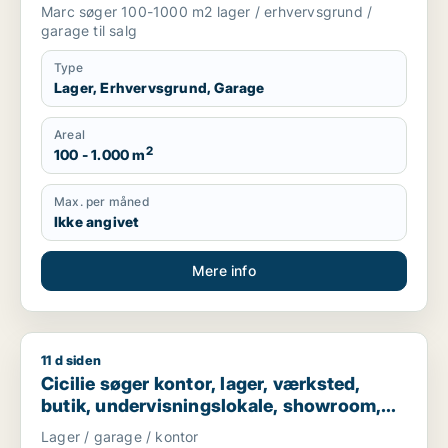
Nordsjælland
Marc søger 100-1000 m2 lager / erhvervsgrund /
garage til salg
Type
Lager, Erhvervsgrund, Garage
Areal
2
100 - 1.000 m
Max. per måned
Ikke angivet
Mere info
11 d siden
Cicilie søger kontor, lager, værksted, butik, undervisningslo
Cicilie søger kontor, lager, værksted,
butik, undervisningslokale, showroom,
erhvervsgrund, produktionslokaler eller
Lager / garage / kontor