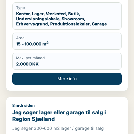
garage til leje i Region Sjælland eller
Nordsjælland
Type
Kontor, Lager, Værksted, Butik,
Undervisningslokale, Showroom,
Erhvervsgrund, Produktionslokaler, Garage
Areal
2
15 - 100.000 m
Max. per måned
2.000 DKK
Mere info
8 mdr siden
Jeg søger lager eller garage til salg i Region Sjælland
Jeg søger lager eller garage til salg i
Region Sjælland
Jeg søger 300-600 m2 lager / garage til salg