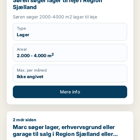
Søren søger lager til leje i Region
Sjælland
Søren søger 2000-4000 m2 lager til leje
Type
Lager
Areal
2
2.000 - 4.000 m
Max. per måned
Ikke angivet
Mere info
2 mdr siden
Marc søger lager, erhvervsgrund eller garage til salg i Regio
Marc søger lager, erhvervsgrund eller
garage til salg i Region Sjælland eller