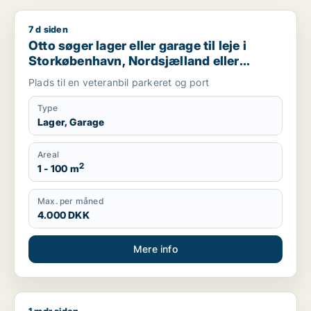
7 d siden
Otto søger lager eller garage til leje i Storkøbenhavn, Nords
Otto søger lager eller garage til leje i
Storkøbenhavn, Nordsjælland eller
Region Sjælland
Plads til en veteranbil parkeret og port
Type
Lager, Garage
Areal
2
1 - 100 m
Max. per måned
4.000 DKK
Mere info