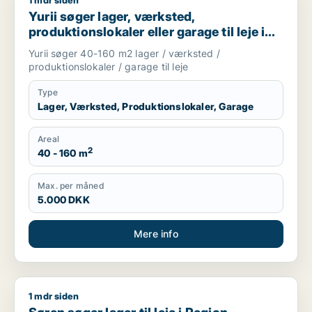
1 mdr siden
Yurii søger lager, værksted, produktionslokaler eller garage ti
Yurii søger lager, værksted,
produktionslokaler eller garage til leje i
Region Sjælland
Yurii søger 40-160 m2 lager / værksted /
produktionslokaler / garage til leje
Type
Lager, Værksted, Produktionslokaler, Garage
Areal
2
40 - 160 m
Max. per måned
5.000 DKK
Mere info
1 mdr siden
Søren søger lager til leje i Region Sjælland