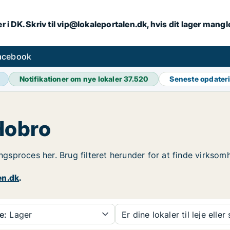
r i DK. Skriv til vip@lokaleportalen.dk, hvis dit lager mangl
facebook
Notifikationer om nye lokaler
37.520
Seneste opdater
 Hobro
ingsproces her. Brug filteret herunder for at finde virkso
en.dk
.
e:
Lager
Er dine lokaler til leje eller