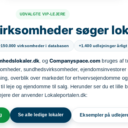
UDVALGTE VIP-LEJERE
irksomheder søger lok
+150.000 virksomheder i databasen
+1.400 udlejninger årligt
mhedslokaler.dk
Companyspace.com
, og
bruges af t
ksomheder, sundhedsvirksomheder, ejendomsinvestorer 
ning, overblik over markedet for erhvervsejendomme og
il leje og ejendomme til salg. Herunder ser du et lille b
lejere der anvender Lokaleportalen.dk:
g
Se alle ledige lokaler
Eksempler på udlejer