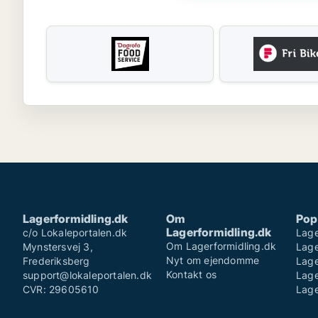
Lagerformidling.dk
Om
Pop
Lagerformidling.dk
c/o Lokaleportalen.dk
Lag
Om Lagerformidling.dk
Mynstersvej 3,
Lage
Nyt om ejendomme
Frederiksberg
Lag
Kontakt os
support@lokaleportalen.dk
Lage
CVR: 29605610
Lage