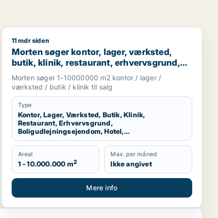
11 mdr siden
ion Nordjylland
Morten søger kontor, lager, værksted, butik, klinik, re
Morten søger kontor, lager, værksted,
butik, klinik, restaurant, erhvervsgrund,
boligudlejningsejendom, hotel eller
Morten søger 1-10000000 m2 kontor / lager /
produktionslokaler til salg i Region
værksted / butik / klinik til salg
Nordjylland
Type
Kontor, Lager, Værksted, Butik, Klinik,
Restaurant, Erhvervsgrund,
Boligudlejningsejendom, Hotel,
Produktionslokaler
Areal
Max. per måned
2
1 - 10.000.000 m
Ikke angivet
Mere info