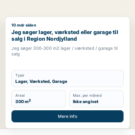
10 mdr siden
arage til leje i Tjele, Fårup eller Mariagerfjord m.fl.
Jeg søger lager, værksted eller garage til salg i Reg
Jeg søger lager, værksted eller garage til
salg i Region Nordjylland
Jeg søger 300-300 m2 lager / værksted / garage til
salg
Type
Lager, Værksted, Garage
Areal
Max. per måned
2
300 m
Ikke angivet
Mere info