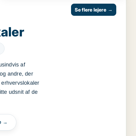
Se flere lejere
→
aler
usindvis af
og andre, der
 erhvervslokaler
itte udsnit af de
e →