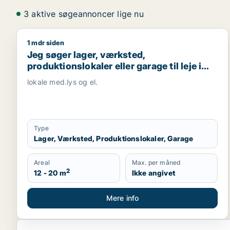
3 aktive søgeannoncer lige nu
1 mdr siden
Jeg søger lager, værksted, produktionslokaler eller g
Jeg søger lager, værksted,
produktionslokaler eller garage til leje i
Tjele, Fårup eller Mariagerfjord m.fl.
lokale med.lys og el.
Type
Lager, Værksted, Produktionslokaler, Garage
Areal
Max. per måned
2
12 - 20 m
Ikke angivet
Mere info