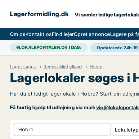
Lagerformidling.dk
Vi samler ledige lagerlokale
Om os
Kontakt os
Find lejer
Opret annonce
Lagere på 
LOKALEPORTALEN.DK I DAG:
Opdaterede 24h
19
Lager søges
Region Midtjylland
Hobro
Lagerlokaler søges i
Har du et ledigt lagerlokale i Hobro? Start din udlejn
Få hurtig hjælp til udlejning via mail:
vip@lokaleportal
Hobro
Lokaletyp