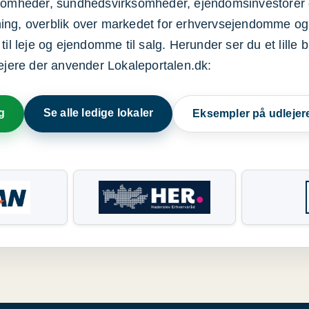
ksomheder, sundhedsvirksomheder, ejendomsinvestorer 
ning, overblik over markedet for erhvervsejendomme og
il leje og ejendomme til salg. Herunder ser du et lille b
lejere der anvender Lokaleportalen.dk:
g
Se alle ledige lokaler
Eksempler på udlejer