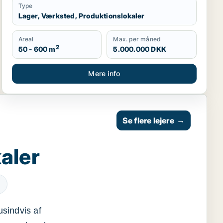
Type
Lager, Værksted, Produktionslokaler
Areal
Max. per måned
2
50 - 600 m
5.000.000 DKK
Mere info
Se flere lejere
→
aler
usindvis af