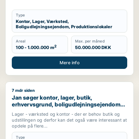
Type
Kontor, Lager, Værksted,
Boligudlejningsejendom, Produktionslokaler
Areal
Max. per måned
2
100 - 1.000.000 m
50.000.000 DKK
Mere info
7 mdr siden
duktionslokaler eller garage til leje i Nordsjælland
Jan søger kontor, lager, butik, erhvervsgrund, boligud
Jan søger kontor, lager, butik,
erhvervsgrund, boligudlejningsejendom
eller produktionslokaler til salg i Helsinge,
Lager - værksted og kontor - der er behov butik og
Græsted eller Gilleleje
udstillingen og derfor kan det også være interessant at
opdele på flere...
Type