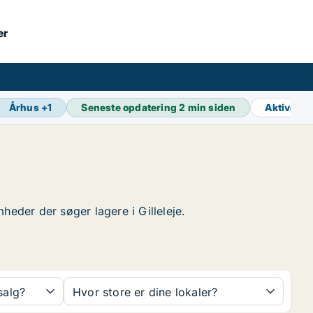
er
Århus
+
1
Seneste opdatering
2 min siden
Aktive a
mheder der søger lagere i Gilleleje.
 salg?
Hvor store er dine lokaler?