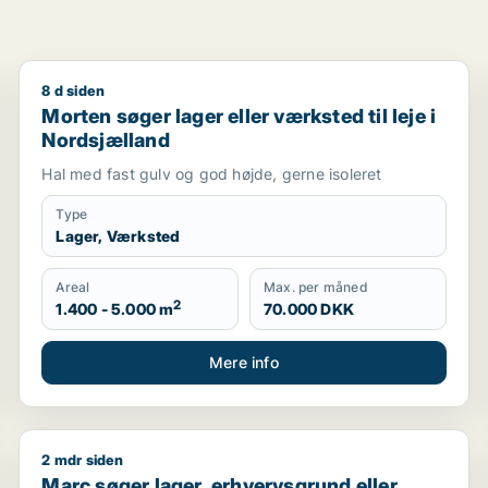
8 d siden
avn, Nordsjælland eller Region Sjælland
Morten søger lager eller værksted til leje i Nordsjæl
Morten søger lager eller værksted til leje i
Nordsjælland
Hal med fast gulv og god højde, gerne isoleret
Type
Lager, Værksted
Areal
Max. per måned
2
1.400 - 5.000 m
70.000 DKK
Mere info
2 mdr siden
garage til salg i Nordsjælland
Marc søger lager, erhvervsgrund eller garage til salg
Marc søger lager, erhvervsgrund eller