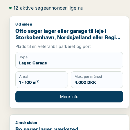
12 aktive søgeannoncer lige nu
8 d siden
Otto søger lager eller garage til leje i Storkøbenh
Otto søger lager eller garage til leje i
Storkøbenhavn, Nordsjælland eller Region
Sjælland
Plads til en veteranbil parkeret og port
Type
Lager, Garage
Areal
Max. per måned
2
1 - 100 m
4.000 DKK
Mere info
2 mdr siden
Bo søger lager, værksted, produktionslokaler eller 
Bo søger lager, værksted,