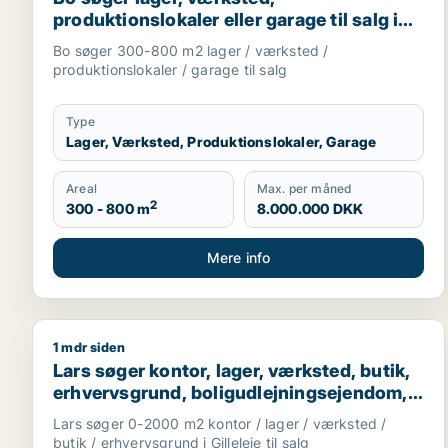
produktionslokaler eller garage til salg i
Nordsjælland
Bo søger 300-800 m2 lager / værksted /
produktionslokaler / garage til salg
Type
Lager, Værksted, Produktionslokaler, Garage
Areal
Max. per måned
2
300 - 800 m
8.000.000 DKK
Mere info
1 mdr siden
Lars søger kontor, lager, værksted, butik, erhvervsg
Lars søger kontor, lager, værksted, butik,
erhvervsgrund, boligudlejningsejendom,
produktionslokaler eller garage til salg i
Lars søger 0-2000 m2 kontor / lager / værksted /
Gilleleje
butik / erhvervsgrund i Gilleleje til salg