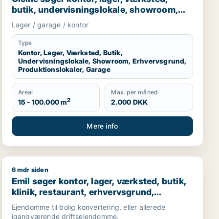
butik, undervisningslokale, showroom,
erhvervsgrund, produktionslokaler eller
Lager / garage / kontor
garage til leje i Region Sjælland eller
Nordsjælland
Type
Kontor, Lager, Værksted, Butik,
Undervisningslokale, Showroom, Erhvervsgrund,
Produktionslokaler, Garage
Areal
Max. per måned
2
15 - 100.000 m
2.000 DKK
Mere info
6 mdr siden
ge til salg i Gilleleje
ngsejendom eller produktionslokaler til salg i Nordsjællan
Emil søger kontor, lager, værksted, butik, klinik, rest
Emil søger kontor, lager, værksted, butik,
klinik, restaurant, erhvervsgrund,
boligudlejningsejendom, hotel,
Ejendomme til bolig konvertering, eller allerede
produktionslokaler eller garage til salg i
igangværende driftsejendomme.