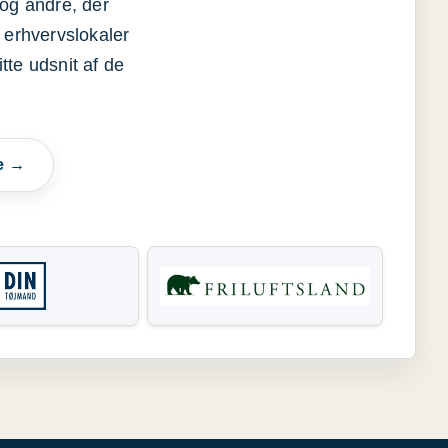
og andre, der
 erhvervslokaler
itte udsnit af de
e →