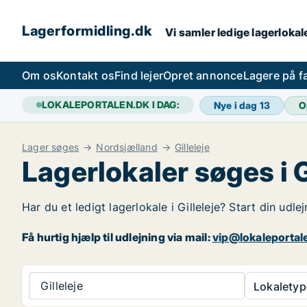
Lagerformidling.dk
Vi samler ledige lagerlokale
Om os
Kontakt os
Find lejer
Opret annonce
Lagere på 
LOKALEPORTALEN.DK I DAG:
Nye i dag
13
O
Lager søges
Nordsjælland
Gilleleje
Lagerlokaler søges i G
Har du et ledigt lagerlokale i Gilleleje? Start din udle
Få hurtig hjælp til udlejning via mail:
vip@lokaleportal
Gilleleje
Lokaletyp