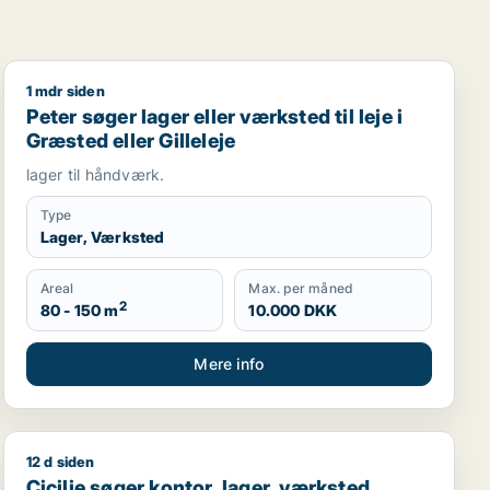
1 mdr siden
land
Peter søger lager eller værksted til leje i Græsted eller
Peter søger lager eller værksted til leje i
Græsted eller Gilleleje
lager til håndværk.
Type
Lager, Værksted
Areal
Max. per måned
2
80 - 150 m
10.000 DKK
Mere info
12 d siden
 i Region Sjælland eller Nordsjælland
Cicilie søger kontor, lager, værksted, butik, undervisn
Cicilie søger kontor, lager, værksted,