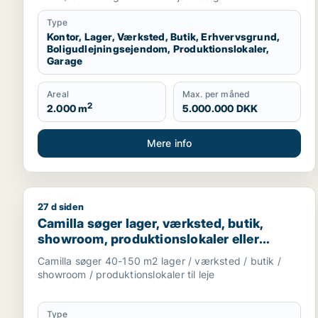
Type
Kontor, Lager, Værksted, Butik, Erhvervsgrund,
Boligudlejningsejendom, Produktionslokaler,
Garage
Areal
Max. per måned
2
2.000 m
5.000.000 DKK
Mere info
27 d siden
Camilla søger lager, værksted, butik, showroom, pro
Camilla søger lager, værksted, butik,
showroom, produktionslokaler eller
garage til leje i Nordsjælland
Camilla søger 40-150 m2 lager / værksted / butik /
showroom / produktionslokaler til leje
Type