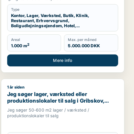
Nordsjælland
Type
Kontor, Lager, Værksted, Butik, Klinik,
Restaurant, Erhvervsgrund,
Boligudlejningsejendom, Hotel,
Produktionslokaler, Garage
Areal
Max. per måned
2
1.000 m
5.000.000 DKK
Mere info
1 år siden
lejningsejendom eller produktionslokaler til salg i Helsing
Jeg søger lager, værksted eller produktionslokaler til sa
Jeg søger lager, værksted eller
produktionslokaler til salg i Gribskov,
Hillerød eller Allerød m.fl.
Jeg søger 50-600 m2 lager / værksted /
produktionslokaler til salg