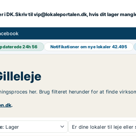
r i DK. Skriv til vip@lokaleportalen.dk, hvis dit lager mangl
facebook
pdaterede 24h
56
Notifikationer om nye lokaler
42.495
illeleje
jningsproces her. Brug filteret herunder for at finde virkso
en.dk
.
e:
Lager
Er dine lokaler til leje eller