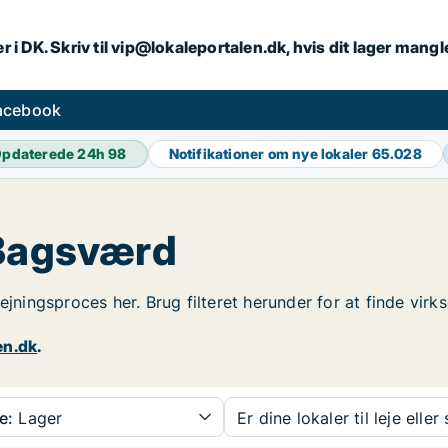
r i DK. Skriv til vip@lokaleportalen.dk, hvis dit lager mangl
facebook
pdaterede 24h
98
Notifikationer om nye lokaler
65.028
 Bagsværd
lejningsproces her. Brug filteret herunder for at finde vi
en.dk
.
e:
Lager
Er dine lokaler til leje eller