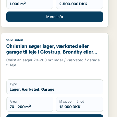
2
1.000 m
2.500.000 DKK
Mere info
29 d siden
jningsejendom eller produktionslokaler til salg i Frederiks
Christian søger lager, værksted eller garage til leje i 
Christian søger lager, værksted eller
garage til leje i Glostrup, Brøndby eller
Rødovre m.fl.
Christian søger 70-200 m2 lager / værksted / garage
til leje
Type
Lager, Værksted, Garage
Areal
Max. per måned
2
70 - 200 m
12.000 DKK