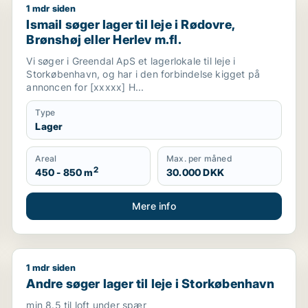
1 mdr siden
 eller Nordhavn m.fl.
Ismail søger lager til leje i Rødovre, Brønshøj eller He
Ismail søger lager til leje i Rødovre,
Brønshøj eller Herlev m.fl.
Vi søger i Greendal ApS et lagerlokale til leje i
Storkøbenhavn, og har i den forbindelse kigget på
annoncen for [xxxxx] H...
Type
Lager
Areal
Max. per måned
2
450 - 850 m
30.000 DKK
Mere info
1 mdr siden
København NV, København SV eller Valby m.fl.
Andre søger lager til leje i Storkøbenhavn
Andre søger lager til leje i Storkøbenhavn
min 8.5 til loft under spær