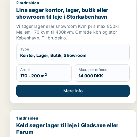
2 mdr siden
Lina søger kontor, lager, butik eller showroom til 
Lina søger kontor, lager, butik eller
showroom til leje i Storkøbenhavn
Vi søger lager eller showroom Kvm pris max 850kr
Mellem 170 kvm til 400kvm. Område kbh og stor
København. Til brudekjo...
Type
Kontor, Lager, Butik, Showroom
Areal
Max. per måned
2
170 - 200 m
14.900 DKK
Mere info
1 mdr siden
Keld søger lager til leje i Gladsaxe eller Farum
Keld søger lager til leje i Gladsaxe eller
Farum