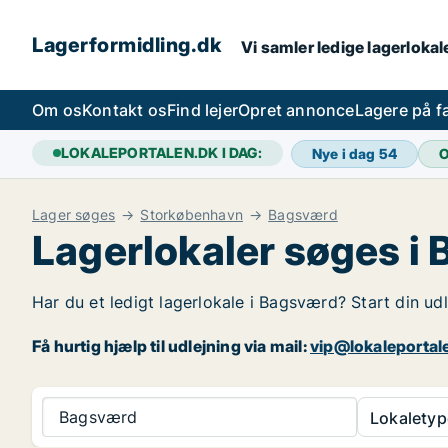
Lagerformidling.dk
Vi samler ledige lagerlokale
Om os
Kontakt os
Find lejer
Opret annonce
Lagere på 
LOKALEPORTALEN.DK I DAG:
Nye i dag
54
O
Lager søges
Storkøbenhavn
Bagsværd
Lagerlokaler søges i
Har du et ledigt lagerlokale i Bagsværd? Start din ud
Få hurtig hjælp til udlejning via mail:
vip@lokaleportal
Bagsværd
Lokaletyp