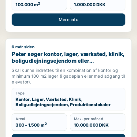
2
100.000 m
1.000.000 DKK
Mere info
6 mdr siden
i Storkøbenhavn
Peter søger kontor, lager, værksted, klinik, boligudle
Peter søger kontor, lager, værksted, klinik,
boligudlejningsejendom eller
produktionslokaler til salg i Frederiksberg,
Skal kunne indrettes til en kombination af kontor og
Østerbro eller Nordhavn m.fl.
minimum 100 m2 lager (i gadeplan eller med adgang til
elevator).
Type
Kontor, Lager, Værksted, Klinik,
Boligudlejningsejendom, Produktionslokaler
Areal
Max. per måned
2
300 - 1.500 m
10.000.000 DKK