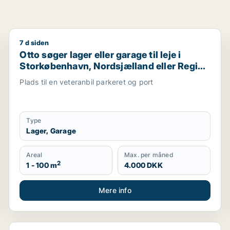
7 d siden
Storkøbenhavn
Otto søger lager eller garage til leje i Storkøbenhav
Otto søger lager eller garage til leje i
Storkøbenhavn, Nordsjælland eller Region
Sjælland
Plads til en veteranbil parkeret og port
Type
Lager, Garage
Areal
Max. per måned
2
1 - 100 m
4.000 DKK
Mere info