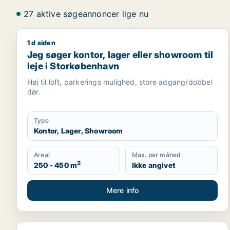
27 aktive søgeannoncer lige nu
1 d siden
Jeg søger kontor, lager eller showroom til leje i 
Jeg søger kontor, lager eller showroom til
leje i Storkøbenhavn
Høj til loft, parkerings mulighed, store adgang/dobbel
dør.
Type
Kontor, Lager, Showroom
Areal
Max. per måned
2
250 - 450 m
Ikke angivet
Mere info