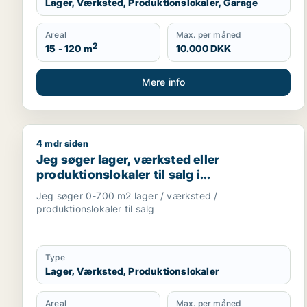
Lager, Værksted, Produktionslokaler, Garage
Areal
Max. per måned
2
15 - 120 m
10.000 DKK
Mere info
4 mdr siden
Jeg søger lager, værksted eller produktionslokaler
Jeg søger lager, værksted eller
produktionslokaler til salg i
Storkøbenhavn
Jeg søger 0-700 m2 lager / værksted /
produktionslokaler til salg
Type
Lager, Værksted, Produktionslokaler
Areal
Max. per måned