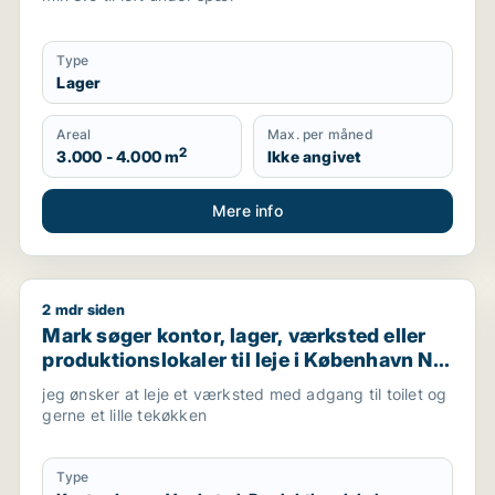
Type
Lager
Areal
Max. per måned
2
3.000 - 4.000 m
Ikke angivet
Mere info
2 mdr siden
er garage til leje i Storkøbenhavn
Mark søger kontor, lager, værksted eller produktionslo
Mark søger kontor, lager, værksted eller
produktionslokaler til leje i København NV,
Brønshøj eller Herlev m.fl.
jeg ønsker at leje et værksted med adgang til toilet og
gerne et lille tekøkken
Type