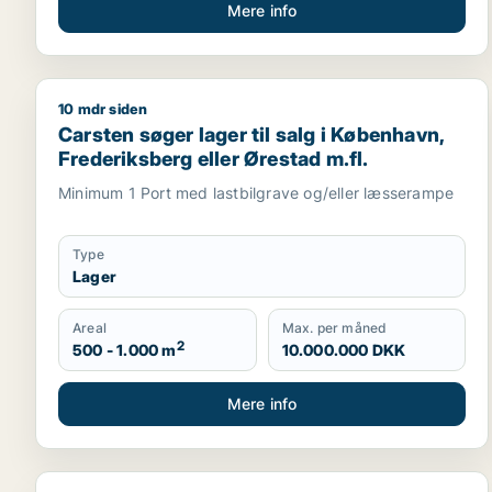
Mere info
10 mdr siden
Carsten søger lager til salg i København, Frederiks
Carsten søger lager til salg i København,
Frederiksberg eller Ørestad m.fl.
Minimum 1 Port med lastbilgrave og/eller læsserampe
Type
Lager
Areal
Max. per måned
2
500 - 1.000 m
10.000.000 DKK
Mere info