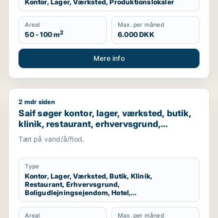
Kontor, Lager, Værksted, Produktionslokaler
Areal
Max. per måned
2
50 - 100 m
6.000 DKK
Mere info
2 mdr siden
 til salg i Storkøbenhavn
Saif søger kontor, lager, værksted, butik, klinik, re
Saif søger kontor, lager, værksted, butik,
klinik, restaurant, erhvervsgrund,
boligudlejningsejendom, hotel,
Tæt på vand/å/flod.
produktionslokaler eller garage til salg i
Storkøbenhavn
Type
Kontor, Lager, Værksted, Butik, Klinik,
Restaurant, Erhvervsgrund,
Boligudlejningsejendom, Hotel,
Produktionslokaler, Garage
Areal
Max. per måned