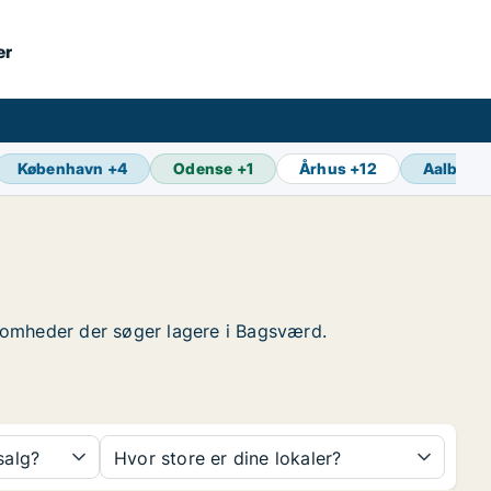
er
København
+
4
Odense
+
1
Århus
+
12
Aalborg
rksomheder der søger lagere i Bagsværd.
 salg?
Hvor store er dine lokaler?