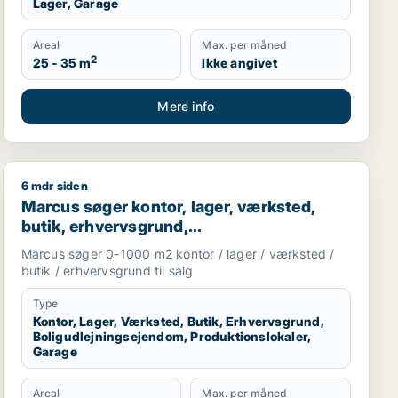
Lager, Garage
Areal
Max. per måned
2
25 - 35 m
Ikke angivet
Mere info
6 mdr siden
staurant, erhvervsgrund, boligudlejningsejendom, hotel, pro
Marcus søger kontor, lager, værksted, butik, erhvervsg
Marcus søger kontor, lager, værksted,
butik, erhvervsgrund,
boligudlejningsejendom,
Marcus søger 0-1000 m2 kontor / lager / værksted /
produktionslokaler eller garage til salg i
butik / erhvervsgrund til salg
Storkøbenhavn
Type
Kontor, Lager, Værksted, Butik, Erhvervsgrund,
Boligudlejningsejendom, Produktionslokaler,
Garage
Areal
Max. per måned