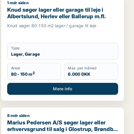
1 mdr siden
vn
Knud søger lager eller garage til leje i Albertslund, Herl
Knud søger lager eller garage til leje i
Albertslund, Herlev eller Ballerup m.fl.
Knud søger 80-150 m2 lager / garage til leje
Type
Lager, Garage
Areal
Max. per måned
2
80 - 150 m
6.000 DKK
Mere info
8 mdr siden
orkøbenhavn
Marius Pedersen A/S søger lager eller erhvervsgrund til
Marius Pedersen A/S søger lager eller
erhvervsgrund til salg i Glostrup, Brøndby