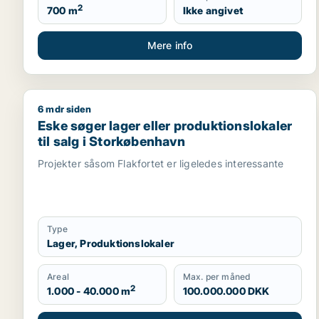
2
700 m
Ikke angivet
Mere info
6 mdr siden
Eske søger lager eller produktionslokaler til salg 
Eske søger lager eller produktionslokaler
til salg i Storkøbenhavn
Projekter såsom Flakfortet er ligeledes interessante
Type
Lager, Produktionslokaler
Areal
Max. per måned
2
1.000 - 40.000 m
100.000.000 DKK