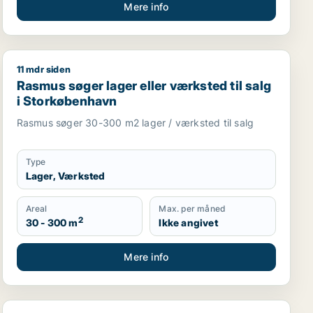
Mere info
11 mdr siden
til salg i Ballerup, Kongens Lyngby eller Bagsværd m.fl.
Rasmus søger lager eller værksted til salg i Storkøbe
Rasmus søger lager eller værksted til salg
i Storkøbenhavn
Rasmus søger 30-300 m2 lager / værksted til salg
Type
Lager, Værksted
Areal
Max. per måned
2
30 - 300 m
Ikke angivet
Mere info