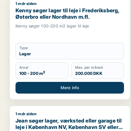
1 mdr siden
Kenny søger lager til leje i Frederiksberg, Østerbro
Kenny søger lager til leje i Frederiksberg,
Østerbro eller Nordhavn m.fl.
Kenny søger 100-200 m2 lager til leje
Type
Lager
Areal
Max. per måned
2
100 - 200 m
200.000 DKK
Mere info
1 mdr siden
Jean søger lager, værksted eller garage til leje i 
Jean søger lager, værksted eller garage til
leje i København NV, København SV eller