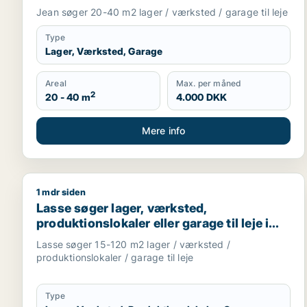
Valby m.fl.
Jean søger 20-40 m2 lager / værksted / garage til leje
Type
Lager, Værksted, Garage
Areal
Max. per måned
2
20 - 40 m
4.000 DKK
Mere info
1 mdr siden
Lasse søger lager, værksted, produktionslokaler ell
Lasse søger lager, værksted,
produktionslokaler eller garage til leje i
Storkøbenhavn
Lasse søger 15-120 m2 lager / værksted /
produktionslokaler / garage til leje
Type