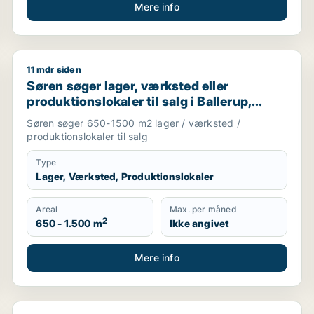
Mere info
11 mdr siden
berg eller Ørestad m.fl.
Søren søger lager, værksted eller produktionslokaler 
Søren søger lager, værksted eller
produktionslokaler til salg i Ballerup,
Kongens Lyngby eller Bagsværd m.fl.
Søren søger 650-1500 m2 lager / værksted /
produktionslokaler til salg
Type
Lager, Værksted, Produktionslokaler
Areal
Max. per måned
2
650 - 1.500 m
Ikke angivet
Mere info