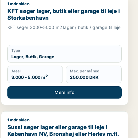
1 mdr siden
rlev m.fl.
KFT søger lager, butik eller garage til leje i Storkøben
KFT søger lager, butik eller garage til leje i
Storkøbenhavn
KFT søger 3000-5000 m2 lager / butik / garage til leje
Type
Lager, Butik, Garage
Areal
Max. per måned
2
3.000 - 5.000 m
250.000 DKK
Mere info
1 mdr siden
Sussi søger lager eller garage til leje i København NV, B
Sussi søger lager eller garage til leje i
København NV, Brønshøj eller Herlev m.fl.