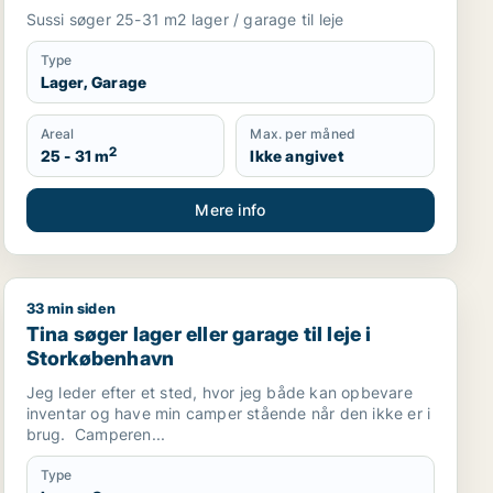
Sussi søger 25-31 m2 lager / garage til leje
Type
Lager, Garage
Areal
Max. per måned
2
25 - 31 m
Ikke angivet
Mere info
33 min siden
kaler til leje i København NV, Brønshøj eller Herlev m.fl.
Tina søger lager eller garage til leje i Storkøbenhavn
Tina søger lager eller garage til leje i
Storkøbenhavn
Jeg leder efter et sted, hvor jeg både kan opbevare
inventar og have min camper stående når den ikke er i
brug. Camperen...
Type