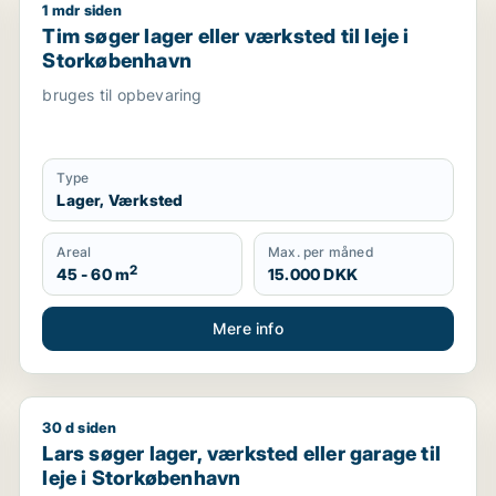
1 mdr siden
leje i Storkøbenhavn
Tim søger lager eller værksted til leje i Storkøbenha
Tim søger lager eller værksted til leje i
Storkøbenhavn
bruges til opbevaring
Type
Lager, Værksted
Areal
Max. per måned
2
45 - 60 m
15.000 DKK
Mere info
30 d siden
Lars søger lager, værksted eller garage til leje i St
Lars søger lager, værksted eller garage til
leje i Storkøbenhavn