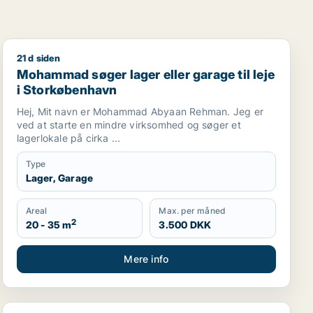
21 d siden
n, Nordsjælland eller Region Sjælland
Mohammad søger lager eller garage til leje i Storkøb
Mohammad søger lager eller garage til leje
i Storkøbenhavn
Hej, Mit navn er Mohammad Abyaan Rehman. Jeg er
ved at starte en mindre virksomhed og søger et
lagerlokale på cirka ...
Type
Lager, Garage
Areal
Max. per måned
2
20 - 35 m
3.500 DKK
Mere info