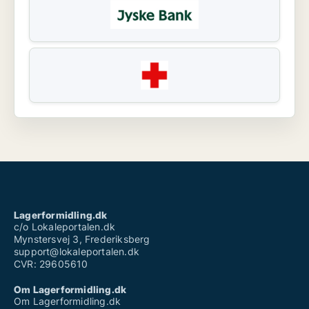
Lagerformidling.dk
c/o Lokaleportalen.dk
Mynstersvej 3, Frederiksberg
support@lokaleportalen.dk
CVR: 29605610
Om Lagerformidling.dk
Om Lagerformidling.dk