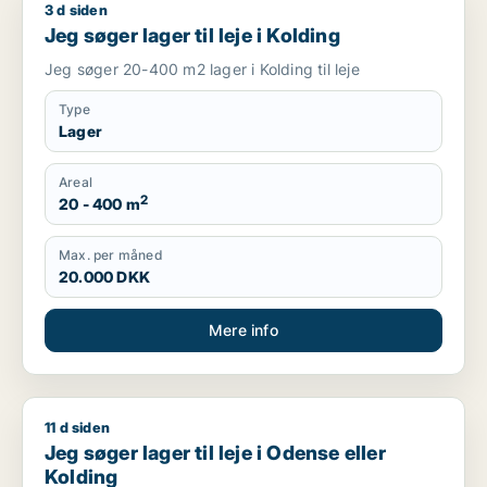
3 d siden
Jeg søger lager til leje i Kolding
Jeg søger lager til leje i Kolding
Jeg søger 20-400 m2 lager i Kolding til leje
Type
Lager
Areal
2
20 - 400 m
Max. per måned
20.000 DKK
Mere info
11 d siden
Jeg søger lager til leje i Odense eller Kolding
Jeg søger lager til leje i Odense eller
Kolding