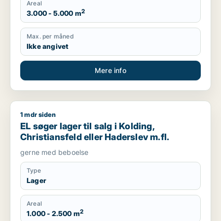
Areal
2
3.000 - 5.000 m
Max. per måned
Ikke angivet
Mere info
1 mdr siden
EL søger lager til salg i Kolding, Christiansfeld eller Haderslev
EL søger lager til salg i Kolding,
Christiansfeld eller Haderslev m.fl.
gerne med beboelse
Type
Lager
Areal
2
1.000 - 2.500 m