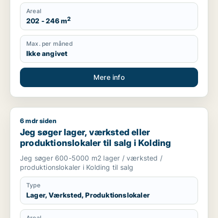
Areal
2
202 - 246 m
Max. per måned
Ikke angivet
Mere info
6 mdr siden
Jeg søger lager, værksted eller produktionslokaler til salg i 
Jeg søger lager, værksted eller
produktionslokaler til salg i Kolding
Jeg søger 600-5000 m2 lager / værksted /
produktionslokaler i Kolding til salg
Type
Lager, Værksted, Produktionslokaler
Areal