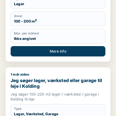
Lager
Areal
2
100 - 200 m
Max. per måned
Ikke angivet
Mere info
1 mdr siden
Jeg søger lager, værksted eller garage til leje i Kolding
Jeg søger lager, værksted eller garage til
leje i Kolding
Jeg søger 100-230 m2 lager / værksted / garage i
Kolding til leje
Type
Lager, Værksted, Garage