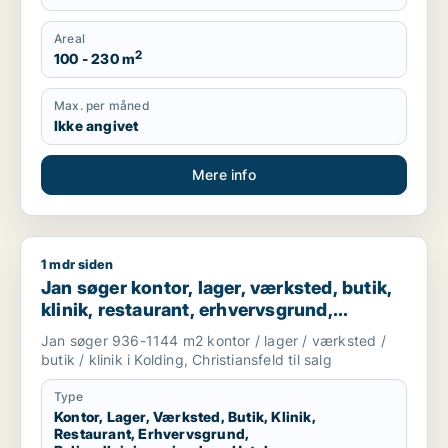
Areal
2
100 - 230 m
Max. per måned
Ikke angivet
Mere info
1 mdr siden
Jan søger kontor, lager, værksted, butik, klinik, restaurant, 
Jan søger kontor, lager, værksted, butik,
klinik, restaurant, erhvervsgrund,
boligudlejningsejendom, hotel,
Jan søger 936-1144 m2 kontor / lager / værksted /
produktionslokaler eller garage til salg i
butik / klinik i Kolding, Christiansfeld til salg
Kolding eller Christiansfeld
Type
Kontor, Lager, Værksted, Butik, Klinik,
Restaurant, Erhvervsgrund,