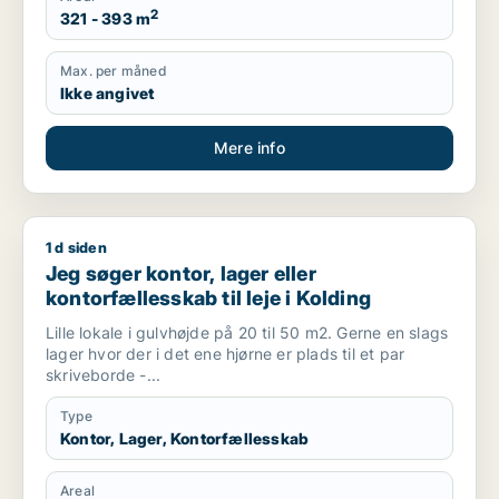
2
321 - 393 m
Max. per måned
Ikke angivet
Mere info
1 d siden
Jeg søger kontor, lager eller kontorfællesskab til leje i Koldin
Jeg søger kontor, lager eller
kontorfællesskab til leje i Kolding
Lille lokale i gulvhøjde på 20 til 50 m2. Gerne en slags
lager hvor der i det ene hjørne er plads til et par
skriveborde -...
Type
Kontor, Lager, Kontorfællesskab
Areal