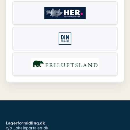
Lagerformidling.dk
c/o Lokaleportalen.dk