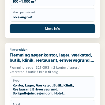
2
100 - 1.000 m
Max. per måned
Ikke angivet
Mere info
4 mdr siden
Flemming søger kontor, lager, værksted, butik, klinik, restaur
Flemming søger kontor, lager, værksted,
butik, klinik, restaurant, erhvervsgrund,
boligudlejningsejendom, hotel,
Flemming søger 321-393 m2 kontor / lager /
produktionslokaler eller garage til salg i
værksted / butik / klinik til salg
Kolding, Christiansfeld eller Sjølund m.fl.
Type
Kontor, Lager, Værksted, Butik, Klinik,
Restaurant, Erhvervsgrund,
Boligudlejningsejendom, Hotel,
Produktionslokaler, Garage
Areal