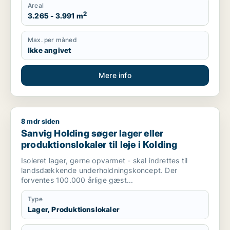
Areal
2
3.265 - 3.991 m
Max. per måned
Ikke angivet
Mere info
8 mdr siden
Sanvig Holding søger lager eller produktionslokaler til leje i 
Sanvig Holding søger lager eller
produktionslokaler til leje i Kolding
Isoleret lager, gerne opvarmet - skal indrettes til
landsdækkende underholdningskoncept. Der
forventes 100.000 årlige gæst...
Type
Lager, Produktionslokaler