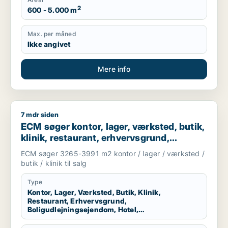
2
600 - 5.000 m
Max. per måned
Ikke angivet
Mere info
7 mdr siden
ECM søger kontor, lager, værksted, butik, klinik, restaurant, 
ECM søger kontor, lager, værksted, butik,
klinik, restaurant, erhvervsgrund,
boligudlejningsejendom, hotel,
ECM søger 3265-3991 m2 kontor / lager / værksted /
produktionslokaler eller garage til salg i
butik / klinik til salg
Kolding, Egtved eller Almind m.fl.
Type
Kontor, Lager, Værksted, Butik, Klinik,
Restaurant, Erhvervsgrund,
Boligudlejningsejendom, Hotel,
Produktionslokaler, Garage