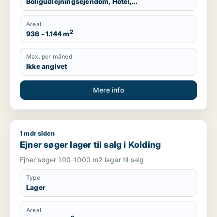
Boligudlejningsejendom, Hotel,
Produktionslokaler, Garage
Areal
2
936 - 1.144 m
Max. per måned
Ikke angivet
Mere info
1 mdr siden
Ejner søger lager til salg i Kolding
Ejner søger lager til salg i Kolding
Ejner søger 100-1000 m2 lager til salg
Type
Lager
Areal