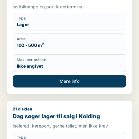
lastbilrampe og port lagerterminal
Type
Lager
Areal
2
100 - 500 m
Max. per måned
Ikke angivet
Mere info
21 d siden
Dag søger lager til salg i Kolding
Dag søger lager til salg i Kolding
Isolered, køreport, gerne toilet, men ikke krav
Type