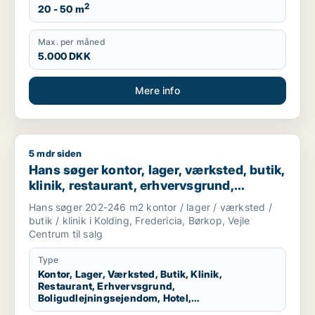
2
20 - 50 m
Max. per måned
5.000 DKK
Mere info
5 mdr siden
Hans søger kontor, lager, værksted, butik, klinik, restaurant,
Hans søger kontor, lager, værksted, butik,
klinik, restaurant, erhvervsgrund,
boligudlejningsejendom, hotel,
Hans søger 202-246 m2 kontor / lager / værksted /
produktionslokaler eller garage til salg i
butik / klinik i Kolding, Fredericia, Børkop, Vejle
Kolding, Fredericia eller Børkop m.fl.
Centrum til salg
Type
Kontor, Lager, Værksted, Butik, Klinik,
Restaurant, Erhvervsgrund,
Boligudlejningsejendom, Hotel,
Produktionslokaler, Garage