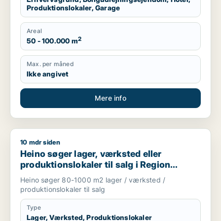
Produktionslokaler, Garage
Areal
2
50 - 100.000 m
Max. per måned
Ikke angivet
Mere info
10 mdr siden
Heino søger lager, værksted eller produktionslokaler til salg
Heino søger lager, værksted eller
produktionslokaler til salg i Region
Sjælland
Heino søger 80-1000 m2 lager / værksted /
produktionslokaler til salg
Type
Lager, Værksted, Produktionslokaler