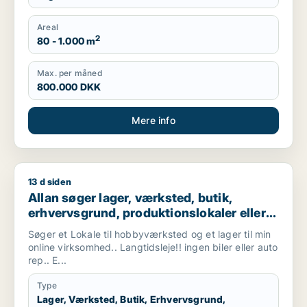
Areal
2
80 - 1.000 m
Max. per måned
800.000 DKK
Mere info
13 d siden
Allan søger lager, værksted, butik, erhvervsgrund, produktionsl
Allan søger lager, værksted, butik,
erhvervsgrund, produktionslokaler eller
garage til leje i Vallensbæk, Ishøj eller
Søger et Lokale til hobbyværksted og et lager til min
Sorø m.fl.
online virksomhed.. Langtidsleje!! ingen biler eller auto
rep.. E...
Type
Lager, Værksted, Butik, Erhvervsgrund,