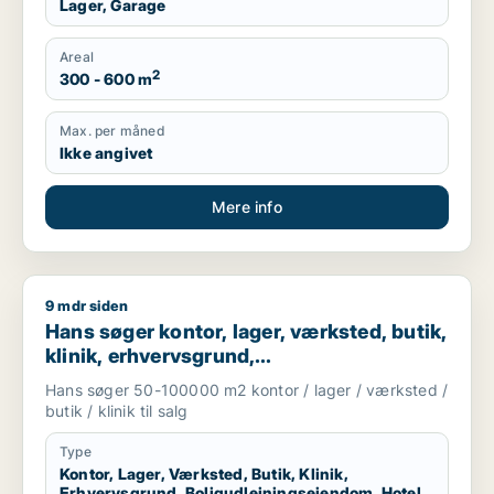
Lager, Garage
Areal
2
300 - 600 m
Max. per måned
Ikke angivet
Mere info
9 mdr siden
Hans søger kontor, lager, værksted, butik, klinik, erhvervsgr
Hans søger kontor, lager, værksted, butik,
klinik, erhvervsgrund,
boligudlejningsejendom, hotel,
Hans søger 50-100000 m2 kontor / lager / værksted /
produktionslokaler eller garage til salg i
butik / klinik til salg
Region Sjælland
Type
Kontor, Lager, Værksted, Butik, Klinik,
Erhvervsgrund, Boligudlejningsejendom, Hotel,