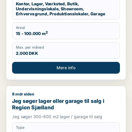
Kontor, Lager, Værksted, Butik,
Undervisningslokale, Showroom,
Erhvervsgrund, Produktionslokaler, Garage
Areal
2
15 - 100.000 m
Max. per måned
2.000 DKK
Mere info
8 mdr siden
Jeg søger lager eller garage til salg i Region Sjælland
Jeg søger lager eller garage til salg i
Region Sjælland
Jeg søger 300-600 m2 lager / garage til salg
Type