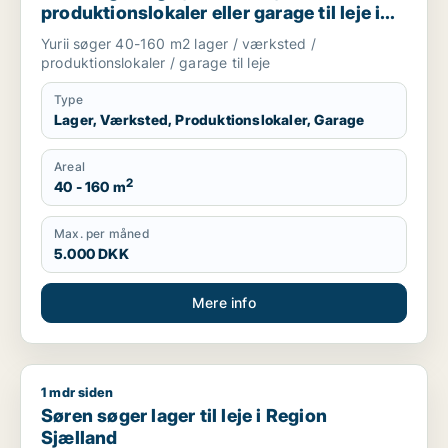
produktionslokaler eller garage til leje i
Region Sjælland
Yurii søger 40-160 m2 lager / værksted /
produktionslokaler / garage til leje
Type
Lager, Værksted, Produktionslokaler, Garage
Areal
2
40 - 160 m
Max. per måned
5.000 DKK
Mere info
1 mdr siden
Søren søger lager til leje i Region Sjælland
Søren søger lager til leje i Region
Sjælland