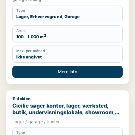
Type
Lager, Erhvervsgrund, Garage
Areal
2
100 - 1.000 m
Max. per måned
Ikke angivet
Mere info
11 d siden
Cicilie søger kontor, lager, værksted, butik, undervisningslo
Cicilie søger kontor, lager, værksted,
butik, undervisningslokale, showroom,
erhvervsgrund, produktionslokaler eller
Lager / garage / kontor
garage til leje i Region Sjælland eller
Nordsjælland
Type