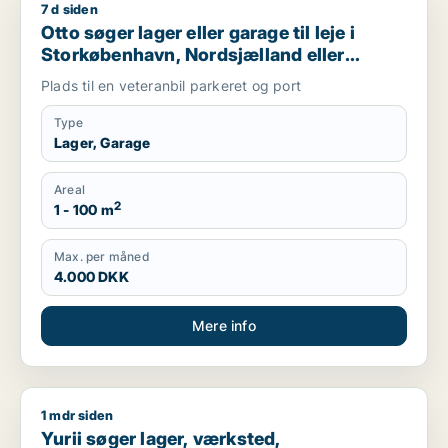
7 d siden
Otto søger lager eller garage til leje i Storkøbenhavn, Nords
Otto søger lager eller garage til leje i
Storkøbenhavn, Nordsjælland eller
Region Sjælland
Plads til en veteranbil parkeret og port
Type
Lager, Garage
Areal
2
1 - 100 m
Max. per måned
4.000 DKK
Mere info
1 mdr siden
Yurii søger lager, værksted, produktionslokaler eller garage ti
Yurii søger lager, værksted,