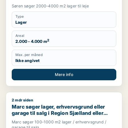
Søren søger 2000-4000 m2 lager til leje
Type
Lager
Areal
2
2.000 - 4.000 m
Max. per måned
Ikke angivet
Mere info
2 mdr siden
Marc søger lager, erhvervsgrund eller garage til salg i Regio
Marc søger lager, erhvervsgrund eller
garage til salg i Region Sjælland eller
Nordsjælland
Marc søger 100-1000 m2 lager / erhvervsgrund /
garage til salg