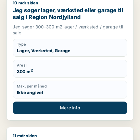
10 mdr siden
Jeg søger lager, værksted eller garage til salg i Region Nord
Jeg søger lager, værksted eller garage til
salg i Region Nordjylland
Jeg søger 300-300 m2 lager / værksted / garage til
salg
Type
Lager, Værksted, Garage
Areal
2
300 m
Max. per måned
Ikke angivet
Mere info
11 mdr siden
Morten søger kontor, lager, værksted, butik, klinik, restauran