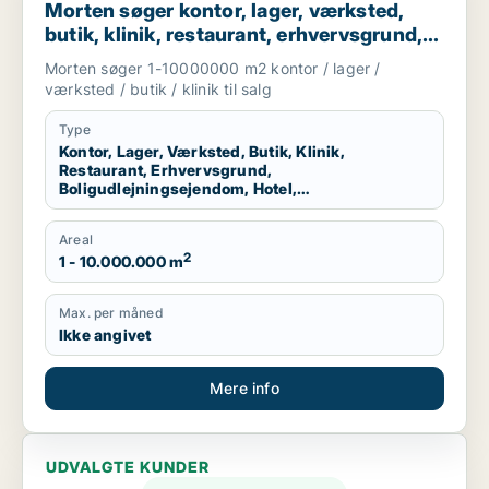
Morten søger kontor, lager, værksted,
butik, klinik, restaurant, erhvervsgrund,
boligudlejningsejendom, hotel eller
Morten søger 1-10000000 m2 kontor / lager /
produktionslokaler til salg i Region
værksted / butik / klinik til salg
Nordjylland
Type
Kontor, Lager, Værksted, Butik, Klinik,
Restaurant, Erhvervsgrund,
Boligudlejningsejendom, Hotel,
Produktionslokaler
Areal
2
1 - 10.000.000 m
Max. per måned
Ikke angivet
Mere info
UDVALGTE KUNDER