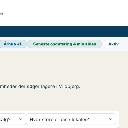
er
Århus
+
1
Seneste opdatering
4 min siden
Aktive a
somheder der søger lagere i Vildbjerg.
 salg?
Hvor store er dine lokaler?