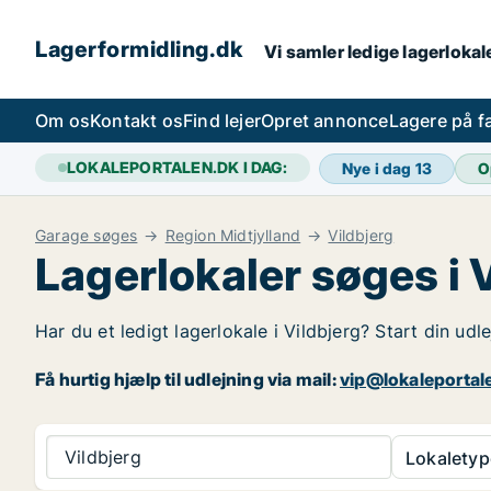
Lagerformidling.dk
Vi samler ledige lagerlokale
Om os
Kontakt os
Find lejer
Opret annonce
Lagere på 
LOKALEPORTALEN.DK I DAG:
Nye i dag
13
O
Garage søges
Region Midtjylland
Vildbjerg
Lagerlokaler søges i 
Har du et ledigt lagerlokale i Vildbjerg? Start din udl
Få hurtig hjælp til udlejning via mail:
vip@lokaleportal
Vildbjerg
Lokaletyp