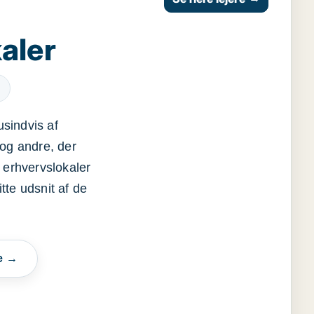
aler
usindvis af
og andre, der
 erhvervslokaler
itte udsnit af de
e →