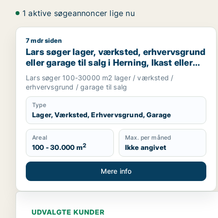
1 aktive søgeannoncer lige nu
7 mdr siden
Lars søger lager, værksted, erhvervsgrund eller gara
Lars søger lager, værksted, erhvervsgrund
eller garage til salg i Herning, Ikast eller
Sunds m.fl.
Lars søger 100-30000 m2 lager / værksted /
erhvervsgrund / garage til salg
Type
Lager, Værksted, Erhvervsgrund, Garage
Areal
Max. per måned
2
100 - 30.000 m
Ikke angivet
Mere info
UDVALGTE KUNDER