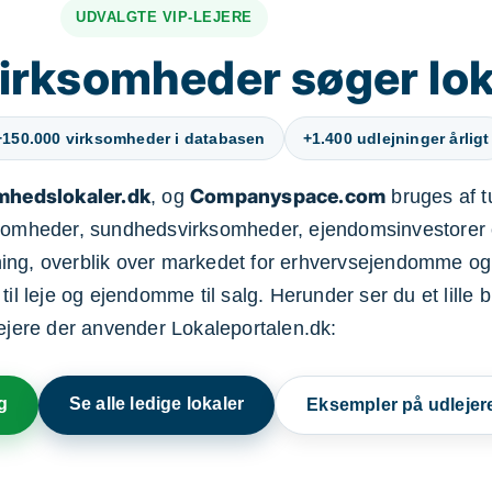
UDVALGTE VIP-LEJERE
irksomheder søger lok
+150.000 virksomheder i databasen
+1.400 udlejninger årligt
mhedslokaler.dk
Companyspace.com
, og
bruges af t
ksomheder, sundhedsvirksomheder, ejendomsinvestorer 
ning, overblik over markedet for erhvervsejendomme og
il leje og ejendomme til salg. Herunder ser du et lille b
lejere der anvender Lokaleportalen.dk:
g
Se alle ledige lokaler
Eksempler på udlejer