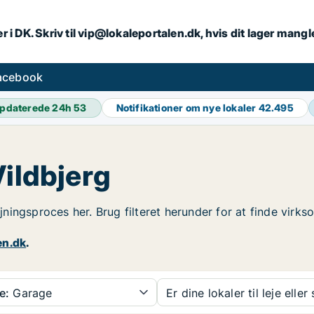
r i DK. Skriv til vip@lokaleportalen.dk, hvis dit lager mangl
facebook
pdaterede 24h
53
Notifikationer om nye lokaler
42.495
Vildbjerg
ejningsproces her. Brug filteret herunder for at finde virk
en.dk
.
e:
Garage
Er dine lokaler til leje eller