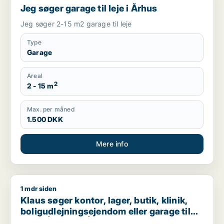
Jeg søger garage til leje i Århus
Jeg søger 2-15 m2 garage til leje
Type
Garage
Areal
2
2 - 15 m
Max. per måned
1.500 DKK
Mere info
1 mdr siden
Klaus søger kontor, lager, butik, klinik, boligudlejningsejendo
Klaus søger kontor, lager, butik, klinik,
boligudlejningsejendom eller garage til
salg i Århus N, Århus V eller Brabrand