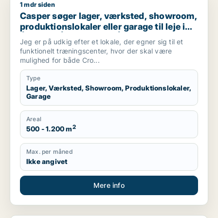
1 mdr siden
Casper søger lager, værksted, showroom, produktionslokaler el
Casper søger lager, værksted, showroom,
produktionslokaler eller garage til leje i
Århus C, Århus N eller Århus V m.fl.
Jeg er på udkig efter et lokale, der egner sig til et
funktionelt træningscenter, hvor der skal være
mulighed for både Cro...
Type
Lager, Værksted, Showroom, Produktionslokaler,
Garage
Areal
2
500 - 1.200 m
Max. per måned
Ikke angivet
Mere info