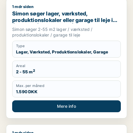
1 mdr siden
Simon søger lager, værksted, produktionslokaler eller garage t
Simon søger lager, værksted,
produktionslokaler eller garage til leje i
Århus C, Århus N eller Århus V m.fl.
Simon søger 2-55 m2 lager / værksted /
produktionslokaler / garage til leje
Type
Lager, Værksted, Produktionslokaler, Garage
Areal
2
2 - 55 m
Max. per måned
1.590 DKK
Mere info
1 mdr siden