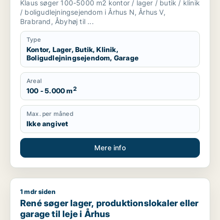
Klaus søger 100-5000 m2 kontor / lager / butik / klinik
m.fl.
/ boligudlejningsejendom i Århus N, Århus V,
Brabrand, Åbyhøj til ...
Type
Kontor, Lager, Butik, Klinik,
Boligudlejningsejendom, Garage
Areal
2
100 - 5.000 m
Max. per måned
Ikke angivet
Mere info
1 mdr siden
René søger lager, produktionslokaler eller garage til leje i År
René søger lager, produktionslokaler eller
garage til leje i Århus