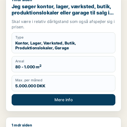
Jeg søger kontor, lager, værksted, butik, produktionslokaler e
Jeg søger kontor, lager, værksted, butik,
produktionslokaler eller garage til salg i
Århus
Skal være i relativ dårligstand som også afspejler sig i
prisen.
Type
Kontor, Lager, Værksted, Butik,
Produktionslokaler, Garage
Areal
2
80 - 1.000 m
Max. per måned
5.000.000 DKK
Mere info
1 mdr siden
Jeg søger garage til leje i Århus