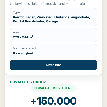
Brabrand m.fl.
undervisningslokale / produktionslokaler til leje
Type
Kontor, Lager, Værksted, Undervisningslokale,
Produktionslokaler, Garage
Areal
2
279 - 341 m
Max. per måned
Ikke angivet
Mere info
UDVALGTE KUNDER
UDVALGTE VIP-LEJERE
+150.000