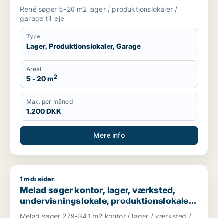
René søger 5-20 m2 lager / produktionslokaler /
garage til leje
Type
Lager, Produktionslokaler, Garage
Areal
2
5 - 20 m
Max. per måned
1.200 DKK
Mere info
1 mdr siden
Melad søger kontor, lager, værksted, undervisningslokale, prod
Melad søger kontor, lager, værksted,
undervisningslokale, produktionslokaler
eller garage til leje i Århus N, Århus V eller
Melad søger 279-341 m2 kontor / lager / værksted /