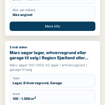
Max. per måned
Ikke angivet
Mere info
2 mdr siden
Marc søger lager, erhvervsgrund eller garage til salg i Regio
Marc søger lager, erhvervsgrund eller
garage til salg i Region Sjælland eller
Nordsjælland
Marc søger 100-1000 m2 lager / erhvervsgrund /
garage til salg
Type
Lager, Erhvervsgrund, Garage
Areal
2
100 - 1.000 m