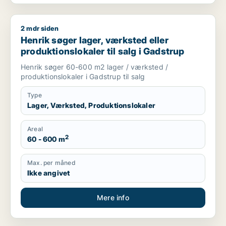
2 mdr siden
Henrik søger lager, værksted eller produktionslokaler til salg
Henrik søger lager, værksted eller
produktionslokaler til salg i Gadstrup
Henrik søger 60-600 m2 lager / værksted /
produktionslokaler i Gadstrup til salg
Type
Lager, Værksted, Produktionslokaler
Areal
2
60 - 600 m
Max. per måned
Ikke angivet
Mere info