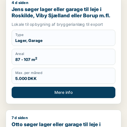
4 d siden
Jens søger lager eller garage til leje i Roskilde, Viby Sjælland
Jens søger lager eller garage til leje i
Roskilde, Viby Sjælland eller Borup m.fl.
Lokale til opbygning af bryggerianlæg til export
Type
Lager, Garage
Areal
2
87 - 107 m
Max. per måned
5.000 DKK
Mere info
7 d siden
Otto søger lager eller garage til leje i Storkøbenhavn, Nords
Otto søger lager eller garage til leje i