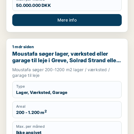
50.000.000 DKK
Mere info
1 mdr siden
Moustafa søger lager, værksted eller garage til leje i Greve, 
Moustafa søger lager, værksted eller
garage til leje i Greve, Solrød Strand eller
Roskilde m.fl.
Moustafa søger 200-1200 m2 lager / værksted /
garage til leje
Type
Lager, Værksted, Garage
Areal
2
200 - 1.200 m
Max. per måned
Ikke angivet