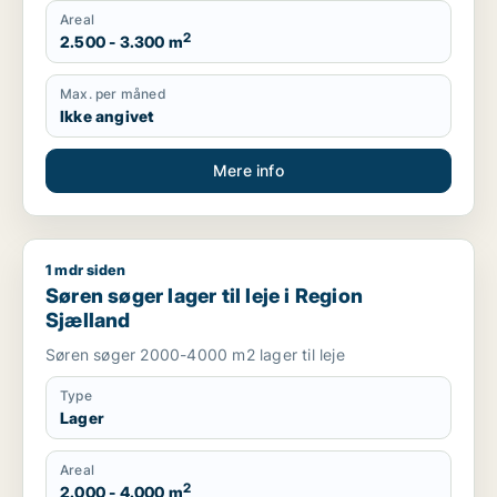
Areal
2
2.500 - 3.300 m
Max. per måned
Ikke angivet
Mere info
1 mdr siden
Søren søger lager til leje i Region Sjælland
Søren søger lager til leje i Region
Sjælland
Søren søger 2000-4000 m2 lager til leje
Type
Lager
Areal
2
2.000 - 4.000 m