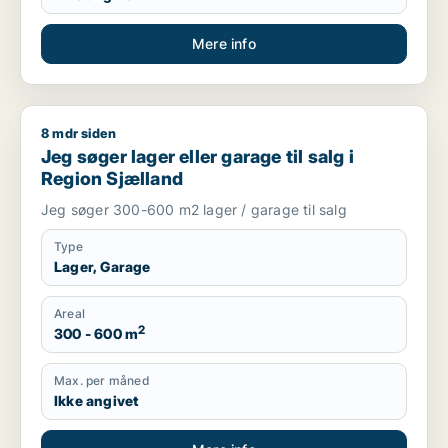
Mere info
8 mdr siden
Jeg søger lager eller garage til salg i Region Sjælland
Jeg søger lager eller garage til salg i
Region Sjælland
Jeg søger 300-600 m2 lager / garage til salg
Type
Lager, Garage
Areal
2
300 - 600 m
Max. per måned
Ikke angivet