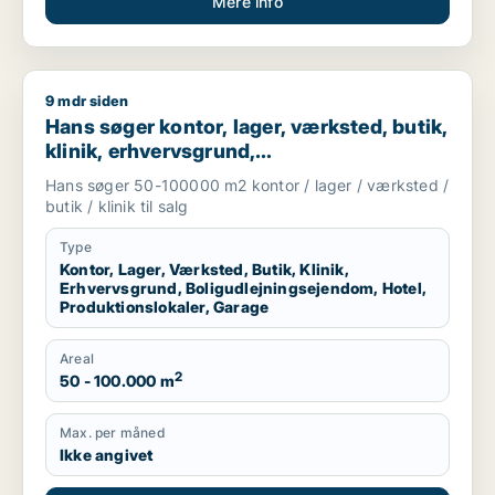
Mere info
9 mdr siden
Hans søger kontor, lager, værksted, butik, klinik, erhvervsgr
Hans søger kontor, lager, værksted, butik,
klinik, erhvervsgrund,
boligudlejningsejendom, hotel,
Hans søger 50-100000 m2 kontor / lager / værksted /
produktionslokaler eller garage til salg i
butik / klinik til salg
Region Sjælland
Type
Kontor, Lager, Værksted, Butik, Klinik,
Erhvervsgrund, Boligudlejningsejendom, Hotel,
Produktionslokaler, Garage
Areal
2
50 - 100.000 m
Max. per måned
Ikke angivet