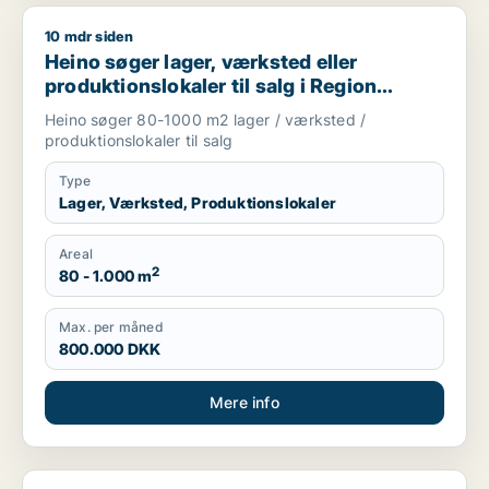
10 mdr siden
Heino søger lager, værksted eller produktionslokaler til salg
Heino søger lager, værksted eller
produktionslokaler til salg i Region
Sjælland
Heino søger 80-1000 m2 lager / værksted /
produktionslokaler til salg
Type
Lager, Værksted, Produktionslokaler
Areal
2
80 - 1.000 m
Max. per måned
800.000 DKK
Mere info