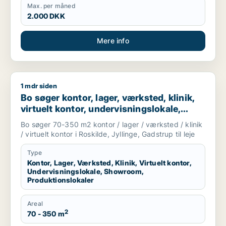
Max. per måned
2.000 DKK
Mere info
1 mdr siden
Bo søger kontor, lager, værksted, klinik, virtuelt kontor, unde
Bo søger kontor, lager, værksted, klinik,
virtuelt kontor, undervisningslokale,
showroom eller produktionslokaler til leje
Bo søger 70-350 m2 kontor / lager / værksted / klinik
i Roskilde, Jyllinge eller Gadstrup
/ virtuelt kontor i Roskilde, Jyllinge, Gadstrup til leje
Type
Kontor, Lager, Værksted, Klinik, Virtuelt kontor,
Undervisningslokale, Showroom,
Produktionslokaler
Areal
2
70 - 350 m