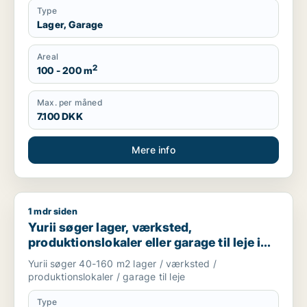
Type
Lager, Garage
Areal
2
100 - 200 m
Max. per måned
7.100 DKK
Mere info
1 mdr siden
Yurii søger lager, værksted, produktionslokaler eller garage ti
Yurii søger lager, værksted,
produktionslokaler eller garage til leje i
Region Sjælland
Yurii søger 40-160 m2 lager / værksted /
produktionslokaler / garage til leje
Type