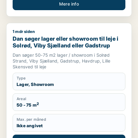
Mere info
1 mdr siden
Dan søger lager eller showroom til leje i Solrød, Viby Sjællan
Dan søger lager eller showroom til leje i
Solrød, Viby Sjælland eller Gadstrup
Dan søger 50-75 m2 lager / showroom i Solrød
Strand, Viby Sjælland, Gadstrup, Havdrup, Lille
Skensved til leje
Type
Lager, Showroom
Areal
2
50 - 75 m
Max. per måned
Ikke angivet