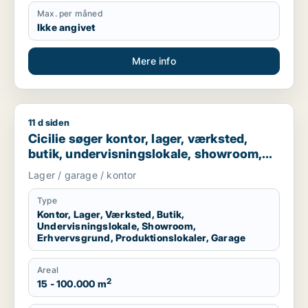
Max. per måned
Ikke angivet
Mere info
11 d siden
Cicilie søger kontor, lager, værksted, butik, undervisningslo
Cicilie søger kontor, lager, værksted,
butik, undervisningslokale, showroom,
erhvervsgrund, produktionslokaler eller
Lager / garage / kontor
garage til leje i Region Sjælland eller
Nordsjælland
Type
Kontor, Lager, Værksted, Butik,
Undervisningslokale, Showroom,
Erhvervsgrund, Produktionslokaler, Garage
Areal
2
15 - 100.000 m