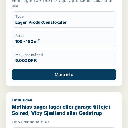
Firat søger 100-150 m2 lager / produktionslokaler til
leje
Type
Lager, Produktionslokaler
Areal
2
100 - 150 m
Max. per måned
9.000 DKK
Mere info
1 mdr siden
Mathias søger lager eller garage til leje i Solrød, Viby Sjælla
Mathias søger lager eller garage til leje i
Solrød, Viby Sjælland eller Gadstrup
Opbevaring af biler