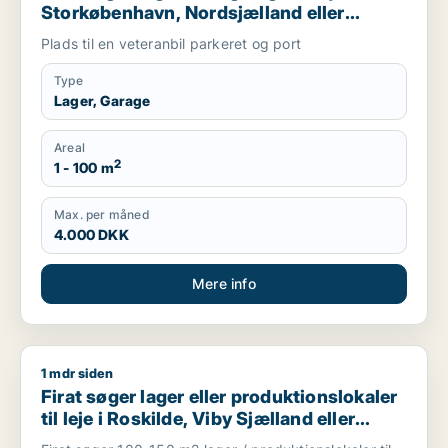
Storkøbenhavn, Nordsjælland eller
Region Sjælland
Plads til en veteranbil parkeret og port
Type
Lager, Garage
Areal
2
1 - 100 m
Max. per måned
4.000 DKK
Mere info
1 mdr siden
Firat søger lager eller produktionslokaler til leje i Roskilde, V
Firat søger lager eller produktionslokaler
til leje i Roskilde, Viby Sjælland eller
Borup m.fl.