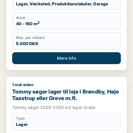
Lager, Værksted, Produktionslokaler, Garage
Areal
2
40 - 160 m
Max. per måned
5.000 DKK
Mere info
1 mdr siden
Tommy søger lager til leje i Brøndby, Høje Taastrup eller Grev
Tommy søger lager til leje i Brøndby, Høje
Taastrup eller Greve m.fl.
Tommy søger 2500-3300 m2 lager til leje
Type
Lager