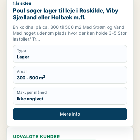
1 år siden
Poul søger lager til leje i Roskilde, Viby Sjælland eller Holbæk
Poul søger lager til leje i Roskilde, Viby
Sjælland eller Holbæk m.fl.
En koldhal på ca. 300 til 500 m2 Med Strøm og Vand.
Med noget udenom plads hvor der kan holde 3-5 Stor
lastbiler/ Tr...
Type
Lager
Areal
2
300 - 500 m
Max. per måned
Ikke angivet
Mere info
UDVALGTE KUNDER