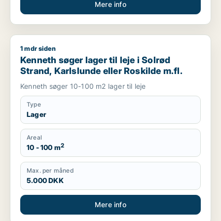
Mere info
1 mdr siden
Kenneth søger lager til leje i Solrød Strand, Karlslunde eller R
Kenneth søger lager til leje i Solrød
Strand, Karlslunde eller Roskilde m.fl.
Kenneth søger 10-100 m2 lager til leje
Type
Lager
Areal
2
10 - 100 m
Max. per måned
5.000 DKK
Mere info