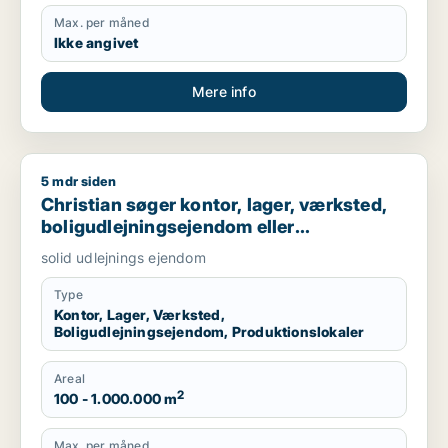
Max. per måned
Ikke angivet
Mere info
5 mdr siden
Christian søger kontor, lager, værksted, boligudlejningsejend
Christian søger kontor, lager, værksted,
boligudlejningsejendom eller
produktionslokaler til salg i Nordsjælland,
solid udlejnings ejendom
Roskilde eller Holbæk
Type
Kontor, Lager, Værksted,
Boligudlejningsejendom, Produktionslokaler
Areal
2
100 - 1.000.000 m
Max. per måned