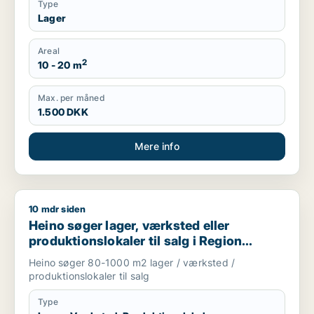
Type
Lager
Areal
2
10 - 20 m
Max. per måned
1.500 DKK
Mere info
10 mdr siden
Heino søger lager, værksted eller produktionslokaler til salg
Heino søger lager, værksted eller
produktionslokaler til salg i Region
Sjælland
Heino søger 80-1000 m2 lager / værksted /
produktionslokaler til salg
Type