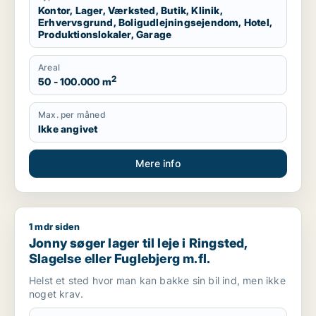
Kontor, Lager, Værksted, Butik, Klinik,
Erhvervsgrund, Boligudlejningsejendom, Hotel,
Produktionslokaler, Garage
Areal
2
50 - 100.000 m
Max. per måned
Ikke angivet
Mere info
1 mdr siden
Jonny søger lager til leje i Ringsted, Slagelse eller Fuglebjerg
Jonny søger lager til leje i Ringsted,
Slagelse eller Fuglebjerg m.fl.
Helst et sted hvor man kan bakke sin bil ind, men ikke
noget krav.