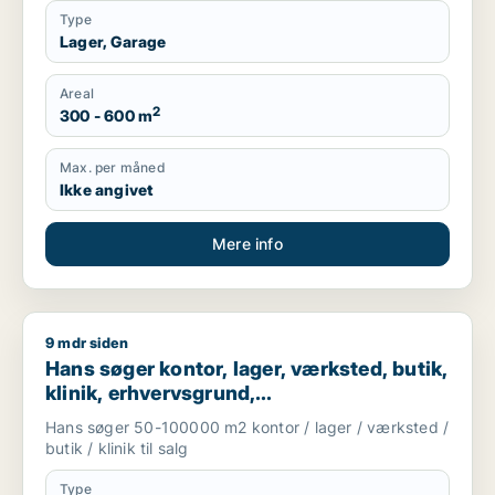
Type
Lager, Garage
Areal
2
300 - 600 m
Max. per måned
Ikke angivet
Mere info
9 mdr siden
Hans søger kontor, lager, værksted, butik, klinik, erhvervsgr
Hans søger kontor, lager, værksted, butik,
klinik, erhvervsgrund,
boligudlejningsejendom, hotel,
Hans søger 50-100000 m2 kontor / lager / værksted /
produktionslokaler eller garage til salg i
butik / klinik til salg
Region Sjælland
Type