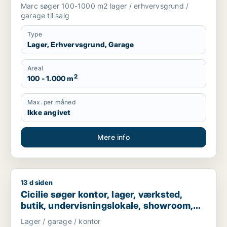
Nordsjælland
Marc søger 100-1000 m2 lager / erhvervsgrund /
garage til salg
Type
Lager, Erhvervsgrund, Garage
Areal
2
100 - 1.000 m
Max. per måned
Ikke angivet
Mere info
13 d siden
Cicilie søger kontor, lager, værksted, butik, undervisningslo
Cicilie søger kontor, lager, værksted,
butik, undervisningslokale, showroom,
erhvervsgrund, produktionslokaler eller
Lager / garage / kontor