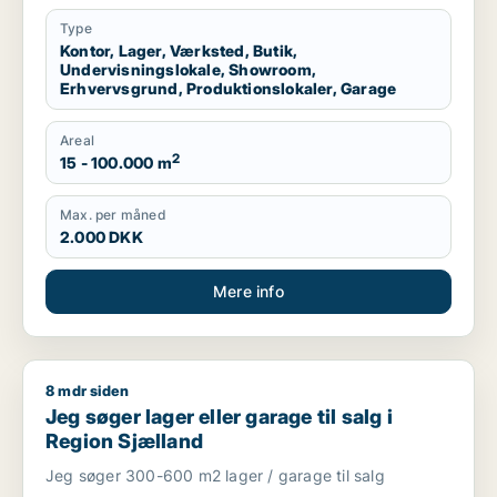
garage til leje i Region Sjælland eller
Nordsjælland
Type
Kontor, Lager, Værksted, Butik,
Undervisningslokale, Showroom,
Erhvervsgrund, Produktionslokaler, Garage
Areal
2
15 - 100.000 m
Max. per måned
2.000 DKK
Mere info
8 mdr siden
Jeg søger lager eller garage til salg i Region Sjælland
Jeg søger lager eller garage til salg i
Region Sjælland
Jeg søger 300-600 m2 lager / garage til salg