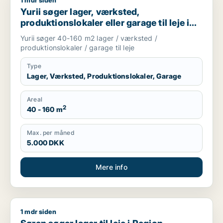
1 mdr siden
Yurii søger lager, værksted, produktionslokaler eller garage ti
Yurii søger lager, værksted,
produktionslokaler eller garage til leje i
Region Sjælland
Yurii søger 40-160 m2 lager / værksted /
produktionslokaler / garage til leje
Type
Lager, Værksted, Produktionslokaler, Garage
Areal
2
40 - 160 m
Max. per måned
5.000 DKK
Mere info
1 mdr siden
Søren søger lager til leje i Region Sjælland