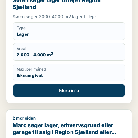
Søren søger lager til leje i Region
Sjælland
Søren søger 2000-4000 m2 lager til leje
Type
Lager
Areal
2
2.000 - 4.000 m
Max. per måned
Ikke angivet
Mere info
2 mdr siden
Marc søger lager, erhvervsgrund eller garage til salg i Regio
Marc søger lager, erhvervsgrund eller
garage til salg i Region Sjælland eller