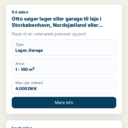
9 d siden
Otto søger lager eller garage til leje i Storkøbenhavn, Nords
Otto søger lager eller garage til leje i
Storkøbenhavn, Nordsjælland eller
Region Sjælland
Plads til en veteranbil parkeret og port
Type
Lager, Garage
Areal
2
1 - 100 m
Max. per måned
4.000 DKK
Mere info