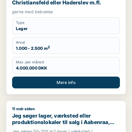
Christiansfeld eller Haderslev m.fl.
gerne med beboelse
Type
Lager
Areal
2
1.000 - 2.500 m
Max. per måned
4.000.000 DKK
Mere info
11 mdr siden
Jeg søger lager, værksted eller produktionslokaler til salg i 
Jeg søger lager, værksted eller
produktionslokaler til salg i Aabenraa,
Rødekro eller Gråsten m.fl.
Jeg søger 50-700 m2 lager / værksted /