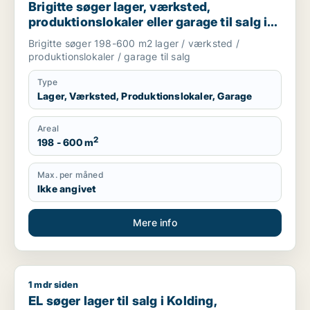
Brigitte søger lager, værksted,
produktionslokaler eller garage til salg i
Aabenraa, Gråsten eller Broager m.fl.
Brigitte søger 198-600 m2 lager / værksted /
produktionslokaler / garage til salg
Type
Lager, Værksted, Produktionslokaler, Garage
Areal
2
198 - 600 m
Max. per måned
Ikke angivet
Mere info
1 mdr siden
EL søger lager til salg i Kolding, Christiansfeld eller Haderslev
EL søger lager til salg i Kolding,