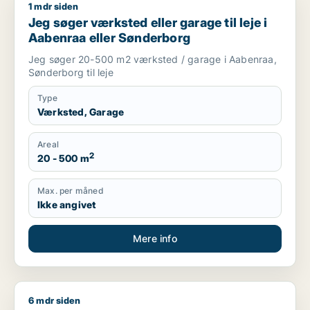
1 mdr siden
Jeg søger værksted eller garage til leje i Aabenraa eller Sø
Jeg søger værksted eller garage til leje i
Aabenraa eller Sønderborg
Jeg søger 20-500 m2 værksted / garage i Aabenraa,
Sønderborg til leje
Type
Værksted, Garage
Areal
2
20 - 500 m
Max. per måned
Ikke angivet
Mere info
6 mdr siden
Brigitte søger lager, værksted, produktionslokaler eller garag