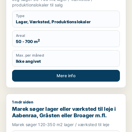
produktionslokaler til salg
Type
Lager, Værksted, Produktionslokaler
Areal
2
50 - 700 m
Max. per måned
Ikke angivet
Mere info
1 mdr siden
Marek søger lager eller værksted til leje i Aabenraa, Gråsten 
Marek søger lager eller værksted til leje i
Aabenraa, Gråsten eller Broager m.fl.
Marek søger 120-350 m2 lager / værksted til leje