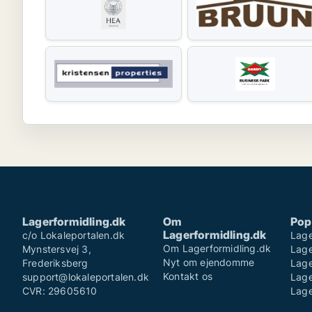
Lagerformidling.dk
Om
Pop
Lagerformidling.dk
c/o Lokaleportalen.dk
Lag
Om Lagerformidling.dk
Mynstersvej 3,
Lage
Nyt om ejendomme
Frederiksberg
Lag
Kontakt os
support@lokaleportalen.dk
Lage
CVR: 29605610
Lage