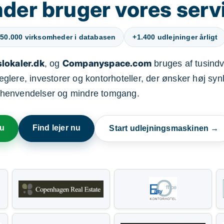
der bruger vores serv
50.000 virksomheder i databasen
+1.400 udlejninger årligt
lokaler.dk
Companyspace.com
, og
bruges af tusindvi
ere, investorer og kontorhoteller, der ønsker høj synl
henvendelser og mindre tomgang.
nu
Find lejer nu
Start udlejningsmaskinen →