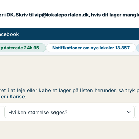
r i DK. Skriv til vip@lokaleportalen.dk, hvis dit lager mangl
facebook
pdaterede 24h
95
Notifikationer om nye lokaler
13.857
ret i at leje eller købe et lager på listen herunder, så tr
er i Karise
.
Hvilken størrelse søges?