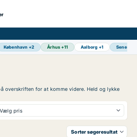
er
København
+
2
Århus
+
11
Aalborg
+
1
Seneste 
yk på overskriften for at komme videre. Held og lykke
Vælg pris
Sorter søgeresultat