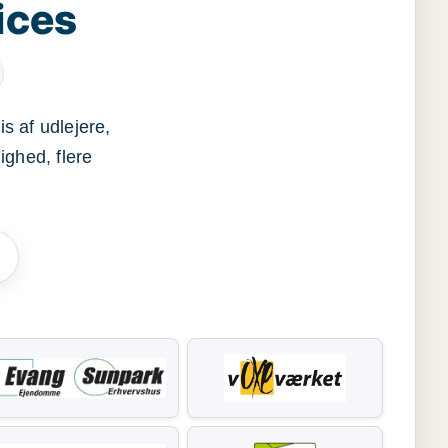
ices
s af udlejere,
ighed, flere