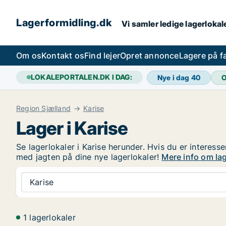
Lagerformidling.dk
Vi samler ledige lagerlokale
Om os
Kontakt os
Find lejer
Opret annonce
Lagere på 
LOKALEPORTALEN.DK I DAG:
Nye i dag
40
O
Region Sjælland
Karise
Lager i Karise
Se lagerlokaler i Karise herunder. Hvis du er interesse
med jagten på dine nye lagerlokaler!
Mere info om lag
Karise
1 lagerlokaler