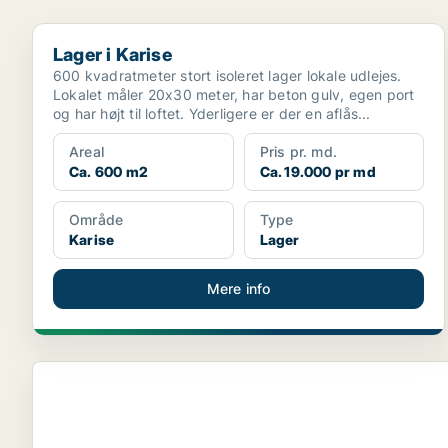
Lager i Karise
Lager i Karise
600 kvadratmeter stort isoleret lager lokale udlejes.
Lokalet måler 20x30 meter, har beton gulv, egen port
og har højt til loftet. Yderligere er der en aflås...
Areal
Pris pr. md.
Ca. 600 m2
Ca. 19.000 pr md
Område
Type
Karise
Lager
Mere info