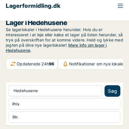
Lagerformidling.dk
Storkøbenhavn
Hedehusene
Lager i Hedehusene
Se lagerlokaler i Hedehusene herunder. Hvis du er
interesseret i at leje eller købe et lager på listen herunder, så
tryk på overskriften for at komme videre. Held og lykke med
jagten på dine nye lagerlokaler!
Mere info om lager i
Hedehusene
.
Opdaterede 24h
96
Notifikationer om nye lokaler
6
Hedehusene
Søg
Pris
Str.