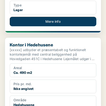
Type
Lager
Mere info
Kontor i Hedehusene
Kontor i Hedehusene
[xxxxx] udbyder et præsentabelt og funktionelt
kontorlejemål med central beliggenhed på
Hovedgaden 451C i Hedehusene Lejemålet udgør i alt
481 m², heraf ...
Areal
Ca. 490 m2
Pris pr. md.
Ikke angivet
Område
Hedehusene