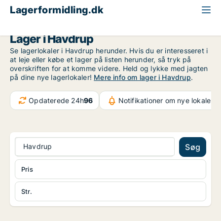
Lagerformidling.dk
Region Sjælland
Havdrup
Lager i Havdrup
Se lagerlokaler i Havdrup herunder. Hvis du er interesseret i
at leje eller købe et lager på listen herunder, så tryk på
overskriften for at komme videre. Held og lykke med jagten
på dine nye lagerlokaler!
Mere info om lager i Havdrup
.
Opdaterede 24h
96
Notifikationer om nye lokaler
6
Havdrup
Søg
Pris
Str.