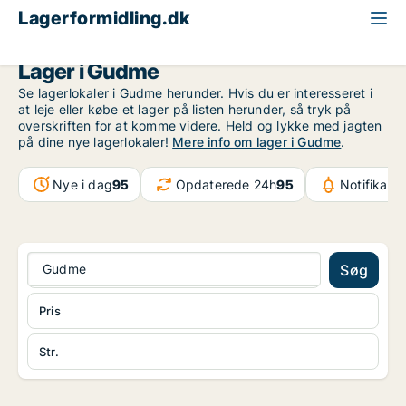
Lagerformidling.dk
Fyn
Gudme
Lager i Gudme
Se lagerlokaler i Gudme herunder. Hvis du er interesseret i
at leje eller købe et lager på listen herunder, så tryk på
overskriften for at komme videre. Held og lykke med jagten
på dine nye lagerlokaler!
Mere info om lager i Gudme
.
Nye i dag
95
Opdaterede 24h
95
Notifikati
Gudme
Søg
Pris
Str.