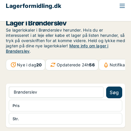
Lagerformidling.dk
Region Nordjylland
Brønderslev
Lager i Brønderslev
Se lagerlokaler i Brønderslev herunder. Hvis du er
interesseret i at leje eller købe et lager på listen herunder, så
tryk på overskriften for at komme videre. Held og lykke med
jagten på dine nye lagerlokaler!
Mere info om lager i
Brønderslev
.
Nye i dag
20
Opdaterede 24h
56
Notifikati
Brønderslev
Søg
Pris
Str.