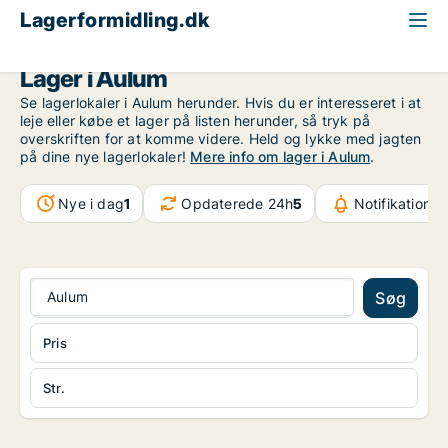
Lagerformidling.dk
Region Midtjylland
Aulum
Lager i Aulum
Se lagerlokaler i Aulum herunder. Hvis du er interesseret i at
leje eller købe et lager på listen herunder, så tryk på
overskriften for at komme videre. Held og lykke med jagten
på dine nye lagerlokaler!
Mere info om lager i Aulum
.
Nye i dag
1
Opdaterede 24h
5
Notifikationer
Aulum
Søg
Pris
Str.