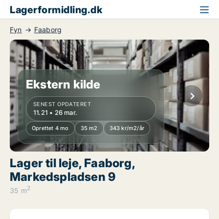
Lagerformidling.dk
Fyn
Faaborg
Ekstern kilde
SENEST OPDATERET
11.21 • 26 mar.
Oprettet 4 mo
35 m2
343 kr/m2/år
Lager til leje, Faaborg,
Markedspladsen 9
2
35 m