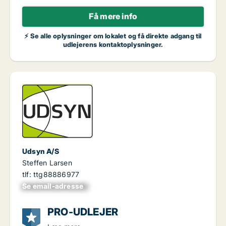
Få mere info
⚡ Se alle oplysninger om lokalet og få direkte adgang til
udlejerens kontaktoplysninger.
Udsyn A/S
Steffen Larsen
tlf: ttg88886977
Se email-adresse
xxxxxxxxxxxxxxxx
PRO-UDLEJER